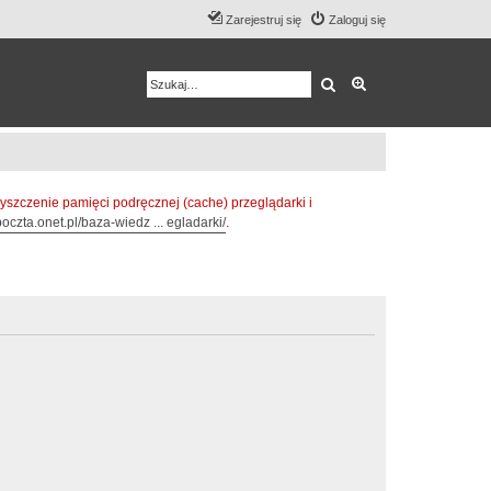
Zarejestruj się
Zaloguj się
Szukaj
Wyszukiwanie z
zczenie pamięci podręcznej (cache) przeglądarki i
oczta.onet.pl/baza-wiedz ... egladarki/
.