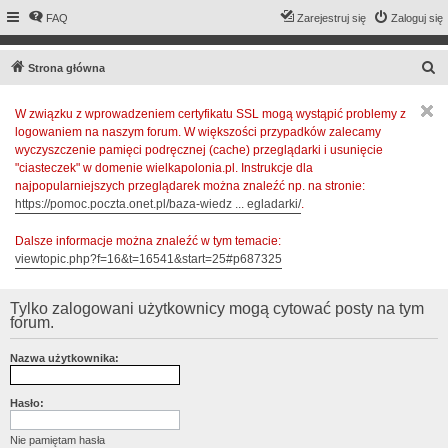
FAQ
Zarejestruj się
Zaloguj się
S
Strona główna
z
W związku z wprowadzeniem certyfikatu SSL mogą wystąpić problemy z
u
logowaniem na naszym forum. W większości przypadków zalecamy
k
wyczyszczenie pamięci podręcznej (cache) przeglądarki i usunięcie
a
"ciasteczek" w domenie wielkapolonia.pl. Instrukcje dla
najpopularniejszych przeglądarek można znaleźć np. na stronie:
j
https://pomoc.poczta.onet.pl/baza-wiedz ... egladarki/
.
Dalsze informacje można znaleźć w tym temacie:
viewtopic.php?f=16&t=16541&start=25#p687325
Tylko zalogowani użytkownicy mogą cytować posty na tym
forum.
Nazwa użytkownika:
Hasło:
Nie pamiętam hasła