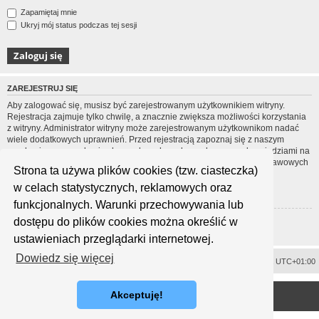
Zapamiętaj mnie
Ukryj mój status podczas tej sesji
ZAREJESTRUJ SIĘ
Aby zalogować się, musisz być zarejestrowanym użytkownikiem witryny.
Rejestracja zajmuje tylko chwilę, a znacznie zwiększa możliwości korzystania
z witryny. Administrator witryny może zarejestrowanym użytkownikom nadać
wiele dodatkowych uprawnień. Przed rejestracją zapoznaj się z naszym
regulaminem, zasadami ochrony danych osobowych oraz z odpowiedziami na
często zadawane pytania (FAQ), gdzie jest wyjaśnionych wiele podstawowych
Strona ta używa plików cookies (tzw. ciasteczka)
zagadnień dotyczących funkcjonowania witryny.
w celach statystycznych, reklamowych oraz
Regulamin
|
Zasady ochrony danych osobowych
funkcjonalnych. Warunki przechowywania lub
dostępu do plików cookies można określić w
Zarejestruj się
ustawieniach przeglądarki internetowej.
Dowiedz się więcej
Usuń ciasteczka witryny
Strefa czasowa
UTC+01:00
<
Technologię dostarcza
phpBB
® Forum Software © phpBB Limited
Akceptuję!
Polski pakiet językowy dostarcza
phpBB.pl