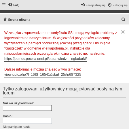
FAQ
Zarejestruj się
Zaloguj się
S
Strona główna
z
W związku z wprowadzeniem certyfikatu SSL mogą wystąpić problemy z
u
logowaniem na naszym forum. W większości przypadków zalecamy
k
wyczyszczenie pamięci podręcznej (cache) przeglądarki i usunięcie
a
"ciasteczek" w domenie wielkapolonia.pl. Instrukcje dla
najpopularniejszych przeglądarek można znaleźć np. na stronie:
j
https://pomoc.poczta.onet.pl/baza-wiedz ... egladarki/
.
Dalsze informacje można znaleźć w tym temacie:
viewtopic.php?f=16&t=16541&start=25#p687325
Tylko zalogowani użytkownicy mogą cytować posty na tym
forum.
Nazwa użytkownika:
Hasło:
Nie pamiętam hasła