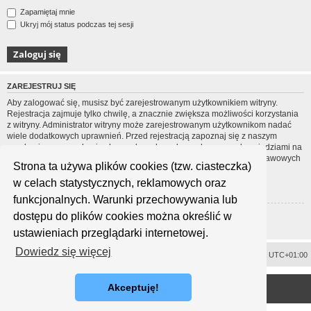
Zapamiętaj mnie
Ukryj mój status podczas tej sesji
ZAREJESTRUJ SIĘ
Aby zalogować się, musisz być zarejestrowanym użytkownikiem witryny.
Rejestracja zajmuje tylko chwilę, a znacznie zwiększa możliwości korzystania
z witryny. Administrator witryny może zarejestrowanym użytkownikom nadać
wiele dodatkowych uprawnień. Przed rejestracją zapoznaj się z naszym
regulaminem, zasadami ochrony danych osobowych oraz z odpowiedziami na
często zadawane pytania (FAQ), gdzie jest wyjaśnionych wiele podstawowych
Strona ta używa plików cookies (tzw. ciasteczka)
zagadnień dotyczących funkcjonowania witryny.
w celach statystycznych, reklamowych oraz
Regulamin
|
Zasady ochrony danych osobowych
funkcjonalnych. Warunki przechowywania lub
dostępu do plików cookies można określić w
Zarejestruj się
ustawieniach przeglądarki internetowej.
Dowiedz się więcej
Usuń ciasteczka witryny
Strefa czasowa
UTC+01:00
<
Technologię dostarcza
phpBB
® Forum Software © phpBB Limited
Akceptuję!
Polski pakiet językowy dostarcza
phpBB.pl