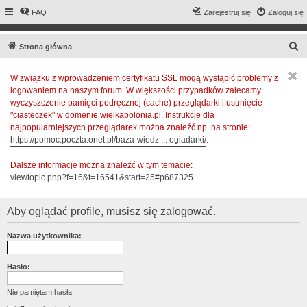
FAQ
Zarejestruj się
Zaloguj się
S
Strona główna
z
W związku z wprowadzeniem certyfikatu SSL mogą wystąpić problemy z
u
logowaniem na naszym forum. W większości przypadków zalecamy
k
wyczyszczenie pamięci podręcznej (cache) przeglądarki i usunięcie
a
"ciasteczek" w domenie wielkapolonia.pl. Instrukcje dla
najpopularniejszych przeglądarek można znaleźć np. na stronie:
j
https://pomoc.poczta.onet.pl/baza-wiedz ... egladarki/
.
Dalsze informacje można znaleźć w tym temacie:
viewtopic.php?f=16&t=16541&start=25#p687325
Aby oglądać profile, musisz się zalogować.
Nazwa użytkownika:
Hasło:
Nie pamiętam hasła