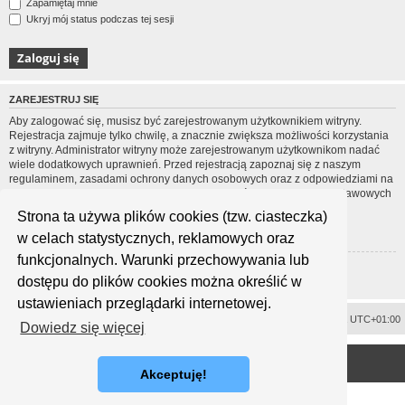
Zapamiętaj mnie
Ukryj mój status podczas tej sesji
ZAREJESTRUJ SIĘ
Aby zalogować się, musisz być zarejestrowanym użytkownikiem witryny.
Rejestracja zajmuje tylko chwilę, a znacznie zwiększa możliwości korzystania
z witryny. Administrator witryny może zarejestrowanym użytkownikom nadać
wiele dodatkowych uprawnień. Przed rejestracją zapoznaj się z naszym
regulaminem, zasadami ochrony danych osobowych oraz z odpowiedziami na
często zadawane pytania (FAQ), gdzie jest wyjaśnionych wiele podstawowych
zagadnień dotyczących funkcjonowania witryny.
Strona ta używa plików cookies (tzw. ciasteczka)
Regulamin
|
Zasady ochrony danych osobowych
w celach statystycznych, reklamowych oraz
funkcjonalnych. Warunki przechowywania lub
Zarejestruj się
dostępu do plików cookies można określić w
ustawieniach przeglądarki internetowej.
Usuń ciasteczka witryny
Strefa czasowa
UTC+01:00
Dowiedz się więcej
<
Technologię dostarcza
phpBB
® Forum Software © phpBB Limited
Polski pakiet językowy dostarcza
phpBB.pl
Akceptuję!