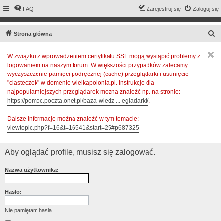
FAQ
Zarejestruj się
Zaloguj się
S
Strona główna
z
W związku z wprowadzeniem certyfikatu SSL mogą wystąpić problemy z
u
logowaniem na naszym forum. W większości przypadków zalecamy
k
wyczyszczenie pamięci podręcznej (cache) przeglądarki i usunięcie
a
"ciasteczek" w domenie wielkapolonia.pl. Instrukcje dla
najpopularniejszych przeglądarek można znaleźć np. na stronie:
j
https://pomoc.poczta.onet.pl/baza-wiedz ... egladarki/
.
Dalsze informacje można znaleźć w tym temacie:
viewtopic.php?f=16&t=16541&start=25#p687325
Aby oglądać profile, musisz się zalogować.
Nazwa użytkownika:
Hasło:
Nie pamiętam hasła