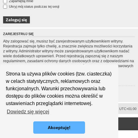
Zapamiętaj mnie
Ukryj mój status podczas tej sesji
ZAREJESTRUJ SIĘ
Aby zalogować się, musisz być zarejestrowanym użytkownikiem witryny.
Rejestracja zajmuje tylko chwilę, a znacznie zwiększa możliwości korzystania
z witryny. Administrator witryny może zarejestrowanym użytkownikom nadać
wiele dodatkowych uprawnień. Przed rejestracją zapoznaj się z naszym
regulaminem, zasadami ochrony danych osobowych oraz z odpowiedziami na
często zadawane pytania (FAQ), gdzie jest wyjaśnionych wiele podstawowych
zagadnień dotyczących funkcjonowania witryny.
Strona ta używa plików cookies (tzw. ciasteczka)
Regulamin
|
Zasady ochrony danych osobowych
w celach statystycznych, reklamowych oraz
funkcjonalnych. Warunki przechowywania lub
Zarejestruj się
dostępu do plików cookies można określić w
ustawieniach przeglądarki internetowej.
Usuń ciasteczka witryny
Strefa czasowa
UTC+01:00
Dowiedz się więcej
<
Technologię dostarcza
phpBB
® Forum Software © phpBB Limited
Polski pakiet językowy dostarcza
phpBB.pl
Akceptuję!