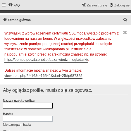
FAQ
Zarejestruj się
Zaloguj się
S
Strona główna
z
W związku z wprowadzeniem certyfikatu SSL mogą wystąpić problemy z
u
logowaniem na naszym forum. W większości przypadków zalecamy
k
wyczyszczenie pamięci podręcznej (cache) przeglądarki i usunięcie
a
"ciasteczek" w domenie wielkapolonia.pl. Instrukcje dla
najpopularniejszych przeglądarek można znaleźć np. na stronie:
j
https://pomoc.poczta.onet.pl/baza-wiedz ... egladarki/
.
Dalsze informacje można znaleźć w tym temacie:
viewtopic.php?f=16&t=16541&start=25#p687325
Aby oglądać profile, musisz się zalogować.
Nazwa użytkownika:
Hasło:
Nie pamiętam hasła