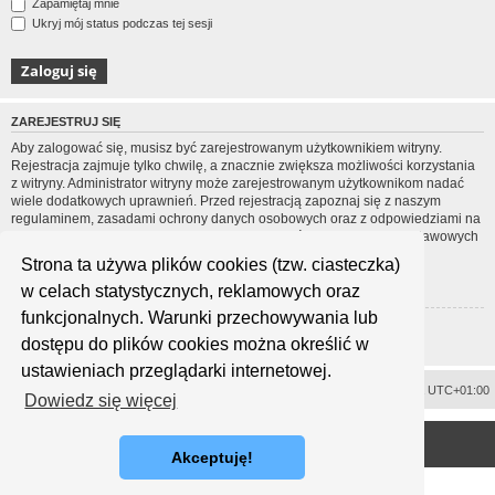
Zapamiętaj mnie
Ukryj mój status podczas tej sesji
ZAREJESTRUJ SIĘ
Aby zalogować się, musisz być zarejestrowanym użytkownikiem witryny.
Rejestracja zajmuje tylko chwilę, a znacznie zwiększa możliwości korzystania
z witryny. Administrator witryny może zarejestrowanym użytkownikom nadać
wiele dodatkowych uprawnień. Przed rejestracją zapoznaj się z naszym
regulaminem, zasadami ochrony danych osobowych oraz z odpowiedziami na
często zadawane pytania (FAQ), gdzie jest wyjaśnionych wiele podstawowych
zagadnień dotyczących funkcjonowania witryny.
Strona ta używa plików cookies (tzw. ciasteczka)
Regulamin
|
Zasady ochrony danych osobowych
w celach statystycznych, reklamowych oraz
funkcjonalnych. Warunki przechowywania lub
Zarejestruj się
dostępu do plików cookies można określić w
ustawieniach przeglądarki internetowej.
Usuń ciasteczka witryny
Strefa czasowa
UTC+01:00
Dowiedz się więcej
<
Technologię dostarcza
phpBB
® Forum Software © phpBB Limited
Polski pakiet językowy dostarcza
phpBB.pl
Akceptuję!