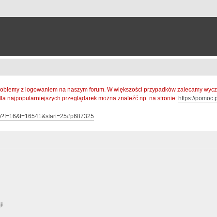
oblemy z logowaniem na naszym forum. W większości przypadków zalecamy wyczys
 dla najpopularniejszych przeglądarek można znaleźć np. na stronie:
https://pomoc.p
hp?f=16&t=16541&start=25#p687325
ji