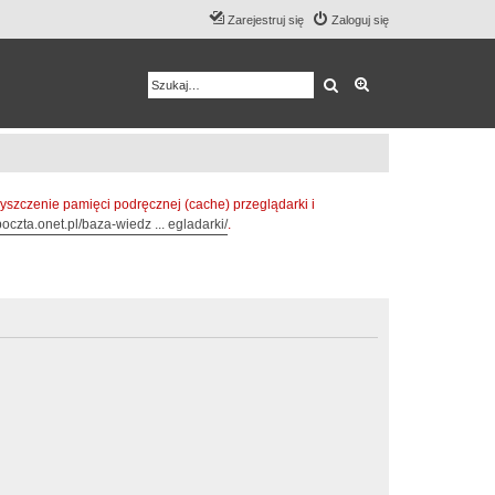
Zarejestruj się
Zaloguj się
Szukaj
Wyszukiwanie z
zczenie pamięci podręcznej (cache) przeglądarki i
oczta.onet.pl/baza-wiedz ... egladarki/
.