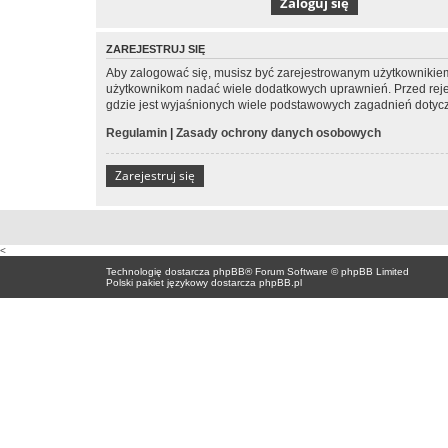
ZAREJESTRUJ SIĘ
Aby zalogować się, musisz być zarejestrowanym użytkownikiem w
użytkownikom nadać wiele dodatkowych uprawnień. Przed reje
gdzie jest wyjaśnionych wiele podstawowych zagadnień dotycz
Regulamin
|
Zasady ochrony danych osobowych
Zarejestruj się
<
Technologię dostarcza
phpBB
® Forum Software © phpBB Limited
Polski pakiet językowy dostarcza
phpBB.pl