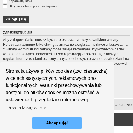
Zapamiętaj mnie
Ukryj mój status podczas tej sesji
ZAREJESTRUJ SIĘ
Aby zalogować się, musisz być zarejestrowanym użytkownikiem witryny.
Rejestracja zajmuje tylko chwilę, a znacznie zwiększa możliwości korzystania
z witryny. Administrator witryny może zarejestrowanym użytkownikom nadać
wiele dodatkowych uprawnień. Przed rejestracją zapoznaj się z naszym
regulaminem, zasadami ochrony danych osobowych oraz z odpowiedziami na
często zadawane pytania (FAQ), gdzie jest wyjaśnionych wiele podstawowych
zagadnień dotyczących funkcjonowania witryny.
Strona ta używa plików cookies (tzw. ciasteczka)
Regulamin
|
Zasady ochrony danych osobowych
w celach statystycznych, reklamowych oraz
funkcjonalnych. Warunki przechowywania lub
Zarejestruj się
dostępu do plików cookies można określić w
ustawieniach przeglądarki internetowej.
Usuń ciasteczka witryny
Strefa czasowa
UTC+01:00
Dowiedz się więcej
<
Technologię dostarcza
phpBB
® Forum Software © phpBB Limited
Polski pakiet językowy dostarcza
phpBB.pl
Akceptuję!