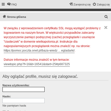
FAQ
Zarejestruj się
Zaloguj się
S
Strona główna
z
W związku z wprowadzeniem certyfikatu SSL mogą wystąpić problemy z
u
logowaniem na naszym forum. W większości przypadków zalecamy
k
wyczyszczenie pamięci podręcznej (cache) przeglądarki i usunięcie
a
"ciasteczek" w domenie wielkapolonia.pl. Instrukcje dla
najpopularniejszych przeglądarek można znaleźć np. na stronie:
j
https://pomoc.poczta.onet.pl/baza-wiedz ... egladarki/
.
Dalsze informacje można znaleźć w tym temacie:
viewtopic.php?f=16&t=16541&start=25#p687325
Aby oglądać profile, musisz się zalogować.
Nazwa użytkownika:
Hasło:
Nie pamiętam hasła