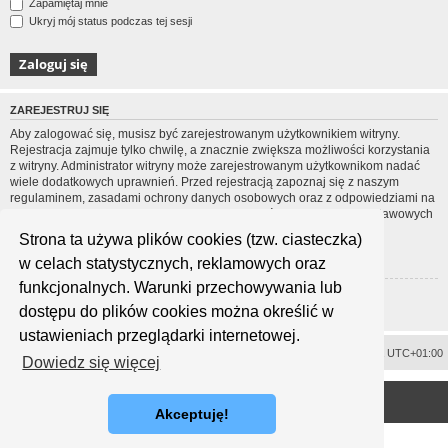
Zapamiętaj mnie
Ukryj mój status podczas tej sesji
ZAREJESTRUJ SIĘ
Aby zalogować się, musisz być zarejestrowanym użytkownikiem witryny.
Rejestracja zajmuje tylko chwilę, a znacznie zwiększa możliwości korzystania
z witryny. Administrator witryny może zarejestrowanym użytkownikom nadać
wiele dodatkowych uprawnień. Przed rejestracją zapoznaj się z naszym
regulaminem, zasadami ochrony danych osobowych oraz z odpowiedziami na
często zadawane pytania (FAQ), gdzie jest wyjaśnionych wiele podstawowych
zagadnień dotyczących funkcjonowania witryny.
Strona ta używa plików cookies (tzw. ciasteczka)
Regulamin
|
Zasady ochrony danych osobowych
w celach statystycznych, reklamowych oraz
funkcjonalnych. Warunki przechowywania lub
Zarejestruj się
dostępu do plików cookies można określić w
ustawieniach przeglądarki internetowej.
Usuń ciasteczka witryny
Strefa czasowa
UTC+01:00
Dowiedz się więcej
<
Technologię dostarcza
phpBB
® Forum Software © phpBB Limited
Polski pakiet językowy dostarcza
phpBB.pl
Akceptuję!