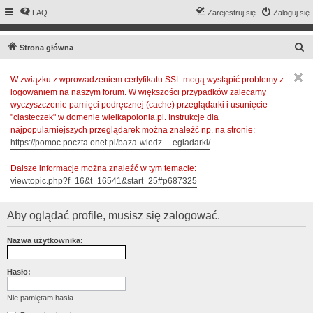
FAQ
Zarejestruj się
Zaloguj się
S
Strona główna
z
W związku z wprowadzeniem certyfikatu SSL mogą wystąpić problemy z
u
logowaniem na naszym forum. W większości przypadków zalecamy
k
wyczyszczenie pamięci podręcznej (cache) przeglądarki i usunięcie
a
"ciasteczek" w domenie wielkapolonia.pl. Instrukcje dla
najpopularniejszych przeglądarek można znaleźć np. na stronie:
j
https://pomoc.poczta.onet.pl/baza-wiedz ... egladarki/
.
Dalsze informacje można znaleźć w tym temacie:
viewtopic.php?f=16&t=16541&start=25#p687325
Aby oglądać profile, musisz się zalogować.
Nazwa użytkownika:
Hasło:
Nie pamiętam hasła