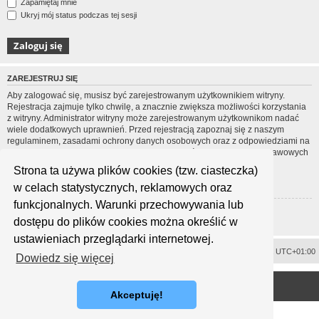
Zapamiętaj mnie
Ukryj mój status podczas tej sesji
ZAREJESTRUJ SIĘ
Aby zalogować się, musisz być zarejestrowanym użytkownikiem witryny.
Rejestracja zajmuje tylko chwilę, a znacznie zwiększa możliwości korzystania
z witryny. Administrator witryny może zarejestrowanym użytkownikom nadać
wiele dodatkowych uprawnień. Przed rejestracją zapoznaj się z naszym
regulaminem, zasadami ochrony danych osobowych oraz z odpowiedziami na
często zadawane pytania (FAQ), gdzie jest wyjaśnionych wiele podstawowych
zagadnień dotyczących funkcjonowania witryny.
Strona ta używa plików cookies (tzw. ciasteczka)
Regulamin
|
Zasady ochrony danych osobowych
w celach statystycznych, reklamowych oraz
funkcjonalnych. Warunki przechowywania lub
Zarejestruj się
dostępu do plików cookies można określić w
ustawieniach przeglądarki internetowej.
Usuń ciasteczka witryny
Strefa czasowa
UTC+01:00
Dowiedz się więcej
<
Technologię dostarcza
phpBB
® Forum Software © phpBB Limited
Polski pakiet językowy dostarcza
phpBB.pl
Akceptuję!