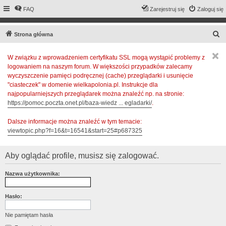
FAQ
Zarejestruj się
Zaloguj się
S
Strona główna
z
W związku z wprowadzeniem certyfikatu SSL mogą wystąpić problemy z
u
logowaniem na naszym forum. W większości przypadków zalecamy
k
wyczyszczenie pamięci podręcznej (cache) przeglądarki i usunięcie
a
"ciasteczek" w domenie wielkapolonia.pl. Instrukcje dla
najpopularniejszych przeglądarek można znaleźć np. na stronie:
j
https://pomoc.poczta.onet.pl/baza-wiedz ... egladarki/
.
Dalsze informacje można znaleźć w tym temacie:
viewtopic.php?f=16&t=16541&start=25#p687325
Aby oglądać profile, musisz się zalogować.
Nazwa użytkownika:
Hasło:
Nie pamiętam hasła