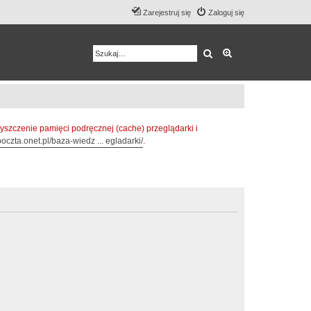
Zarejestruj się
Zaloguj się
Szukaj
Wyszukiwanie z
zczenie pamięci podręcznej (cache) przeglądarki i
oczta.onet.pl/baza-wiedz ... egladarki/
.