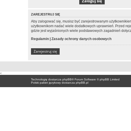
ZAREJESTRUJ SIĘ
Aby zalogować się, musisz być zarejestrowanym użytkownikiem w
użytkownikom nadać wiele dodatkowych uprawnień. Przed reje
gdzie jest wyjaśnionych wiele podstawowych zagadnień dotycz
Regulamin
|
Zasady ochrony danych osobowych
Zarejestruj się
<
Technologię dostarcza
phpBB
® Forum Software © phpBB Limited
Polski pakiet językowy dostarcza
phpBB.pl