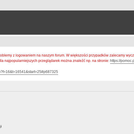
oblemy z logowaniem na naszym forum. W większości przypadków zalecamy wyczys
 dla najpopularniejszych przeglądarek można znaleźć np. na stronie:
https://pomoc.p
hp?f=16&t=16541&start=25#p687325
ji