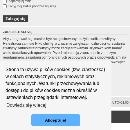
Zapamiętaj mnie
Ukryj mój status podczas tej sesji
ZAREJESTRUJ SIĘ
Aby zalogować się, musisz być zarejestrowanym użytkownikiem witryny.
Rejestracja zajmuje tylko chwilę, a znacznie zwiększa możliwości korzystania
z witryny. Administrator witryny może zarejestrowanym użytkownikom nadać
wiele dodatkowych uprawnień. Przed rejestracją zapoznaj się z naszym
regulaminem, zasadami ochrony danych osobowych oraz z odpowiedziami na
często zadawane pytania (FAQ), gdzie jest wyjaśnionych wiele podstawowych
zagadnień dotyczących funkcjonowania witryny.
Strona ta używa plików cookies (tzw. ciasteczka)
Regulamin
|
Zasady ochrony danych osobowych
w celach statystycznych, reklamowych oraz
funkcjonalnych. Warunki przechowywania lub
Zarejestruj się
dostępu do plików cookies można określić w
ustawieniach przeglądarki internetowej.
Usuń ciasteczka witryny
Strefa czasowa
UTC+01:00
Dowiedz się więcej
<
Technologię dostarcza
phpBB
® Forum Software © phpBB Limited
Polski pakiet językowy dostarcza
phpBB.pl
Akceptuję!