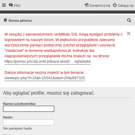
FAQ
Zarejestruj się
Zaloguj się
S
Strona główna
z
W związku z wprowadzeniem certyfikatu SSL mogą wystąpić problemy z
u
logowaniem na naszym forum. W większości przypadków zalecamy
k
wyczyszczenie pamięci podręcznej (cache) przeglądarki i usunięcie
a
"ciasteczek" w domenie wielkapolonia.pl. Instrukcje dla
najpopularniejszych przeglądarek można znaleźć np. na stronie:
j
https://pomoc.poczta.onet.pl/baza-wiedz ... egladarki/
.
Dalsze informacje można znaleźć w tym temacie:
viewtopic.php?f=16&t=16541&start=25#p687325
Aby oglądać profile, musisz się zalogować.
Nazwa użytkownika:
Hasło:
Nie pamiętam hasła