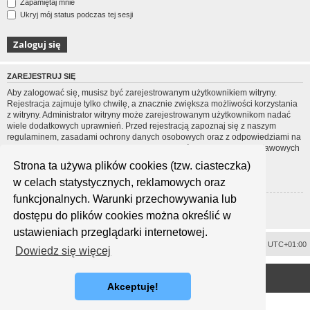
Zapamiętaj mnie
Ukryj mój status podczas tej sesji
ZAREJESTRUJ SIĘ
Aby zalogować się, musisz być zarejestrowanym użytkownikiem witryny.
Rejestracja zajmuje tylko chwilę, a znacznie zwiększa możliwości korzystania
z witryny. Administrator witryny może zarejestrowanym użytkownikom nadać
wiele dodatkowych uprawnień. Przed rejestracją zapoznaj się z naszym
regulaminem, zasadami ochrony danych osobowych oraz z odpowiedziami na
często zadawane pytania (FAQ), gdzie jest wyjaśnionych wiele podstawowych
zagadnień dotyczących funkcjonowania witryny.
Strona ta używa plików cookies (tzw. ciasteczka)
Regulamin
|
Zasady ochrony danych osobowych
w celach statystycznych, reklamowych oraz
funkcjonalnych. Warunki przechowywania lub
Zarejestruj się
dostępu do plików cookies można określić w
ustawieniach przeglądarki internetowej.
Usuń ciasteczka witryny
Strefa czasowa
UTC+01:00
Dowiedz się więcej
<
Technologię dostarcza
phpBB
® Forum Software © phpBB Limited
Polski pakiet językowy dostarcza
phpBB.pl
Akceptuję!