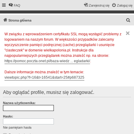
FAQ
Zarejestruj się
Zaloguj się
S
Strona główna
z
W związku z wprowadzeniem certyfikatu SSL mogą wystąpić problemy z
u
logowaniem na naszym forum. W większości przypadków zalecamy
k
wyczyszczenie pamięci podręcznej (cache) przeglądarki i usunięcie
a
"ciasteczek" w domenie wielkapolonia.pl. Instrukcje dla
najpopularniejszych przeglądarek można znaleźć np. na stronie:
j
https://pomoc.poczta.onet.pl/baza-wiedz ... egladarki/
.
Dalsze informacje można znaleźć w tym temacie:
viewtopic.php?f=16&t=16541&start=25#p687325
Aby oglądać profile, musisz się zalogować.
Nazwa użytkownika:
Hasło:
Nie pamiętam hasła