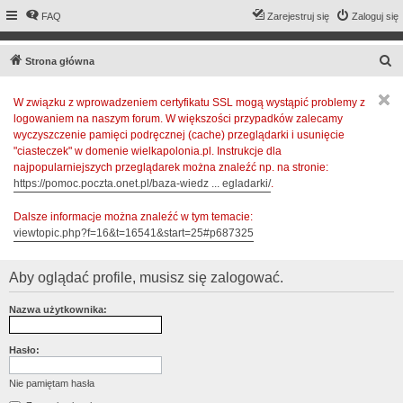
FAQ
Zarejestruj się
Zaloguj się
S
Strona główna
z
W związku z wprowadzeniem certyfikatu SSL mogą wystąpić problemy z
u
logowaniem na naszym forum. W większości przypadków zalecamy
k
wyczyszczenie pamięci podręcznej (cache) przeglądarki i usunięcie
a
"ciasteczek" w domenie wielkapolonia.pl. Instrukcje dla
najpopularniejszych przeglądarek można znaleźć np. na stronie:
j
https://pomoc.poczta.onet.pl/baza-wiedz ... egladarki/
.
Dalsze informacje można znaleźć w tym temacie:
viewtopic.php?f=16&t=16541&start=25#p687325
Aby oglądać profile, musisz się zalogować.
Nazwa użytkownika:
Hasło:
Nie pamiętam hasła