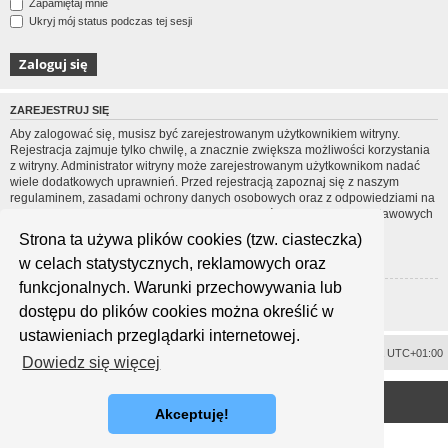
Zapamiętaj mnie
Ukryj mój status podczas tej sesji
ZAREJESTRUJ SIĘ
Aby zalogować się, musisz być zarejestrowanym użytkownikiem witryny.
Rejestracja zajmuje tylko chwilę, a znacznie zwiększa możliwości korzystania
z witryny. Administrator witryny może zarejestrowanym użytkownikom nadać
wiele dodatkowych uprawnień. Przed rejestracją zapoznaj się z naszym
regulaminem, zasadami ochrony danych osobowych oraz z odpowiedziami na
często zadawane pytania (FAQ), gdzie jest wyjaśnionych wiele podstawowych
zagadnień dotyczących funkcjonowania witryny.
Strona ta używa plików cookies (tzw. ciasteczka)
Regulamin
|
Zasady ochrony danych osobowych
w celach statystycznych, reklamowych oraz
funkcjonalnych. Warunki przechowywania lub
Zarejestruj się
dostępu do plików cookies można określić w
ustawieniach przeglądarki internetowej.
Usuń ciasteczka witryny
Strefa czasowa
UTC+01:00
Dowiedz się więcej
<
Technologię dostarcza
phpBB
® Forum Software © phpBB Limited
Polski pakiet językowy dostarcza
phpBB.pl
Akceptuję!