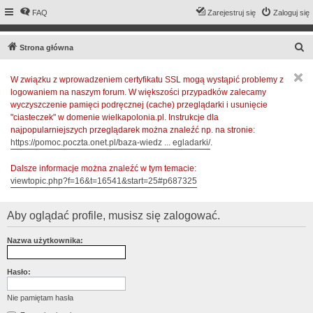
FAQ
Zarejestruj się
Zaloguj się
S
Strona główna
z
W związku z wprowadzeniem certyfikatu SSL mogą wystąpić problemy z
u
logowaniem na naszym forum. W większości przypadków zalecamy
k
wyczyszczenie pamięci podręcznej (cache) przeglądarki i usunięcie
a
"ciasteczek" w domenie wielkapolonia.pl. Instrukcje dla
najpopularniejszych przeglądarek można znaleźć np. na stronie:
j
https://pomoc.poczta.onet.pl/baza-wiedz ... egladarki/
.
Dalsze informacje można znaleźć w tym temacie:
viewtopic.php?f=16&t=16541&start=25#p687325
Aby oglądać profile, musisz się zalogować.
Nazwa użytkownika:
Hasło:
Nie pamiętam hasła