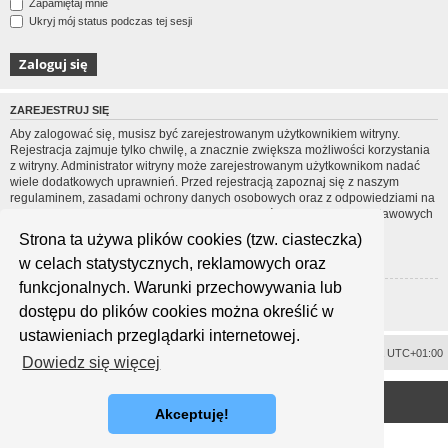
Zapamiętaj mnie
Ukryj mój status podczas tej sesji
ZAREJESTRUJ SIĘ
Aby zalogować się, musisz być zarejestrowanym użytkownikiem witryny.
Rejestracja zajmuje tylko chwilę, a znacznie zwiększa możliwości korzystania
z witryny. Administrator witryny może zarejestrowanym użytkownikom nadać
wiele dodatkowych uprawnień. Przed rejestracją zapoznaj się z naszym
regulaminem, zasadami ochrony danych osobowych oraz z odpowiedziami na
często zadawane pytania (FAQ), gdzie jest wyjaśnionych wiele podstawowych
zagadnień dotyczących funkcjonowania witryny.
Strona ta używa plików cookies (tzw. ciasteczka)
Regulamin
|
Zasady ochrony danych osobowych
w celach statystycznych, reklamowych oraz
funkcjonalnych. Warunki przechowywania lub
Zarejestruj się
dostępu do plików cookies można określić w
ustawieniach przeglądarki internetowej.
Usuń ciasteczka witryny
Strefa czasowa
UTC+01:00
Dowiedz się więcej
<
Technologię dostarcza
phpBB
® Forum Software © phpBB Limited
Polski pakiet językowy dostarcza
phpBB.pl
Akceptuję!