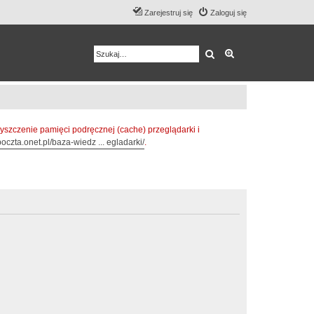
Zarejestruj się
Zaloguj się
Szukaj
Wyszukiwanie z
zczenie pamięci podręcznej (cache) przeglądarki i
oczta.onet.pl/baza-wiedz ... egladarki/
.