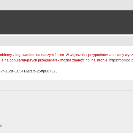
oblemy z logowaniem na naszym forum. W większości przypadków zalecamy wyczys
 dla najpopularniejszych przeglądarek można znaleźć np. na stronie:
https://pomoc.p
hp?f=16&t=16541&start=25#p687325
ji