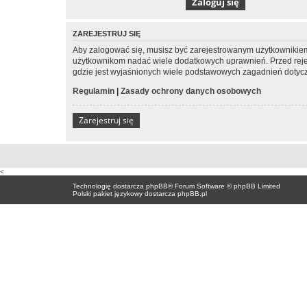
ZAREJESTRUJ SIĘ
Aby zalogować się, musisz być zarejestrowanym użytkownikiem w
użytkownikom nadać wiele dodatkowych uprawnień. Przed reje
gdzie jest wyjaśnionych wiele podstawowych zagadnień dotycz
Regulamin
|
Zasady ochrony danych osobowych
Zarejestruj się
<
Technologię dostarcza
phpBB
® Forum Software © phpBB Limited
Polski pakiet językowy dostarcza
phpBB.pl