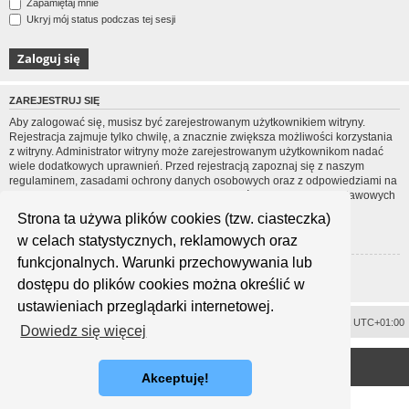
Zapamiętaj mnie
Ukryj mój status podczas tej sesji
ZAREJESTRUJ SIĘ
Aby zalogować się, musisz być zarejestrowanym użytkownikiem witryny.
Rejestracja zajmuje tylko chwilę, a znacznie zwiększa możliwości korzystania
z witryny. Administrator witryny może zarejestrowanym użytkownikom nadać
wiele dodatkowych uprawnień. Przed rejestracją zapoznaj się z naszym
regulaminem, zasadami ochrony danych osobowych oraz z odpowiedziami na
często zadawane pytania (FAQ), gdzie jest wyjaśnionych wiele podstawowych
zagadnień dotyczących funkcjonowania witryny.
Strona ta używa plików cookies (tzw. ciasteczka)
Regulamin
|
Zasady ochrony danych osobowych
w celach statystycznych, reklamowych oraz
funkcjonalnych. Warunki przechowywania lub
Zarejestruj się
dostępu do plików cookies można określić w
ustawieniach przeglądarki internetowej.
Usuń ciasteczka witryny
Strefa czasowa
UTC+01:00
Dowiedz się więcej
<
Technologię dostarcza
phpBB
® Forum Software © phpBB Limited
Polski pakiet językowy dostarcza
phpBB.pl
Akceptuję!