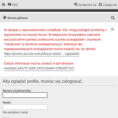
FAQ
Zarejestruj się
Zaloguj się
S
Strona główna
z
W związku z wprowadzeniem certyfikatu SSL mogą wystąpić problemy z
u
logowaniem na naszym forum. W większości przypadków zalecamy
k
wyczyszczenie pamięci podręcznej (cache) przeglądarki i usunięcie
a
"ciasteczek" w domenie wielkapolonia.pl. Instrukcje dla
najpopularniejszych przeglądarek można znaleźć np. na stronie:
j
https://pomoc.poczta.onet.pl/baza-wiedz ... egladarki/
.
Dalsze informacje można znaleźć w tym temacie:
viewtopic.php?f=16&t=16541&start=25#p687325
Aby oglądać profile, musisz się zalogować.
Nazwa użytkownika:
Hasło:
Nie pamiętam hasła