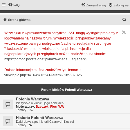
FAQ
Zarejestruj się
Zaloguj się
S
Strona główna
z
W związku z wprowadzeniem certyfikatu SSL mogą wystąpić problemy z
u
logowaniem na naszym forum. W większości przypadków zalecamy
k
wyczyszczenie pamięci podręcznej (cache) przeglądarki i usunięcie
a
"ciasteczek" w domenie wielkapolonia.pl. Instrukcje dla
najpopularniejszych przeglądarek można znaleźć np. na stronie:
j
https://pomoc.poczta.onet.pl/baza-wiedz ... egladarki/
.
Dalsze informacje można znaleźć w tym temacie:
viewtopic.php?f=16&t=16541&start=25#p687325
Forum kibiców Polonii Warszawa
Polonia Warszawa
Wszystko o klubie i jego sekcjach
Moderatorzy:
Bzyczek
,
Piotr WW
Tematy:
152
Historia Polonii Warszawa
Dział dotyczący historii Czarnych Koszul
Tematy:
74