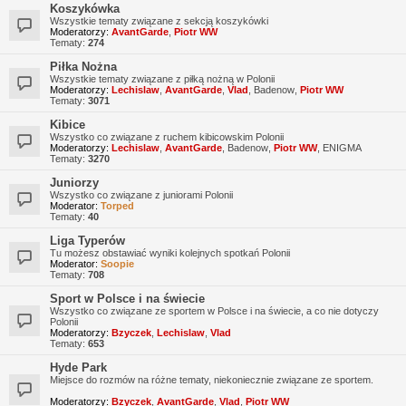
Koszykówka
Wszystkie tematy związane z sekcją koszykówki
Moderatorzy:
AvantGarde
,
Piotr WW
Tematy:
274
Piłka Nożna
Wszystkie tematy związane z piłką nożną w Polonii
Moderatorzy:
Lechislaw
,
AvantGarde
,
Vlad
,
Badenow
,
Piotr WW
Tematy:
3071
Kibice
Wszystko co związane z ruchem kibicowskim Polonii
Moderatorzy:
Lechislaw
,
AvantGarde
,
Badenow
,
Piotr WW
,
ENIGMA
Tematy:
3270
Juniorzy
Wszystko co związane z juniorami Polonii
Moderator:
Torped
Tematy:
40
Liga Typerów
Tu możesz obstawiać wyniki kolejnych spotkań Polonii
Moderator:
Soopie
Tematy:
708
Sport w Polsce i na świecie
Wszystko co związane ze sportem w Polsce i na świecie, a co nie dotyczy
Polonii
Moderatorzy:
Bzyczek
,
Lechislaw
,
Vlad
Tematy:
653
Hyde Park
Miejsce do rozmów na różne tematy, niekoniecznie związane ze sportem.
Moderatorzy:
Bzyczek
,
AvantGarde
,
Vlad
,
Piotr WW