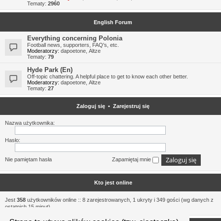
Tematy:
2960
English Forum
Everything concerning Polonia
Football news, supporters, FAQ's, etc.
Moderatorzy:
dapoetone
,
Altze
Tematy:
79
Hyde Park (En)
Off-topic chattering. A helpful place to get to know each other better.
Moderatorzy:
dapoetone
,
Altze
Tematy:
27
Zaloguj się
•
Zarejestruj się
Nazwa użytkownika:
Hasło:
Nie pamiętam hasła
Zapamiętaj mnie
Kto jest online
Jest
358
użytkowników online :: 8 zarejestrowanych, 1 ukryty i 349 gości (wg danych z
ostatnich 15 minut)