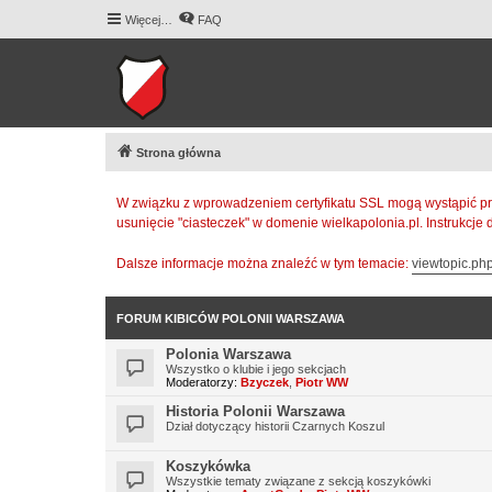
Więcej…
FAQ
Strona główna
W związku z wprowadzeniem certyfikatu SSL mogą wystąpić pr
usunięcie "ciasteczek" w domenie wielkapolonia.pl. Instrukcje
Dalsze informacje można znaleźć w tym temacie:
viewtopic.p
FORUM KIBICÓW POLONII WARSZAWA
Polonia Warszawa
Wszystko o klubie i jego sekcjach
Moderatorzy:
Bzyczek
,
Piotr WW
Historia Polonii Warszawa
Dział dotyczący historii Czarnych Koszul
Koszykówka
Wszystkie tematy związane z sekcją koszykówki