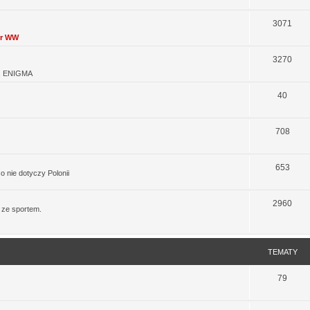
3071
tr WW
3270
,
ENIGMA
40
708
653
 nie dotyczy Polonii
2960
 ze sportem.
TEMATY
79