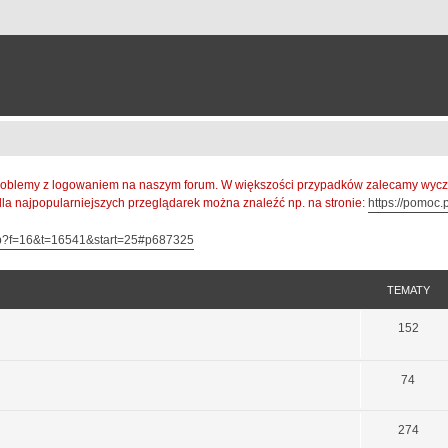
oblemy z logowaniem na naszym forum. W większości przypadków zalecamy wyczys
 dla najpopularniejszych przeglądarek można znaleźć np. na stronie:
https://pomoc.p
hp?f=16&t=16541&start=25#p687325
TEMATY
152
74
274