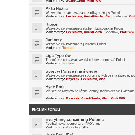
Moderatorzy:
AvantGarde
,
Piotr WW
Piłka Nożna
Wszystkie tematy związane z piłką nożną w Polonii
Moderatorzy:
Lechislaw
,
AvantGarde
,
Vlad
,
Badenow
,
Pio
Kibice
Wszystko co związane z ruchem kibicowskim Polonii
Moderatorzy:
Lechislaw
,
AvantGarde
,
Badenow
,
Piotr WW
Juniorzy
Wszystko co związane z juniorami Polonii
Moderator:
Torped
Liga Typerów
Tu możesz obstawiać wyniki kolejnych spotkań Polonii
Moderator:
Soopie
Sport w Polsce i na świecie
Wszystko co związane ze sportem w Polsce i na świecie, a co
Moderatorzy:
Bzyczek
,
Lechislaw
,
Vlad
Hyde Park
Miejsce do rozmów na różne tematy, niekoniecznie związane
Moderatorzy:
Bzyczek
,
AvantGarde
,
Vlad
,
Piotr WW
ENGLISH FORUM
Everything concerning Polonia
Football news, supporters, FAQ's, etc.
Moderatorzy:
dapoetone
,
Altze