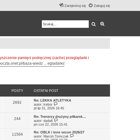
Zarejestruj się
Zaloguj się
Szukaj
Wyszukiwanie z
zczenie pamięci podręcznej (cache) przeglądarki i
oczta.onet.pl/baza-wiedz ... egladarki/
.
POSTY
OSTATNI POST
Re: LEKKA ATLETYKA
2692
W
autor:
trebor
y
pt lip 31, 2026 16:45
ś
w
Re: Trenerzy drużyny piłkarsk…
244
i
W
autor:
dada6
e
y
pn cze 22, 2026 15:41
t
ś
l
w
Re: OBLK i inne sezon 2026/27
n
11564
i
W
autor:
Marcin Tomczak
a
e
y