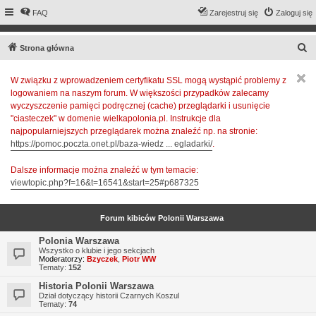
FAQ
Zarejestruj się
Zaloguj się
S
Strona główna
z
W związku z wprowadzeniem certyfikatu SSL mogą wystąpić problemy z
u
logowaniem na naszym forum. W większości przypadków zalecamy
k
wyczyszczenie pamięci podręcznej (cache) przeglądarki i usunięcie
a
"ciasteczek" w domenie wielkapolonia.pl. Instrukcje dla
najpopularniejszych przeglądarek można znaleźć np. na stronie:
j
https://pomoc.poczta.onet.pl/baza-wiedz ... egladarki/
.
Dalsze informacje można znaleźć w tym temacie:
viewtopic.php?f=16&t=16541&start=25#p687325
Forum kibiców Polonii Warszawa
Polonia Warszawa
Wszystko o klubie i jego sekcjach
Moderatorzy:
Bzyczek
,
Piotr WW
Tematy:
152
Historia Polonii Warszawa
Dział dotyczący historii Czarnych Koszul
Tematy:
74