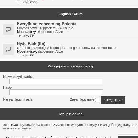
Tematy:
2960
English Forum
Everything concerning Polonia
Football news, supporters, FAQ's, etc.
Moderatorzy:
dapoetone
,
Altze
Tematy:
79
Hyde Park (En)
Off-topic chattering. A helpful place to get to know each other better.
Moderatorzy:
dapoetone
,
Altze
Tematy:
27
Zaloguj się
•
Zarejestruj się
Nazwa użytkownika:
Hasło:
Nie pamiętam hasła
Zapamiętaj mnie
Kto jest online
Jest
1038
użytkowników online :: 3 zarejestrowanych, 1 ukryty i 1034 gości (wg danych z
ostatnich 15 minut)