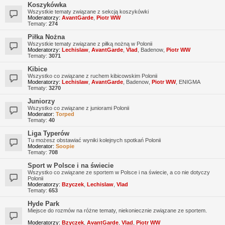
Koszykówka
Wszystkie tematy związane z sekcją koszykówki
Moderatorzy:
AvantGarde
,
Piotr WW
Tematy:
274
Piłka Nożna
Wszystkie tematy związane z piłką nożną w Polonii
Moderatorzy:
Lechislaw
,
AvantGarde
,
Vlad
,
Badenow
,
Piotr WW
Tematy:
3071
Kibice
Wszystko co związane z ruchem kibicowskim Polonii
Moderatorzy:
Lechislaw
,
AvantGarde
,
Badenow
,
Piotr WW
,
ENIGMA
Tematy:
3270
Juniorzy
Wszystko co związane z juniorami Polonii
Moderator:
Torped
Tematy:
40
Liga Typerów
Tu możesz obstawiać wyniki kolejnych spotkań Polonii
Moderator:
Soopie
Tematy:
708
Sport w Polsce i na świecie
Wszystko co związane ze sportem w Polsce i na świecie, a co nie dotyczy
Polonii
Moderatorzy:
Bzyczek
,
Lechislaw
,
Vlad
Tematy:
653
Hyde Park
Miejsce do rozmów na różne tematy, niekoniecznie związane ze sportem.
Moderatorzy:
Bzyczek
,
AvantGarde
,
Vlad
,
Piotr WW