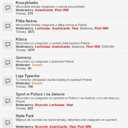
Koszykówka
Wszystkie tematy związane z sekcją koszykówki
Moderatorzy:
AvantGarde
,
Piotr WW
Tematy:
274
Piłka Nożna
Wszystkie tematy związane z piłką nożną w Polonii
Moderatorzy:
Lechislaw
,
AvantGarde
,
Vlad
,
Badenow
,
Piotr WW
Tematy:
3071
Kibice
Wszystko co związane z ruchem kibicowskim Polonii
Moderatorzy:
Lechislaw
,
AvantGarde
,
Badenow
,
Piotr WW
,
ENIGMA
Tematy:
3270
Juniorzy
Wszystko co związane z juniorami Polonii
Moderator:
Torped
Tematy:
40
Liga Typerów
Tu możesz obstawiać wyniki kolejnych spotkań Polonii
Moderator:
Soopie
Tematy:
708
Sport w Polsce i na świecie
Wszystko co związane ze sportem w Polsce i na świecie, a co nie dotyczy
Polonii
Moderatorzy:
Bzyczek
,
Lechislaw
,
Vlad
Tematy:
653
Hyde Park
Miejsce do rozmów na różne tematy, niekoniecznie związane ze sportem.
Moderatorzy:
Bzyczek
,
AvantGarde
,
Vlad
,
Piotr WW