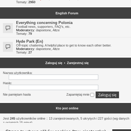
Tematy:
2960
English Forum
Everything concerning Polonia
Football news, supporters, FAQ's, etc.
Moderatorzy:
dapoetone
,
Altze
Tematy:
79
Hyde Park (En)
Off-topic chattering. A helpful place to get to know each other better.
Moderatorzy:
dapoetone
,
Altze
Tematy:
27
Zaloguj się
•
Zarejestruj się
Nazwa użytkownika:
Hasło:
Nie pamiętam hasła
Zapamiętaj mnie
Kto jest online
Jest
245
użytkowników online :: 13 zarejestrowanych, 5 ukrytych i 227 gości (wg danych
z ostatnich 15 minut)