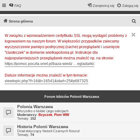
FAQ
Zarejestruj się
Zaloguj się
S
Strona główna
z
W związku z wprowadzeniem certyfikatu SSL mogą wystąpić problemy z
u
logowaniem na naszym forum. W większości przypadków zalecamy
k
wyczyszczenie pamięci podręcznej (cache) przeglądarki i usunięcie
a
"ciasteczek" w domenie wielkapolonia.pl. Instrukcje dla
najpopularniejszych przeglądarek można znaleźć np. na stronie:
j
https://pomoc.poczta.onet.pl/baza-wiedz ... egladarki/
.
Dalsze informacje można znaleźć w tym temacie:
viewtopic.php?f=16&t=16541&start=25#p687325
Forum kibiców Polonii Warszawa
Polonia Warszawa
Wszystko o klubie i jego sekcjach
Moderatorzy:
Bzyczek
,
Piotr WW
Tematy:
152
Historia Polonii Warszawa
Dział dotyczący historii Czarnych Koszul
Tematy:
74