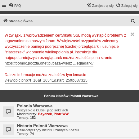
FAQ
Zarejestruj się
Zaloguj się
S
Strona główna
z
W związku z wprowadzeniem certyfikatu SSL mogą wystąpić problemy z
u
logowaniem na naszym forum. W większości przypadków zalecamy
k
wyczyszczenie pamięci podręcznej (cache) przeglądarki i usunięcie
a
"ciasteczek" w domenie wielkapolonia.pl. Instrukcje dla
najpopularniejszych przeglądarek można znaleźć np. na stronie:
j
https://pomoc.poczta.onet.pl/baza-wiedz ... egladarki/
.
Dalsze informacje można znaleźć w tym temacie:
viewtopic.php?f=16&t=16541&start=25#p687325
Forum kibiców Polonii Warszawa
Polonia Warszawa
Wszystko o klubie i jego sekcjach
Moderatorzy:
Bzyczek
,
Piotr WW
Tematy:
152
Historia Polonii Warszawa
Dział dotyczący historii Czarnych Koszul
Tematy:
74