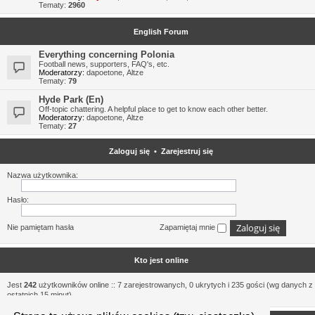
Tematy:
2960
English Forum
Everything concerning Polonia
Football news, supporters, FAQ's, etc.
Moderatorzy:
dapoetone
,
Altze
Tematy:
79
Hyde Park (En)
Off-topic chattering. A helpful place to get to know each other better.
Moderatorzy:
dapoetone
,
Altze
Tematy:
27
Zaloguj się
•
Zarejestruj się
Nazwa użytkownika:
Hasło:
Nie pamiętam hasła
Zapamiętaj mnie
Kto jest online
Jest
242
użytkowników online :: 7 zarejestrowanych, 0 ukrytych i 235 gości (wg danych z
ostatnich 15 minut)