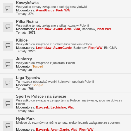
Koszykówka
Wszystkie tematy związane z sekcją koszykówki
Moderatorzy:
AvantGarde
,
Piotr WW
Tematy:
274
Piłka Nożna
Wszystkie tematy związane z piłką nożną w Polonii
Moderatorzy:
Lechislaw
,
AvantGarde
,
Vlad
,
Badenow
,
Piotr WW
Tematy:
3071
Kibice
Wszystko co związane z ruchem kibicowskim Polonii
Moderatorzy:
Lechislaw
,
AvantGarde
,
Badenow
,
Piotr WW
,
ENIGMA
Tematy:
3270
Juniorzy
Wszystko co związane z juniorami Polonii
Moderator:
Torped
Tematy:
40
Liga Typerów
Tu możesz obstawiać wyniki kolejnych spotkań Polonii
Moderator:
Soopie
Tematy:
708
Sport w Polsce i na świecie
Wszystko co związane ze sportem w Polsce i na świecie, a co nie dotyczy
Polonii
Moderatorzy:
Bzyczek
,
Lechislaw
,
Vlad
Tematy:
653
Hyde Park
Miejsce do rozmów na różne tematy, niekoniecznie związane ze sportem.
Moderatorzy:
Bzyczek
,
AvantGarde
,
Vlad
,
Piotr WW