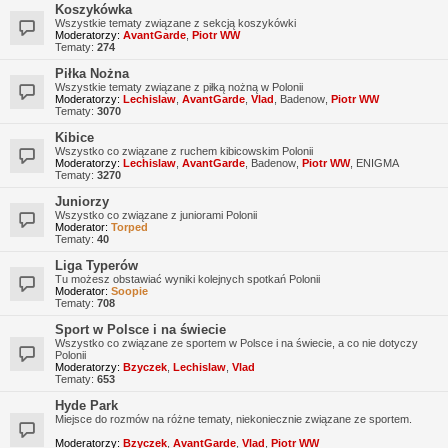
Koszykówka
Wszystkie tematy związane z sekcją koszykówki
Moderatorzy:
AvantGarde
,
Piotr WW
Tematy:
274
Piłka Nożna
Wszystkie tematy związane z piłką nożną w Polonii
Moderatorzy:
Lechislaw
,
AvantGarde
,
Vlad
,
Badenow
,
Piotr WW
Tematy:
3070
Kibice
Wszystko co związane z ruchem kibicowskim Polonii
Moderatorzy:
Lechislaw
,
AvantGarde
,
Badenow
,
Piotr WW
,
ENIGMA
Tematy:
3270
Juniorzy
Wszystko co związane z juniorami Polonii
Moderator:
Torped
Tematy:
40
Liga Typerów
Tu możesz obstawiać wyniki kolejnych spotkań Polonii
Moderator:
Soopie
Tematy:
708
Sport w Polsce i na świecie
Wszystko co związane ze sportem w Polsce i na świecie, a co nie dotyczy
Polonii
Moderatorzy:
Bzyczek
,
Lechislaw
,
Vlad
Tematy:
653
Hyde Park
Miejsce do rozmów na różne tematy, niekoniecznie związane ze sportem.
Moderatorzy:
Bzyczek
,
AvantGarde
,
Vlad
,
Piotr WW