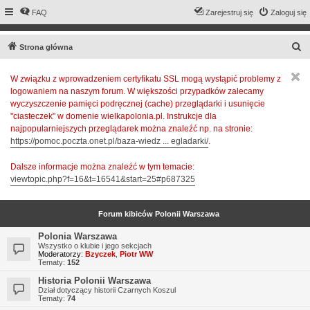
FAQ
Zarejestruj się
Zaloguj się
S
Strona główna
z
W związku z wprowadzeniem certyfikatu SSL mogą wystąpić problemy z
u
logowaniem na naszym forum. W większości przypadków zalecamy
k
wyczyszczenie pamięci podręcznej (cache) przeglądarki i usunięcie
a
"ciasteczek" w domenie wielkapolonia.pl. Instrukcje dla
najpopularniejszych przeglądarek można znaleźć np. na stronie:
j
https://pomoc.poczta.onet.pl/baza-wiedz ... egladarki/
.
Dalsze informacje można znaleźć w tym temacie:
viewtopic.php?f=16&t=16541&start=25#p687325
Forum kibiców Polonii Warszawa
Polonia Warszawa
Wszystko o klubie i jego sekcjach
Moderatorzy:
Bzyczek
,
Piotr WW
Tematy:
152
Historia Polonii Warszawa
Dział dotyczący historii Czarnych Koszul
Tematy:
74