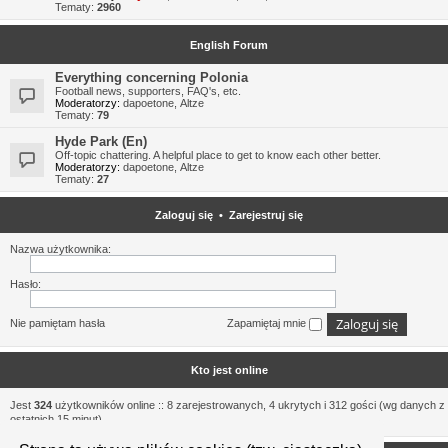
Tematy:
2960
English Forum
Everything concerning Polonia
Football news, supporters, FAQ's, etc.
Moderatorzy:
dapoetone
,
Altze
Tematy:
79
Hyde Park (En)
Off-topic chattering. A helpful place to get to know each other better.
Moderatorzy:
dapoetone
,
Altze
Tematy:
27
Zaloguj się
•
Zarejestruj się
Nazwa użytkownika:
Hasło:
Nie pamiętam hasła
Zapamiętaj mnie
Kto jest online
Jest
324
użytkowników online :: 8 zarejestrowanych, 4 ukrytych i 312 gości (wg danych z
ostatnich 15 minut)