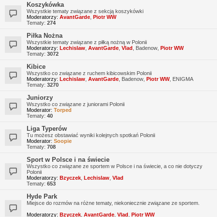
Koszykówka
Wszystkie tematy związane z sekcją koszykówki
Moderatorzy:
AvantGarde
,
Piotr WW
Tematy:
274
Piłka Nożna
Wszystkie tematy związane z piłką nożną w Polonii
Moderatorzy:
Lechislaw
,
AvantGarde
,
Vlad
,
Badenow
,
Piotr WW
Tematy:
3072
Kibice
Wszystko co związane z ruchem kibicowskim Polonii
Moderatorzy:
Lechislaw
,
AvantGarde
,
Badenow
,
Piotr WW
,
ENIGMA
Tematy:
3270
Juniorzy
Wszystko co związane z juniorami Polonii
Moderator:
Torped
Tematy:
40
Liga Typerów
Tu możesz obstawiać wyniki kolejnych spotkań Polonii
Moderator:
Soopie
Tematy:
708
Sport w Polsce i na świecie
Wszystko co związane ze sportem w Polsce i na świecie, a co nie dotyczy
Polonii
Moderatorzy:
Bzyczek
,
Lechislaw
,
Vlad
Tematy:
653
Hyde Park
Miejsce do rozmów na różne tematy, niekoniecznie związane ze sportem.
Moderatorzy:
Bzyczek
,
AvantGarde
,
Vlad
,
Piotr WW