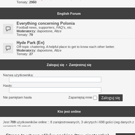
Tematy:
2960
English Forum
Everything concerning Polonia
Football news, supporters, FAQ's, etc.
Moderatorzy:
dapoetone
,
Altze
Tematy:
79
Hyde Park (En)
Off-topic chattering. A helpful place to get to know each other better.
Moderatorzy:
dapoetone
,
Altze
Tematy:
27
Zaloguj się
•
Zarejestruj się
Nazwa użytkownika:
Hasło:
Nie pamiętam hasła
Zapamiętaj mnie
Kto jest online
Jest
709
użytkowników online :: 8 zarejestrowanych, 3 ukrytych i 698 gości (wg danych z
ostatnich 15 minut)