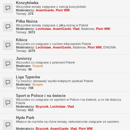
Koszykówka
Wszystkie tematy związane z sekcją koszykówki
Moderatorzy:
AvantGarde
,
Piotr WW
Tematy:
274
Piłka Nożna
Wszystkie tematy związane z piłką nożną w Polonii
Moderatorzy:
Lechislaw
,
AvantGarde
,
Vlad
,
Badenow
,
Piotr WW
Tematy:
3072
Kibice
Wszystko co związane z ruchem kibicowskim Polonii
Moderatorzy:
Lechislaw
,
AvantGarde
,
Badenow
,
Piotr WW
,
ENIGMA
Tematy:
3270
Juniorzy
Wszystko co związane z juniorami Polonii
Moderator:
Torped
Tematy:
40
Liga Typerów
Tu możesz obstawiać wyniki kolejnych spotkań Polonii
Moderator:
Soopie
Tematy:
708
Sport w Polsce i na świecie
Wszystko co związane ze sportem w Polsce i na świecie, a co nie dotyczy
Polonii
Moderatorzy:
Bzyczek
,
Lechislaw
,
Vlad
Tematy:
653
Hyde Park
Miejsce do rozmów na różne tematy, niekoniecznie związane ze sportem.
Moderatorzy:
Bzyczek
,
AvantGarde
,
Vlad
,
Piotr WW