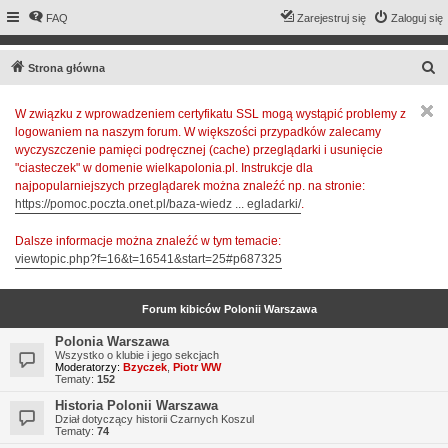
FAQ
Zarejestruj się
Zaloguj się
S
Strona główna
z
W związku z wprowadzeniem certyfikatu SSL mogą wystąpić problemy z
u
logowaniem na naszym forum. W większości przypadków zalecamy
k
wyczyszczenie pamięci podręcznej (cache) przeglądarki i usunięcie
a
"ciasteczek" w domenie wielkapolonia.pl. Instrukcje dla
najpopularniejszych przeglądarek można znaleźć np. na stronie:
j
https://pomoc.poczta.onet.pl/baza-wiedz ... egladarki/
.
Dalsze informacje można znaleźć w tym temacie:
viewtopic.php?f=16&t=16541&start=25#p687325
Forum kibiców Polonii Warszawa
Polonia Warszawa
Wszystko o klubie i jego sekcjach
Moderatorzy:
Bzyczek
,
Piotr WW
Tematy:
152
Historia Polonii Warszawa
Dział dotyczący historii Czarnych Koszul
Tematy:
74