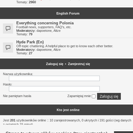
Tematy:
2960
English Forum
Everything concerning Polonia
Football news, supporters, FAQ's, etc.
Moderatorzy:
dapoetone
,
Altze
Tematy:
79
Hyde Park (En)
Off-topic chattering. A helpful place to get to know each other better.
Moderatorzy:
dapoetone
,
Altze
Tematy:
27
Zaloguj się
•
Zarejestruj się
Nazwa użytkownika:
Hasło:
Nie pamiętam hasła
Zapamiętaj mnie
Kto jest online
Jest
201
użytkowników online :: 10 zarejestrowanych, 0 ukrytych i 191 gości (wg danych
z ostatnich 15 minut)