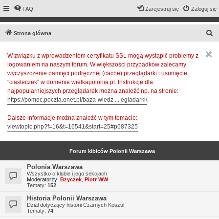
FAQ
Zarejestruj się
Zaloguj się
S
Strona główna
z
W związku z wprowadzeniem certyfikatu SSL mogą wystąpić problemy z
u
logowaniem na naszym forum. W większości przypadków zalecamy
k
wyczyszczenie pamięci podręcznej (cache) przeglądarki i usunięcie
a
"ciasteczek" w domenie wielkapolonia.pl. Instrukcje dla
najpopularniejszych przeglądarek można znaleźć np. na stronie:
j
https://pomoc.poczta.onet.pl/baza-wiedz ... egladarki/
.
Dalsze informacje można znaleźć w tym temacie:
viewtopic.php?f=16&t=16541&start=25#p687325
Forum kibiców Polonii Warszawa
Polonia Warszawa
Wszystko o klubie i jego sekcjach
Moderatorzy:
Bzyczek
,
Piotr WW
Tematy:
152
Historia Polonii Warszawa
Dział dotyczący historii Czarnych Koszul
Tematy:
74