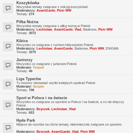
Koszykówka
Wszystkie tematy związane z sekcją koszykówki
Moderatorzy:
AvantGarde
,
Piotr WW
Tematy:
274
Piłka Nożna
Wszystkie tematy związane z piłką nożną w Polonii
Moderatorzy:
Lechislaw
,
AvantGarde
,
Vlad
,
Badenow
,
Piotr WW
Tematy:
3072
Kibice
Wszystko co związane z ruchem kibicowskim Polonii
Moderatorzy:
Lechislaw
,
AvantGarde
,
Badenow
,
Piotr WW
,
ENIGMA
Tematy:
3270
Juniorzy
Wszystko co związane z juniorami Polonii
Moderator:
Torped
Tematy:
40
Liga Typerów
Tu możesz obstawiać wyniki kolejnych spotkań Polonii
Moderator:
Soopie
Tematy:
708
Sport w Polsce i na świecie
Wszystko co związane ze sportem w Polsce i na świecie, a co nie dotyczy
Polonii
Moderatorzy:
Bzyczek
,
Lechislaw
,
Vlad
Tematy:
653
Hyde Park
Miejsce do rozmów na różne tematy, niekoniecznie związane ze sportem.
Moderatorzy:
Bzyczek
,
AvantGarde
,
Vlad
,
Piotr WW