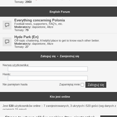
Tematy:
2960
English Forum
Everything concerning Polonia
Football news, supporters, FAQ's, etc.
Moderatorzy:
dapoetone
,
Altze
Tematy:
79
Hyde Park (En)
Off-topic chattering. A helpful place to get to know each other better.
Moderatorzy:
dapoetone
,
Altze
Tematy:
27
Zaloguj się
•
Zarejestruj się
Nazwa użytkownika:
Hasło:
Nie pamiętam hasła
Zapamiętaj mnie
Kto jest online
Jest
530
użytkowników online :: 7 zarejestrowanych, 3 ukrytych i 520 gości (wg danych z
ostatnich 15 minut)