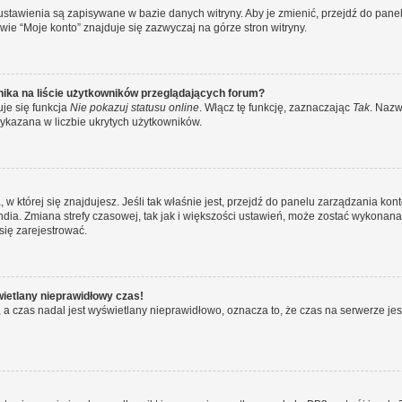
 ustawienia są zapisywane w bazie danych witryny. Aby je zmienić, przejdź do p
ie “Moje konto” znajduje się zazwyczaj na górze stron witryny.
ika na liście użytkowników przeglądających forum?
je się funkcja
Nie pokazuj statusu online
. Włącz tę funkcję, zaznaczając
Tak
. Nazw
wykazana w liczbie ukrytych użytkowników.
ta, w której się znajdujesz. Jeśli tak właśnie jest, przejdź do panelu zarządzania k
dia. Zmiana strefy czasowej, tak jak i większości ustawień, może zostać wykonana 
się zarejestrować.
wietlany nieprawidłowy czas!
a czas nadal jest wyświetlany nieprawidłowo, oznacza to, że czas na serwerze jes