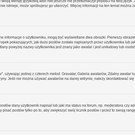
 twoją wersję językową albo nikt jeszcze nie przetłumaczył phpBB3 na twój język. 
a nie istnieje, może spróbujesz go utworzyć. Więcej informacji na ten temat można 
ane informacje o użytkowniku, mogą być wyświetlane dwa obrazki. Pierwszy obrazek
pek pokazujących, jak dużo postów zostało napisanych przez użytkownika lub jaki j
lany powyżej nazwy użytkownika jest znany jako awatar i jest unikatowy lub osobi
ar”, używając jednej z czterech metod: Gravatar, Galeria awatarów, Zdalny awatar 
ryny. Jeśli nie można używać awatarów na danej witrynie, należy skontaktować się 
stów dany użytkownik napisał lub jaki ma status na forum, np. moderatora czy a
y pisać postów tylko po to, aby zwiększyć swój licznik postów i przez to swoją rangę