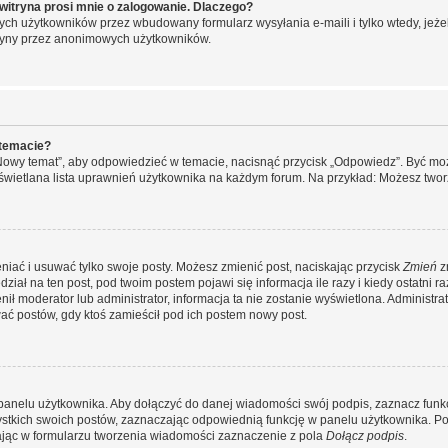
witryna prosi mnie o zalogowanie. Dlaczego?
ch użytkowników przez wbudowany formularz wysyłania e-maili i tylko wtedy, jeżeli
ryny przez anonimowych użytkowników.
 temacie?
„Nowy temat”, aby odpowiedzieć w temacie, nacisnąć przycisk „Odpowiedz”. Być mo
wyświetlana lista uprawnień użytkownika na każdym forum. Na przykład: Możesz two
niać i usuwać tylko swoje posty. Możesz zmienić post, naciskając przycisk
Zmień
z
iał na ten post, pod twoim postem pojawi się informacja ile razy i kiedy ostatni raz
ienił moderator lub administrator, informacja ta nie zostanie wyświetlona. Administr
ać postów, gdy ktoś zamieścił pod ich postem nowy post.
panelu użytkownika. Aby dołączyć do danej wiadomości swój podpis, zaznacz funk
kich swoich postów, zaznaczając odpowiednią funkcję w panelu użytkownika. Po u
ąc w formularzu tworzenia wiadomości zaznaczenie z pola
Dołącz podpis
.