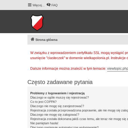
Więcej…
FAQ
Strona główna
W związku z wprowadzeniem certyfikatu SSL mogą wystąpić pr
usunięcie "ciasteczek" w domenie wielkapolonia.pl. Instrukcje
Dalsze informacje można znaleźć w tym temacie:
viewtopic.p
Często zadawane pytania
Problemy z logowaniem i rejestracją
Dlaczego w ogóle muszę się rejestrować?
Co to jest COPPA?
Dlaczego nie mogę się zarejestrować?
Rejestracja została przeprowadzona poprawnie, ale nie mogę się zal
Dlaczego nie mogę się zalogować?
Rejestracja została dokonana jakiś czas temu, ale teraz nie mogę się
Nie pamiętam hasła!
Dlaczego następuje automatyczne wylogowanie?