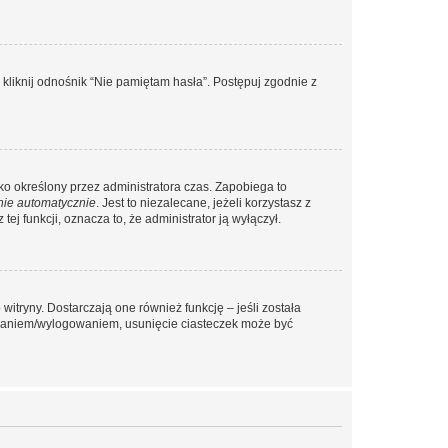
liknij odnośnik “Nie pamiętam hasła”. Postępuj zgodnie z
ylko określony przez administratora czas. Zapobiega to
nie automatycznie
. Jest to niezalecane, jeżeli korzystasz z
ej funkcji, oznacza to, że administrator ją wyłączył.
itryny. Dostarczają one również funkcję – jeśli została
gowaniem/wylogowaniem, usunięcie ciasteczek może być