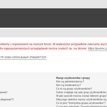
oblemy z logowaniem na naszym forum. W większości przypadków zalecamy wyczys
 dla najpopularniejszych przeglądarek można znaleźć np. na stronie:
https://pomoc.p
hp?f=16&t=16541&start=25#p687325
Rangi użytkownika i grupy
Kim są administratorzy?
Kim są moderatorzy?
Co to są grupy użytkowników?
ogować!
Gdzie znajduje się spis grup użytkowników
W jaki sposób można zostać liderem grupy
 zalogować?!
Dlaczego niektóre nazwy użytkowników są 
Co to jest “Domyślna grupa użytkownika”?
Czym jest odnośnik “Zespół administracyjn