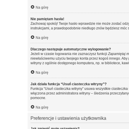
Na górę
Nie pamiętam hasła!
Zachowaj spokój! Twoje hasło wprawdzie nie może zostać odzys
instrukcjami, a prawdopodobnie niedługo znów będziesz móc 
Na górę
Dlaczego następuje automatyczne wylogowanie?
Jeżeli w czasie logowania nie zaznaczysz funkcji
Zapamiętaj m
niewłaściwemu użyciu twojego konta przez kogoś innego. Ab
witryny z ogólnie dostępnego komputera, np. w bibliotece, kawiar
Na górę
Jak działa funkcja “Usuń ciasteczka witryny”?
Funkcja “Usuń ciasteczka witryny” usuwa wszystkie ciasteczka 
włączona przez administratora witryny – śledzenia przeczytan
pomocne.
Na górę
Preferencje i ustawienia użytkownika
Jak zmienić moje ustawienia?