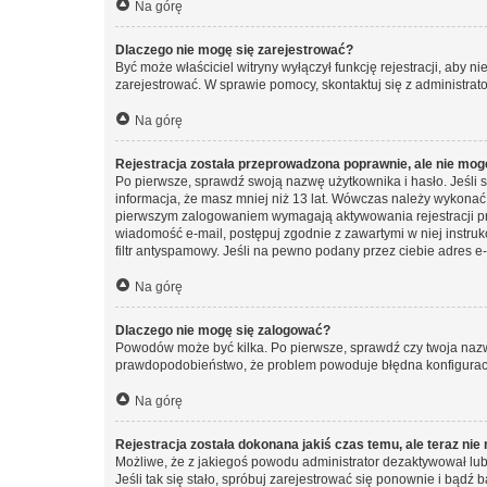
Na górę
Dlaczego nie mogę się zarejestrować?
Być może właściciel witryny wyłączył funkcję rejestracji, aby n
zarejestrować. W sprawie pomocy, skontaktuj się z administrato
Na górę
Rejestracja została przeprowadzona poprawnie, ale nie mog
Po pierwsze, sprawdź swoją nazwę użytkownika i hasło. Jeśli 
informacja, że masz mniej niż 13 lat. Wówczas należy wykonać i
pierwszym zalogowaniem wymagają aktywowania rejestracji przez
wiadomość e-mail, postępuj zgodnie z zawartymi w niej instru
filtr antyspamowy. Jeśli na pewno podany przez ciebie adres e-
Na górę
Dlaczego nie mogę się zalogować?
Powodów może być kilka. Po pierwsze, sprawdź czy twoja nazwa u
prawdopodobieństwo, że problem powoduje błędna konfiguracja w
Na górę
Rejestracja została dokonana jakiś czas temu, ale teraz ni
Możliwe, że z jakiegoś powodu administrator dezaktywował lub u
Jeśli tak się stało, spróbuj zarejestrować się ponownie i bą