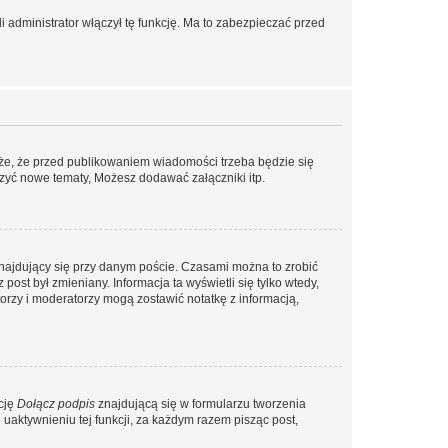
 administrator włączył tę funkcję. Ma to zabezpieczać przed
że, że przed publikowaniem wiadomości trzeba będzie się
rzyć nowe tematy, Możesz dodawać załączniki itp.
najdujący się przy danym poście. Czasami można to zrobić
 post był zmieniany. Informacja ta wyświetli się tylko wtedy,
atorzy i moderatorzy mogą zostawić notatkę z informacją,
cję
Dołącz podpis
znajdującą się w formularzu tworzenia
aktywnieniu tej funkcji, za każdym razem pisząc post,