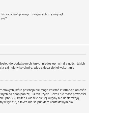
 lub zagadnień prawnych związanych z tą witryną?
tryny?
 dostęp do dodatkowych funkcji niedostępnych dla gości, takich
a zajmuje tylko chwilę, więc zaleca się jej wykonanie.
ernetowych, które potencjalnie mogą zbierać informacje od osób
tnych od osób poniżej 13 roku życia. Jeżeli nie masz pewności
e. phpBB Limited i właściciele tej witryny nie dostarczają
ą witryną?”, a także nie są punktem kontaktowym dla