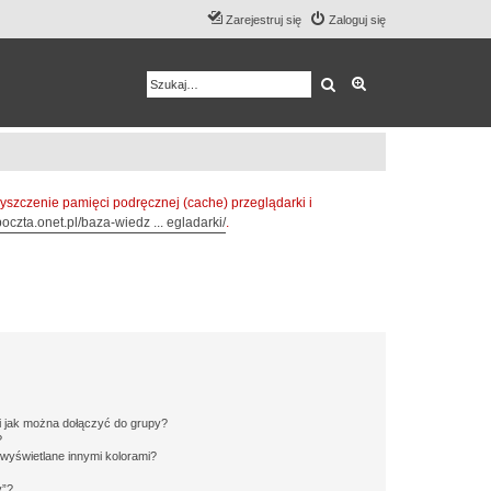
Zarejestruj się
Zaloguj się
Szukaj
Wyszukiwanie z
zczenie pamięci podręcznej (cache) przeglądarki i
oczta.onet.pl/baza-wiedz ... egladarki/
.
 i jak można dołączyć do grupy?
?
wyświetlane innymi kolorami?
y”?