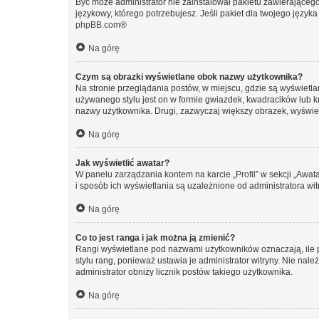
Być może administrator nie zainstalował pakietu zawierającego
językowy, którego potrzebujesz. Jeśli pakiet dla twojego język
phpBB.com
®
Na górę
Czym są obrazki wyświetlane obok nazwy użytkownika?
Na stronie przeglądania postów, w miejscu, gdzie są wyświetl
używanego stylu jest on w formie gwiazdek, kwadracików lub kro
nazwy użytkownika. Drugi, zazwyczaj większy obrazek, wyświet
Na górę
Jak wyświetlić awatar?
W panelu zarządzania kontem na karcie „Profil” w sekcji „Awat
i sposób ich wyświetlania są uzależnione od administratora wit
Na górę
Co to jest ranga i jak można ją zmienić?
Rangi wyświetlane pod nazwami użytkowników oznaczają, ile po
stylu rang, ponieważ ustawia je administrator witryny. Nie należ
administrator obniży licznik postów takiego użytkownika.
Na górę