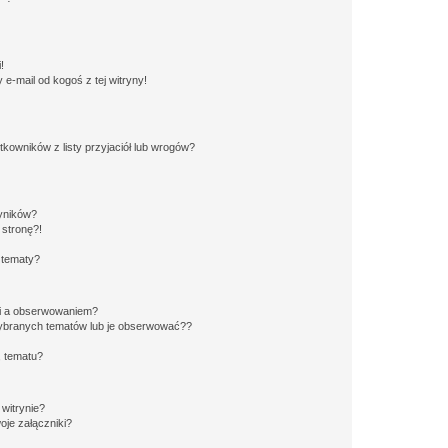
!
e-mail od kogoś z tej witryny!
owników z listy przyjaciół lub wrogów?
yników?
stronę?!
 tematy?
ki a obserwowaniem?
ybranych tematów lub je obserwować??
, tematu?
 witrynie?
je załączniki?