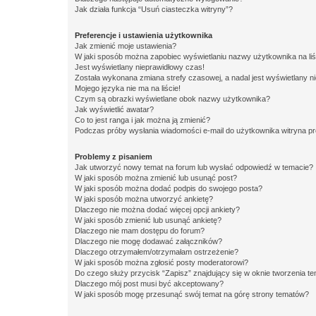
Jak działa funkcja “Usuń ciasteczka witryny”?
Preferencje i ustawienia użytkownika
Jak zmienić moje ustawienia?
W jaki sposób można zapobiec wyświetlaniu nazwy użytkownika na li
Jest wyświetlany nieprawidłowy czas!
Została wykonana zmiana strefy czasowej, a nadal jest wyświetlany n
Mojego języka nie ma na liście!
Czym są obrazki wyświetlane obok nazwy użytkownika?
Jak wyświetlić awatar?
Co to jest ranga i jak można ją zmienić?
Podczas próby wysłania wiadomości e-mail do użytkownika witryna pr
Problemy z pisaniem
Jak utworzyć nowy temat na forum lub wysłać odpowiedź w temacie?
W jaki sposób można zmienić lub usunąć post?
W jaki sposób można dodać podpis do swojego posta?
W jaki sposób można utworzyć ankietę?
Dlaczego nie można dodać więcej opcji ankiety?
W jaki sposób zmienić lub usunąć ankietę?
Dlaczego nie mam dostępu do forum?
Dlaczego nie mogę dodawać załączników?
Dlaczego otrzymałem/otrzymałam ostrzeżenie?
W jaki sposób można zgłosić posty moderatorowi?
Do czego służy przycisk “Zapisz” znajdujący się w oknie tworzenia t
Dlaczego mój post musi być akceptowany?
W jaki sposób mogę przesunąć swój temat na górę strony tematów?