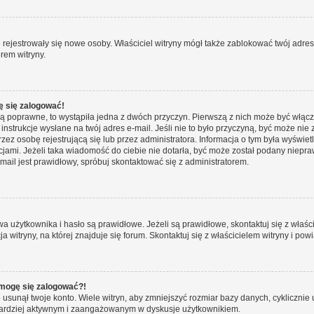
ie rejestrowały się nowe osoby. Właściciel witryny mógł także zablokować twój adre
rem witryny.
ę się zalogować!
są poprawne, to wystąpiła jedna z dwóch przyczyn. Pierwszą z nich może być włącz
nstrukcje wysłane na twój adres e-mail. Jeśli nie to było przyczyną, być może nie 
 osobę rejestrującą się lub przez administratora. Informacja o tym była wyświetlo
kcjami. Jeżeli taka wiadomość do ciebie nie dotarła, być może został podany niep
mail jest prawidłowy, spróbuj skontaktować się z administratorem.
żytkownika i hasło są prawidłowe. Jeżeli są prawidłowe, skontaktuj się z właścici
itryny, na której znajduje się forum. Skontaktuj się z właścicielem witryny i po
e mogę się zalogować?!
sunął twoje konto. Wiele witryn, aby zmniejszyć rozmiar bazy danych, cyklicznie u
dź bardziej aktywnym i zaangażowanym w dyskusje użytkownikiem.