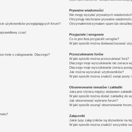
Prywatne wiadomości
Nie mogę wysyłać prywatnych wiadomości!
Otrzymuję niechciane prywatne wiadomości
ście użytkowników przeglądających forum?
Otrzymałem/otrzymałam spam lub obraźliwy 
ieprawidłowy czas!
Przyjaciele i wrogowie
Co to jest lista przyjaciół i wrogów?
W jaki sposób można dodawać/usuwać użytk
Przeszukiwanie forów
osi mnie o zalogowanie. Dlaczego?
W jaki sposób można przeszukiwać fora?
Dlaczego moje wyszukiwanie nie zwraca w
Dlaczego moje wyszukiwanie zwraca pustą 
Jak można wyszukać użytkowników?
W jaki sposób można znaleźć swoje posty i
Obserwowanie tematów i zakładki
Jaka jest różnica między dodaniem zakład
W jaki sposób można dodać zakładkę do w
Jak obserwować wybrane forum?
W jaki sposób usunąć obserwowanie forum
ematu?
Załączniki
Jakie typy załączników są dozwolone na tej
W jaki sposób można znaleźć wszystkie swo