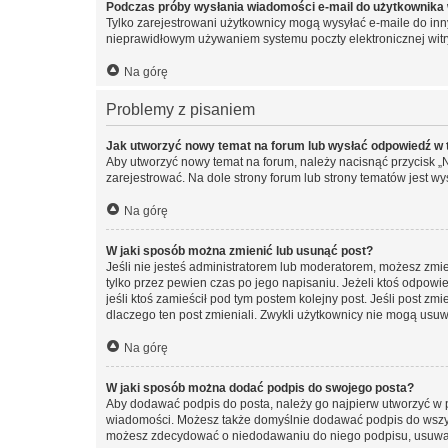
Podczas próby wysłania wiadomości e-mail do użytkownika 
Tylko zarejestrowani użytkownicy mogą wysyłać e-maile do inny
nieprawidłowym używaniem systemu poczty elektronicznej wit
Na górę
Problemy z pisaniem
Jak utworzyć nowy temat na forum lub wysłać odpowiedź w
Aby utworzyć nowy temat na forum, należy nacisnąć przycisk 
zarejestrować. Na dole strony forum lub strony tematów jest 
Na górę
W jaki sposób można zmienić lub usunąć post?
Jeśli nie jesteś administratorem lub moderatorem, możesz zmie
tylko przez pewien czas po jego napisaniu. Jeżeli ktoś odpowiedz
jeśli ktoś zamieścił pod tym postem kolejny post. Jeśli post zm
dlaczego ten post zmieniali. Zwykli użytkownicy nie mogą usuw
Na górę
W jaki sposób można dodać podpis do swojego posta?
Aby dodawać podpis do posta, należy go najpierw utworzyć w 
wiadomości. Możesz także domyślnie dodawać podpis do wszyst
możesz zdecydować o niedodawaniu do niego podpisu, usuwaj