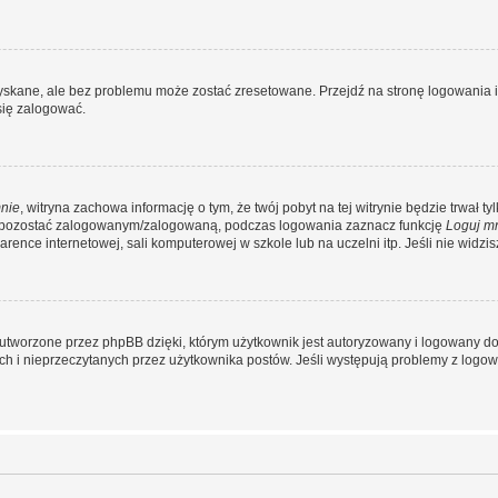
kane, ale bez problemu może zostać zresetowane. Przejdź na stronę logowania i k
się zalogować.
nie
, witryna zachowa informację o tym, że twój pobyt na tej witrynie będzie trwał t
y pozostać zalogowanym/zalogowaną, podczas logowania zaznacz funkcję
Loguj m
ence internetowej, sali komputerowej w szkole lub na uczelni itp. Jeśli nie widzisz t
utworzone przez phpBB dzięki, którym użytkownik jest autoryzowany i logowany do w
ych i nieprzeczytanych przez użytkownika postów. Jeśli występują problemy z lo