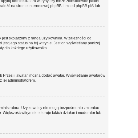
Zapytaj administratora witryny czy może zainstalować pakiet
znaleźć na stronie internetowej phpBB Limited
phpBB.pl
® lub
 jest skojarzony z rangą użytkownika. W zależności od
est jego status na tej witrynie. Jest on wyświetlany poniżej
sty dla każdego użytkownika.
lub Prześlij awatar, można dodać awatar. Wyświetlanie awatarów
z jej administratorem.
dministratora. Użytkownicy nie mogą bezpośrednio zmieniać
. Większość witryn nie toleruje takich działań i moderator lub