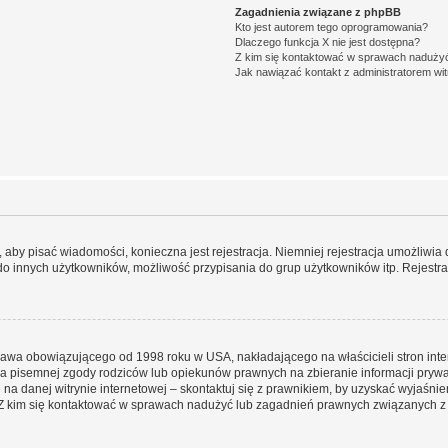
Zagadnienia związane z phpBB
Kto jest autorem tego oprogramowania?
Dlaczego funkcja X nie jest dostępna?
Z kim się kontaktować w sprawach nadużyć
Jak nawiązać kontakt z administratorem wi
y, aby pisać wiadomości, konieczna jest rejestracja. Niemniej rejestracja umożliwia
do innych użytkowników, możliwość przypisania do grup użytkowników itp. Rejestracj
prawa obowiązującego od 1998 roku w USA, nakładającego na właścicieli stron int
ia pisemnej zgody rodziców lub opiekunów prawnych na zbieranie informacji prywa
na danej witrynie internetowej – skontaktuj się z prawnikiem, by uzyskać wyjaśnieni
 kim się kontaktować w sprawach nadużyć lub zagadnień prawnych związanych z t