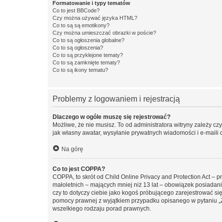
Formatowanie i typy tematów
Co to jest BBCode?
Czy można używać języka HTML?
Co to są są emotikony?
Czy można umieszczać obrazki w poście?
Co to są ogłoszenia globalne?
Co to są ogłoszenia?
Co to są przyklejone tematy?
Co to są zamknięte tematy?
Co to są ikony tematu?
Problemy z logowaniem i rejestracją
Dlaczego w ogóle muszę się rejestrować?
Możliwe, że nie musisz. To od administratora witryny zależy cz
jak własny awatar, wysyłanie prywatnych wiadomości i e-maili 
Na górę
Co to jest COPPA?
COPPA, to skrót od Child Online Privacy and Protection Act – 
małoletnich – mających mniej niż 13 lat – obowiązek posiadan
czy to dotyczy ciebie jako kogoś próbującego zarejestrować się 
pomocy prawnej z wyjątkiem przypadku opisanego w pytaniu „Z
wszelkiego rodzaju porad prawnych.