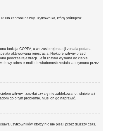
s IP lub zabronił nazwy użytkownika, którą próbujesz
ona funkcja COPPA, a w czasie rejestracji została podana
została aktywowana rejestracja. Niektóre witryny przed
na podczas rejestracji. Jeśli została wysłana do ciebie
rawidłowy adres e-mail lub wiadomość została zatrzymana przez
elem witryny i zapytaj czy cię nie zablokowano. Istnieje też
wiadom go o tym problemie. Musi on go naprawić.
suwa użytkowników, którzy nic nie pisali przez dłuższy czas.