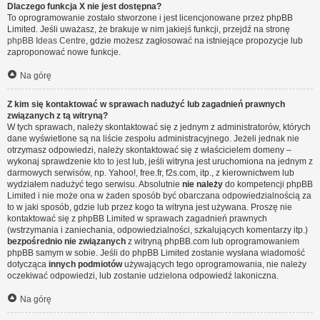
Dlaczego funkcja X nie jest dostępna?
To oprogramowanie zostało stworzone i jest licencjonowane przez phpBB
Limited. Jeśli uważasz, że brakuje w nim jakiejś funkcji, przejdź na stronę
phpBB Ideas Centre
, gdzie możesz zagłosować na istniejące propozycje lub
zaproponować nowe funkcje.
Na górę
Z kim się kontaktować w sprawach nadużyć lub zagadnień prawnych
związanych z tą witryną?
W tych sprawach, należy skontaktować się z jednym z administratorów, których
dane wyświetlone są na liście zespołu administracyjnego. Jeżeli jednak nie
otrzymasz odpowiedzi, należy skontaktować się z właścicielem domeny –
wykonaj sprawdzenie
kto to jest
lub, jeśli witryna jest uruchomiona na jednym z
darmowych serwisów, np. Yahoo!, free.fr, f2s.com, itp., z kierownictwem lub
wydziałem nadużyć tego serwisu. Absolutnie
nie należy
do kompetencji phpBB
Limited i nie może ona w żaden sposób być obarczana odpowiedzialnością za
to w jaki sposób, gdzie lub przez kogo ta witryna jest używana. Proszę nie
kontaktować się z phpBB Limited w sprawach zagadnień prawnych
(wstrzymania i zaniechania, odpowiedzialności, szkalujących komentarzy itp.)
bezpośrednio nie związanych
z witryną phpBB.com lub oprogramowaniem
phpBB samym w sobie. Jeśli do phpBB Limited zostanie wysłana wiadomość
dotycząca
innych podmiotów
używających tego oprogramowania, nie należy
oczekiwać odpowiedzi, lub zostanie udzielona odpowiedź lakoniczna.
Na górę