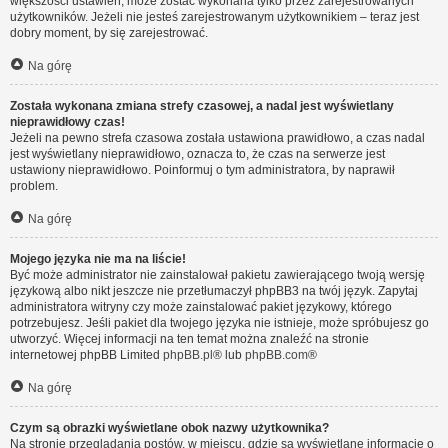
większości ustawień, może zostać wykonana tylko przez zarejestrowanych
użytkowników. Jeżeli nie jesteś zarejestrowanym użytkownikiem – teraz jest
dobry moment, by się zarejestrować.
Na górę
Została wykonana zmiana strefy czasowej, a nadal jest wyświetlany
nieprawidłowy czas!
Jeżeli na pewno strefa czasowa została ustawiona prawidłowo, a czas nadal
jest wyświetlany nieprawidłowo, oznacza to, że czas na serwerze jest
ustawiony nieprawidłowo. Poinformuj o tym administratora, by naprawił
problem.
Na górę
Mojego języka nie ma na liście!
Być może administrator nie zainstalował pakietu zawierającego twoją wersję
językową albo nikt jeszcze nie przetłumaczył phpBB3 na twój język. Zapytaj
administratora witryny czy może zainstalować pakiet językowy, którego
potrzebujesz. Jeśli pakiet dla twojego języka nie istnieje, może spróbujesz go
utworzyć. Więcej informacji na ten temat można znaleźć na stronie
internetowej phpBB Limited
phpBB.pl
® lub
phpBB.com
®
Na górę
Czym są obrazki wyświetlane obok nazwy użytkownika?
Na stronie przeglądania postów, w miejscu, gdzie są wyświetlane informacje o