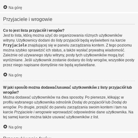
Na górę
Przyjaciele i wrogowie
Co to jest lista przyjaciół i wrogów?
Jest to lista, którą można użyć do organizowania różnych użytkowników
witryny. Użytkownicy dodani do listy przyjaciół będą wyświetleni na karcie
Przyjaciele
znajdującej się w panelu zarządzania kontem. Z tego poziomu
można szybko sprawdzić ich status, a także wysłać prywatną wiadomość.
Zależnie od używanego stylu witryny, posty tych użytkowników mogą być
wyróżniane. Jeśli użytkownik zostanie dodany do listy wrogów, wszystkie posty
przez niego napisane domyślnie nie będą wyświetlane.
Na górę
W jaki sposób można dodawać/usuwać użytkowników z listy przyjaciół lub
wrogów?
Można dodawać użytkowników na dwa sposoby. Po pierwsze, klikając w
profilu wybranego użytkownika odnośnik
Dodaj do przyjaciół
lub
Dodaj do
wrogów
. Po drugie, przejść do panelu zarządzania swoim kontem i tam na
karcie
Przyjaciele i wrogowie
wprowadzić odpowiednie dane użytkownika. Na
tej samej karcie można także usuwać użytkowników z list.
Na górę