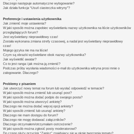
Dlaczego następuje automatyczne wylogowanie?
Jak działa funkcja “Usuń ciasteczka witryny”?
Preferencje i ustawienia użytkownika
Jak zmienić moje ustawienia?
W jaki sposób można zapobiec wyświetlaniu nazwy użytkownika na liście użytkowników
przeglądających forum?
Jest wyświetlany nieprawidłowy czas!
Została wykonana zmiana strefy czasowej, a nadal jest wyświetlany nieprawidłowy
czas!
Mojego języka nie ma na liście!
Czym są obrazki wyświetlane obok nazwy użytkownika?
Jak wyświetlić awatar?
Co to jest ranga i jak można ją zmienić?
Podczas próby wysłania wiadomości e-mail do użytkownika witryna prosi mnie o
zalogowanie. Dlaczego?
Problemy z pisaniem
Jak utworzyć nowy temat na forum lub wysłać odpowiedź w temacie?
W jaki sposób można zmienić lub usunąć post?
W jaki sposób można dodać podpis do swojego posta?
W jaki sposób można utworzyć ankietę?
Dlaczego nie można dodać więcej opcji ankiety?
W jaki sposób zmienić lub usunąć ankietę?
Dlaczego nie mam dostępu do forum?
Dlaczego nie mogę dodawać załączników?
Dlaczego otrzymałem/otrzymałam ostrzeżenie?
W jaki sposób można zgłosić posty moderatorowi?
Do czego służy przycisk “Zapisz” znajdujący się w oknie tworzenia tematu?