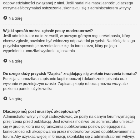
odpowiedzialności związanej z nimi. Jeśli nadal nie masz jasności, dlaczego
otrzymałeś/otrzymałaś ostrzeżenie, skontaktuj się z administratorem witryny.
Na górę
W jaki sposób można zgłosić posty moderatorowi?
Jeśli administrator na to zezwolił, w prawym górnym rogu treści posta, który
chcesz zgłosić, powinien być widoczny odpowiedni przycisk. Naciśnięcie tego
przycisku spowoduje przeniesienie cię do formularza, który po jego
wypełnieniu umożliwi wysłanie zgłoszenia.
Na górę
Do czego służy przycisk “Zapisz” znajdujący się w oknie tworzenia tematu?
Funkcja ta umożliwia zapisanie kopii roboczej i dokończenie pisania oraz
wysłanie w późniejszym czasie. Zapisaną kopię roboczą można wczytać z
poziomu panelu użytkownika.
Na górę
Dlaczego mój post musi być akceptowany?
Administrator witryny mógł zadecydować, że posty na danym forum wymagają
przejrzenia przed publikacją. Jest również możliwe, że administrator umieścił
cię w grupie, która ma ograniczenia publikowania postów polegające na
konieczności ich akceptowania przez moderatorów przed opublikowaniem na
forum. Aby uzyskać więcej informacji, skontaktuj się z administratorem witryny.