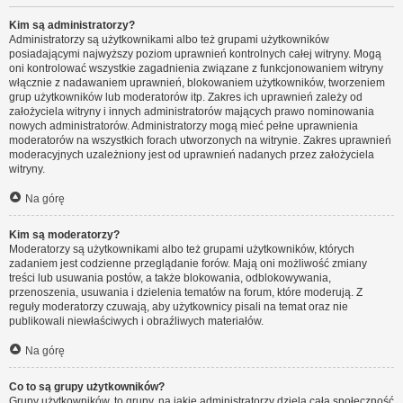
Kim są administratorzy?
Administratorzy są użytkownikami albo też grupami użytkowników
posiadającymi najwyższy poziom uprawnień kontrolnych całej witryny. Mogą
oni kontrolować wszystkie zagadnienia związane z funkcjonowaniem witryny
włącznie z nadawaniem uprawnień, blokowaniem użytkowników, tworzeniem
grup użytkowników lub moderatorów itp. Zakres ich uprawnień zależy od
założyciela witryny i innych administratorów mających prawo nominowania
nowych administratorów. Administratorzy mogą mieć pełne uprawnienia
moderatorów na wszystkich forach utworzonych na witrynie. Zakres uprawnień
moderacyjnych uzależniony jest od uprawnień nadanych przez założyciela
witryny.
Na górę
Kim są moderatorzy?
Moderatorzy są użytkownikami albo też grupami użytkowników, których
zadaniem jest codzienne przeglądanie forów. Mają oni możliwość zmiany
treści lub usuwania postów, a także blokowania, odblokowywania,
przenoszenia, usuwania i dzielenia tematów na forum, które moderują. Z
reguły moderatorzy czuwają, aby użytkownicy pisali na temat oraz nie
publikowali niewłaściwych i obraźliwych materiałów.
Na górę
Co to są grupy użytkowników?
Grupy użytkowników, to grupy, na jakie administratorzy dzielą całą społeczność