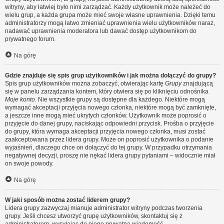
witryny, aby łatwiej było nimi zarządzać. Każdy użytkownik może należeć do
wielu grup, a każda grupa może mieć swoje własne uprawnienia. Dzięki temu
administratorzy mogą łatwo zmieniać uprawnienia wielu użytkowników naraz,
nadawać uprawnienia moderatora lub dawać dostęp użytkownikom do
prywatnego forum.
Na górę
Gdzie znajduje się spis grup użytkowników i jak można dołączyć do grupy?
Spis grup użytkowników można zobaczyć, otwierając kartę
Grupy
znajdującą
się w panelu zarządzania kontem, który otwiera się po kliknięciu odnośnika
Moje konto
. Nie wszystkie grupy są dostępne dla każdego. Niektóre mogą
wymagać akceptacji przyjęcia nowego członka, niektóre mogą być zamknięte,
a jeszcze inne mogą mieć ukrytych członków. Użytkownik może poprosić o
przyjęcie do danej grupy, naciskając odpowiedni przycisk. Prośba o przyjęcie
do grupy, która wymaga akceptacji przyjęcia nowego członka, musi zostać
zaakceptowana przez lidera grupy. Może on poprosić użytkownika o podanie
wyjaśnień, dlaczego chce on dołączyć do tej grupy. W przypadku otrzymania
negatywnej decyzji, proszę nie nękać lidera grupy pytaniami – widocznie miał
on swoje powody.
Na górę
W jaki sposób można zostać liderem grupy?
Lidera grupy zazwyczaj mianuje administrator witryny podczas tworzenia
grupy. Jeśli chcesz utworzyć grupę użytkowników, skontaktuj się z