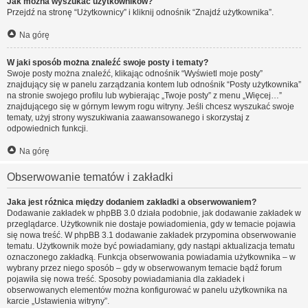
Jak można wyszukać użytkowników?
Przejdź na stronę “Użytkownicy” i kliknij odnośnik “Znajdź użytkownika”.
Na górę
W jaki sposób można znaleźć swoje posty i tematy?
Swoje posty można znaleźć, klikając odnośnik “Wyświetl moje posty”
znajdujący się w panelu zarządzania kontem lub odnośnik “Posty użytkownika”
na stronie swojego profilu lub wybierając „Twoje posty” z menu „Więcej…”
znajdującego się w górnym lewym rogu witryny. Jeśli chcesz wyszukać swoje
tematy, użyj strony wyszukiwania zaawansowanego i skorzystaj z
odpowiednich funkcji.
Na górę
Obserwowanie tematów i zakładki
Jaka jest różnica między dodaniem zakładki a obserwowaniem?
Dodawanie zakładek w phpBB 3.0 działa podobnie, jak dodawanie zakładek w
przeglądarce. Użytkownik nie dostaje powiadomienia, gdy w temacie pojawia
się nowa treść. W phpBB 3.1 dodawanie zakładek przypomina obserwowanie
tematu. Użytkownik może być powiadamiany, gdy nastąpi aktualizacja tematu
oznaczonego zakładką. Funkcja obserwowania powiadamia użytkownika – w
wybrany przez niego sposób – gdy w obserwowanym temacie bądź forum
pojawiła się nowa treść. Sposoby powiadamiania dla zakładek i
obserwowanych elementów można konfigurować w panelu użytkownika na
karcie „Ustawienia witryny”.