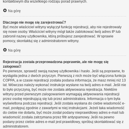
kontaktowym dla wszelkiego rodzaju porad prawnych.
Na górę
Dlaczego nie mogę się zarejestrować?
Być może właściciel witryny wyłączył funkcję rejestracji, aby nie rejestrowały
się nowe osoby. Właściciel witryny mógł także zablokować twój adres IP lub
zabronił nazwy użytkownika, którą próbujesz zarejestrować. W sprawie
pomocy, skontaktuj się z administratorem witryny.
Na górę
Rejestracja została przeprowadzona poprawnie, ale nie mogę się
zalogować!
Po pierwsze, sprawdź swoją nazwę użytkownika i hasło. Jeśli są poprawne, to
wystąpiła jedna z dwóch przyczyn. Pierwszą z nich może być włączona funkcja
COPPA, a w czasie rejestracji została podana informacja, że masz mniej niż 13
lat. Wówczas należy wykonać instrukcje wysłane na twój adres e-mail. Jeśli nie
to było przyczyną, być może nie została aktywowana rejestracja. Niektóre
witryny przed pierwszym zalogowaniem wymagają aktywowania rejestracji
przez osobę rejestrującą się lub przez administratora. Informacja o tym była
wyświetlona podczas rejestracji. Jeśli została wysłana do ciebie wiadomość e-
mail, postępuj zgodnie z zawartymi w niej instrukcjami. Jeżeli taka wiadomość
do ciebie nie dotarła, być może został podany nieprawidłowy adres e-mail lub
wiadomość została zatrzymana przez filtr antyspamowy. Jeśli na pewno
podany przez ciebie adres e-mail jest prawidłowy, spróbuj skontaktować się z
administratorem.