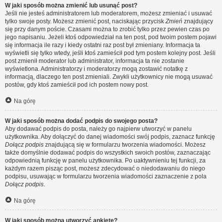
W jaki sposób można zmienić lub usunąć post?
Jeśli nie jesteś administratorem lub moderatorem, możesz zmieniać i usuwać
tylko swoje posty. Możesz zmienić post, naciskając przycisk
Zmień
znajdujący
się przy danym poście. Czasami można to zrobić tylko przez pewien czas po
jego napisaniu. Jeżeli ktoś odpowiedział na ten post, pod twoim postem pojawi
się informacja ile razy i kiedy ostatni raz post był zmieniany. Informacja ta
wyświetli się tylko wtedy, jeśli ktoś zamieścił pod tym postem kolejny post. Jeśli
post zmienił moderator lub administrator, informacja ta nie zostanie
wyświetlona. Administratorzy i moderatorzy mogą zostawić notatkę z
informacją, dlaczego ten post zmieniali. Zwykli użytkownicy nie mogą usuwać
postów, gdy ktoś zamieścił pod ich postem nowy post.
Na górę
W jaki sposób można dodać podpis do swojego posta?
Aby dodawać podpis do posta, należy go najpierw utworzyć w panelu
użytkownika. Aby dołączyć do danej wiadomości swój podpis, zaznacz funkcję
Dołącz podpis
znajdującą się w formularzu tworzenia wiadomości. Możesz
także domyślnie dodawać podpis do wszystkich swoich postów, zaznaczając
odpowiednią funkcję w panelu użytkownika. Po uaktywnieniu tej funkcji, za
każdym razem pisząc post, możesz zdecydować o niedodawaniu do niego
podpisu, usuwając w formularzu tworzenia wiadomości zaznaczenie z pola
Dołącz podpis
.
Na górę
W jaki sposób można utworzyć ankietę?