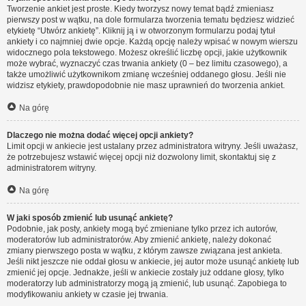
Tworzenie ankiet jest proste. Kiedy tworzysz nowy temat bądź zmieniasz
pierwszy post w wątku, na dole formularza tworzenia tematu będziesz widzieć
etykietę “Utwórz ankietę”. Kliknij ją i w otworzonym formularzu podaj tytuł
ankiety i co najmniej dwie opcje. Każdą opcję należy wpisać w nowym wierszu
widocznego pola tekstowego. Możesz określić liczbę opcji, jakie użytkownik
może wybrać, wyznaczyć czas trwania ankiety (0 – bez limitu czasowego), a
także umożliwić użytkownikom zmianę wcześniej oddanego głosu. Jeśli nie
widzisz etykiety, prawdopodobnie nie masz uprawnień do tworzenia ankiet.
Na górę
Dlaczego nie można dodać więcej opcji ankiety?
Limit opcji w ankiecie jest ustalany przez administratora witryny. Jeśli uważasz,
że potrzebujesz wstawić więcej opcji niż dozwolony limit, skontaktuj się z
administratorem witryny.
Na górę
W jaki sposób zmienić lub usunąć ankietę?
Podobnie, jak posty, ankiety mogą być zmieniane tylko przez ich autorów,
moderatorów lub administratorów. Aby zmienić ankietę, należy dokonać
zmiany pierwszego posta w wątku, z którym zawsze związana jest ankieta.
Jeśli nikt jeszcze nie oddał głosu w ankiecie, jej autor może usunąć ankietę lub
zmienić jej opcje. Jednakże, jeśli w ankiecie zostały już oddane głosy, tylko
moderatorzy lub administratorzy mogą ją zmienić, lub usunąć. Zapobiega to
modyfikowaniu ankiety w czasie jej trwania.