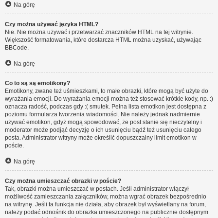
Na górę
Czy można używać języka HTML?
Nie. Nie można używać i przetwarzać znaczników HTML na tej witrynie.
Większość formatowania, które dostarcza HTML można uzyskać, używając
BBCode.
Na górę
Co to są są emotikony?
Emotikony, zwane też uśmieszkami, to małe obrazki, które mogą być użyte do
wyrażania emocji. Do wyrażania emocji można też stosować krótkie kody, np. :)
oznacza radość, podczas gdy :( smutek. Pełna lista emotikon jest dostępna z
poziomu formularza tworzenia wiadomości. Nie należy jednak nadmiernie
używać emotikon, gdyż mogą spowodować, że post stanie się nieczytelny i
moderator może podjąć decyzję o ich usunięciu bądź też usunięciu całego
posta. Administrator witryny może określić dopuszczalny limit emotikon w
poście.
Na górę
Czy można umieszczać obrazki w poście?
Tak, obrazki można umieszczać w postach. Jeśli administrator włączył
możliwość zamieszczania załączników, można wgrać obrazek bezpośrednio
na witrynę. Jeśli ta funkcja nie działa, aby obrazek był wyświetlany na forum,
należy podać odnośnik do obrazka umieszczonego na publicznie dostępnym