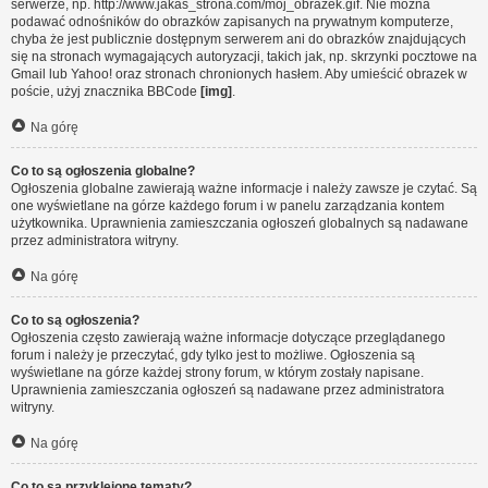
serwerze, np. http://www.jakas_strona.com/moj_obrazek.gif. Nie można
podawać odnośników do obrazków zapisanych na prywatnym komputerze,
chyba że jest publicznie dostępnym serwerem ani do obrazków znajdujących
się na stronach wymagających autoryzacji, takich jak, np. skrzynki pocztowe na
Gmail lub Yahoo! oraz stronach chronionych hasłem. Aby umieścić obrazek w
poście, użyj znacznika BBCode
[img]
.
Na górę
Co to są ogłoszenia globalne?
Ogłoszenia globalne zawierają ważne informacje i należy zawsze je czytać. Są
one wyświetlane na górze każdego forum i w panelu zarządzania kontem
użytkownika. Uprawnienia zamieszczania ogłoszeń globalnych są nadawane
przez administratora witryny.
Na górę
Co to są ogłoszenia?
Ogłoszenia często zawierają ważne informacje dotyczące przeglądanego
forum i należy je przeczytać, gdy tylko jest to możliwe. Ogłoszenia są
wyświetlane na górze każdej strony forum, w którym zostały napisane.
Uprawnienia zamieszczania ogłoszeń są nadawane przez administratora
witryny.
Na górę
Co to są przyklejone tematy?