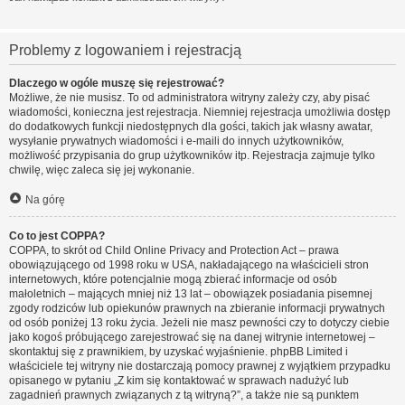
Problemy z logowaniem i rejestracją
Dlaczego w ogóle muszę się rejestrować?
Możliwe, że nie musisz. To od administratora witryny zależy czy, aby pisać
wiadomości, konieczna jest rejestracja. Niemniej rejestracja umożliwia dostęp
do dodatkowych funkcji niedostępnych dla gości, takich jak własny awatar,
wysyłanie prywatnych wiadomości i e-maili do innych użytkowników,
możliwość przypisania do grup użytkowników itp. Rejestracja zajmuje tylko
chwilę, więc zaleca się jej wykonanie.
Na górę
Co to jest COPPA?
COPPA, to skrót od Child Online Privacy and Protection Act – prawa
obowiązującego od 1998 roku w USA, nakładającego na właścicieli stron
internetowych, które potencjalnie mogą zbierać informacje od osób
małoletnich – mających mniej niż 13 lat – obowiązek posiadania pisemnej
zgody rodziców lub opiekunów prawnych na zbieranie informacji prywatnych
od osób poniżej 13 roku życia. Jeżeli nie masz pewności czy to dotyczy ciebie
jako kogoś próbującego zarejestrować się na danej witrynie internetowej –
skontaktuj się z prawnikiem, by uzyskać wyjaśnienie. phpBB Limited i
właściciele tej witryny nie dostarczają pomocy prawnej z wyjątkiem przypadku
opisanego w pytaniu „Z kim się kontaktować w sprawach nadużyć lub
zagadnień prawnych związanych z tą witryną?”, a także nie są punktem