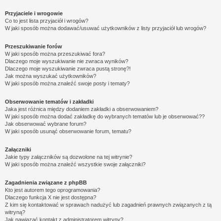
Przyjaciele i wrogowie
Co to jest lista przyjaciół i wrogów?
W jaki sposób można dodawać/usuwać użytkowników z listy przyjaciół lub wrogów?
Przeszukiwanie forów
W jaki sposób można przeszukiwać fora?
Dlaczego moje wyszukiwanie nie zwraca wyników?
Dlaczego moje wyszukiwanie zwraca pustą stronę?!
Jak można wyszukać użytkowników?
W jaki sposób można znaleźć swoje posty i tematy?
Obserwowanie tematów i zakładki
Jaka jest różnica między dodaniem zakładki a obserwowaniem?
W jaki sposób można dodać zakładkę do wybranych tematów lub je obserwować??
Jak obserwować wybrane forum?
W jaki sposób usunąć obserwowanie forum, tematu?
Załączniki
Jakie typy załączników są dozwolone na tej witrynie?
W jaki sposób można znaleźć wszystkie swoje załączniki?
Zagadnienia związane z phpBB
Kto jest autorem tego oprogramowania?
Dlaczego funkcja X nie jest dostępna?
Z kim się kontaktować w sprawach nadużyć lub zagadnień prawnych związanych z tą
witryną?
Jak nawiązać kontakt z administratorem witryny?