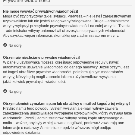
Prywatne wiadomości
Nie mogę wysyłać prywatnych wiadomości!
Mogą być trzy przyczyny takiej sytuacji. Pierwsza – nie jesteś zarejestrowanym
użytkownikiem lub nie jesteś zalogowany/zalogowana. Druga – administrator
witryny wyłączył przesyłanie prywatnych wiadomości na całej witrynie. Trzecia
– administrator witryny uniemożliwił ci przesyłanie prywatnych wiadomości.
Aby uzyskać więcej informacji, skontaktuj się z administratorem witryny.
Na górę
Otrzymuję niechciane prywatne wiadomości!
W panelu użytkownika możesz, określając odpowiednie reguły ustawić
automatyczne usuwanie wiadomości od danego nadawcy. Jeżeli otrzymujesz
od kogoś obraźliwe prywatne wiadomości, poinformuj o tym moderatorów
witryny, którzy będą mogli zabronić takiemu użytkownikowi wysyłania
jakichkolwiek prywatnych wiadomości.
Na górę
Otrzymałem/otrzymałam spam lub obraźliwy e-mail od kogoś z tej witryny!
Przykro nam z tego powodu. System wysyłania e-maili witryny zawiera
zabezpieczenia umożliwiające wytropienie użytkowników, którzy wysyłają takie
wiadomości. Prześlij administratorowi witryny pełną kopię otrzymanego e-
maila – ważne, aby były w niej zawarte nagłówki, ponieważ zawierają one
informacje o nadawcy. Administrator będzie wówczas mógł podjąć
odpowiednie działania.