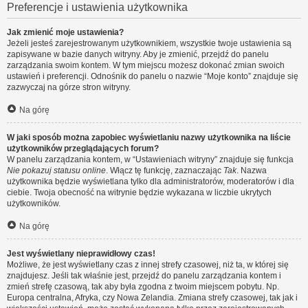
Preferencje i ustawienia użytkownika
Jak zmienić moje ustawienia?
Jeżeli jesteś zarejestrowanym użytkownikiem, wszystkie twoje ustawienia są
zapisywane w bazie danych witryny. Aby je zmienić, przejdź do panelu
zarządzania swoim kontem. W tym miejscu możesz dokonać zmian swoich
ustawień i preferencji. Odnośnik do panelu o nazwie “Moje konto” znajduje się
zazwyczaj na górze stron witryny.
Na górę
W jaki sposób można zapobiec wyświetlaniu nazwy użytkownika na liście
użytkowników przeglądających forum?
W panelu zarządzania kontem, w “Ustawieniach witryny” znajduje się funkcja
Nie pokazuj statusu online
. Włącz tę funkcję, zaznaczając
Tak
. Nazwa
użytkownika będzie wyświetlana tylko dla administratorów, moderatorów i dla
ciebie. Twoja obecność na witrynie będzie wykazana w liczbie ukrytych
użytkowników.
Na górę
Jest wyświetlany nieprawidłowy czas!
Możliwe, że jest wyświetlany czas z innej strefy czasowej, niż ta, w której się
znajdujesz. Jeśli tak właśnie jest, przejdź do panelu zarządzania kontem i
zmień strefę czasową, tak aby była zgodna z twoim miejscem pobytu. Np.
Europa centralna, Afryka, czy Nowa Zelandia. Zmiana strefy czasowej, tak jak i