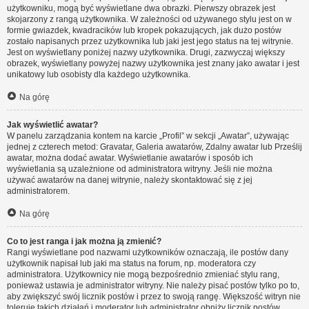
użytkowniku, mogą być wyświetlane dwa obrazki. Pierwszy obrazek jest
skojarzony z rangą użytkownika. W zależności od używanego stylu jest on w
formie gwiazdek, kwadracików lub kropek pokazujących, jak dużo postów
zostało napisanych przez użytkownika lub jaki jest jego status na tej witrynie.
Jest on wyświetlany poniżej nazwy użytkownika. Drugi, zazwyczaj większy
obrazek, wyświetlany powyżej nazwy użytkownika jest znany jako awatar i jest
unikatowy lub osobisty dla każdego użytkownika.
Na górę
Jak wyświetlić awatar?
W panelu zarządzania kontem na karcie „Profil” w sekcji „Awatar”, używając
jednej z czterech metod: Gravatar, Galeria awatarów, Zdalny awatar lub Prześlij
awatar, można dodać awatar. Wyświetlanie awatarów i sposób ich
wyświetlania są uzależnione od administratora witryny. Jeśli nie można
używać awatarów na danej witrynie, należy skontaktować się z jej
administratorem.
Na górę
Co to jest ranga i jak można ją zmienić?
Rangi wyświetlane pod nazwami użytkowników oznaczają, ile postów dany
użytkownik napisał lub jaki ma status na forum, np. moderatora czy
administratora. Użytkownicy nie mogą bezpośrednio zmieniać stylu rang,
ponieważ ustawia je administrator witryny. Nie należy pisać postów tylko po to,
aby zwiększyć swój licznik postów i przez to swoją rangę. Większość witryn nie
toleruje takich działań i moderator lub administrator obniży licznik postów