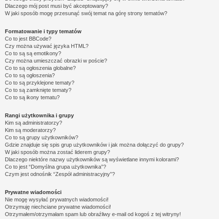
Dlaczego mój post musi być akceptowany?
W jaki sposób mogę przesunąć swój temat na górę strony tematów?
Formatowanie i typy tematów
Co to jest BBCode?
Czy można używać języka HTML?
Co to są są emotikony?
Czy można umieszczać obrazki w poście?
Co to są ogłoszenia globalne?
Co to są ogłoszenia?
Co to są przyklejone tematy?
Co to są zamknięte tematy?
Co to są ikony tematu?
Rangi użytkownika i grupy
Kim są administratorzy?
Kim są moderatorzy?
Co to są grupy użytkowników?
Gdzie znajduje się spis grup użytkowników i jak można dołączyć do grupy?
W jaki sposób można zostać liderem grupy?
Dlaczego niektóre nazwy użytkowników są wyświetlane innymi kolorami?
Co to jest “Domyślna grupa użytkownika”?
Czym jest odnośnik “Zespół administracyjny”?
Prywatne wiadomości
Nie mogę wysyłać prywatnych wiadomości!
Otrzymuję niechciane prywatne wiadomości!
Otrzymałem/otrzymałam spam lub obraźliwy e-mail od kogoś z tej witryny!