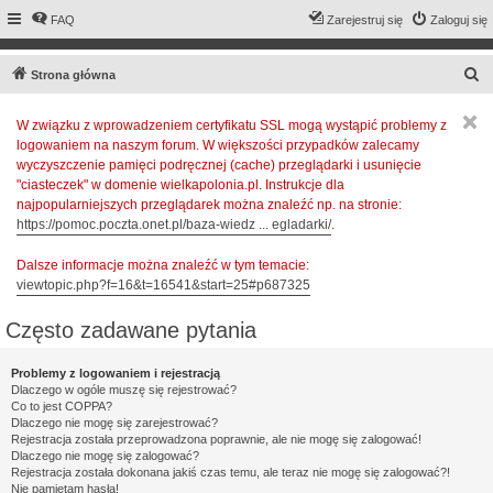
FAQ
Zarejestruj się
Zaloguj się
S
Strona główna
z
W związku z wprowadzeniem certyfikatu SSL mogą wystąpić problemy z
u
logowaniem na naszym forum. W większości przypadków zalecamy
k
wyczyszczenie pamięci podręcznej (cache) przeglądarki i usunięcie
a
"ciasteczek" w domenie wielkapolonia.pl. Instrukcje dla
najpopularniejszych przeglądarek można znaleźć np. na stronie:
j
https://pomoc.poczta.onet.pl/baza-wiedz ... egladarki/
.
Dalsze informacje można znaleźć w tym temacie:
viewtopic.php?f=16&t=16541&start=25#p687325
Często zadawane pytania
Problemy z logowaniem i rejestracją
Dlaczego w ogóle muszę się rejestrować?
Co to jest COPPA?
Dlaczego nie mogę się zarejestrować?
Rejestracja została przeprowadzona poprawnie, ale nie mogę się zalogować!
Dlaczego nie mogę się zalogować?
Rejestracja została dokonana jakiś czas temu, ale teraz nie mogę się zalogować?!
Nie pamiętam hasła!