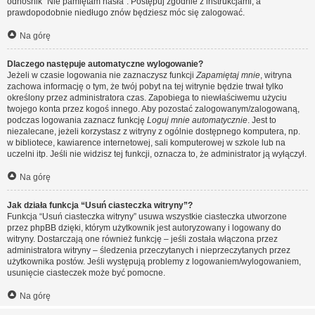
odnośnik “Nie pamiętam hasła”. Postępuj zgodnie z instrukcjami, a
prawdopodobnie niedługo znów będziesz móc się zalogować.
Na górę
Dlaczego następuje automatyczne wylogowanie?
Jeżeli w czasie logowania nie zaznaczysz funkcji
Zapamiętaj mnie
, witryna
zachowa informację o tym, że twój pobyt na tej witrynie będzie trwał tylko
określony przez administratora czas. Zapobiega to niewłaściwemu użyciu
twojego konta przez kogoś innego. Aby pozostać zalogowanym/zalogowaną,
podczas logowania zaznacz funkcję
Loguj mnie automatycznie
. Jest to
niezalecane, jeżeli korzystasz z witryny z ogólnie dostępnego komputera, np.
w bibliotece, kawiarence internetowej, sali komputerowej w szkole lub na
uczelni itp. Jeśli nie widzisz tej funkcji, oznacza to, że administrator ją wyłączył.
Na górę
Jak działa funkcja “Usuń ciasteczka witryny”?
Funkcja “Usuń ciasteczka witryny” usuwa wszystkie ciasteczka utworzone
przez phpBB dzięki, którym użytkownik jest autoryzowany i logowany do
witryny. Dostarczają one również funkcję – jeśli została włączona przez
administratora witryny – śledzenia przeczytanych i nieprzeczytanych przez
użytkownika postów. Jeśli występują problemy z logowaniem/wylogowaniem,
usunięcie ciasteczek może być pomocne.
Na górę