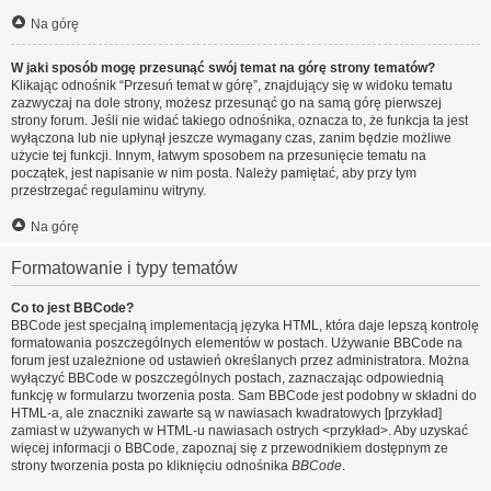
Na górę
W jaki sposób mogę przesunąć swój temat na górę strony tematów?
Klikając odnośnik “Przesuń temat w górę”, znajdujący się w widoku tematu
zazwyczaj na dole strony, możesz przesunąć go na samą górę pierwszej
strony forum. Jeśli nie widać takiego odnośnika, oznacza to, że funkcja ta jest
wyłączona lub nie upłynął jeszcze wymagany czas, zanim będzie możliwe
użycie tej funkcji. Innym, łatwym sposobem na przesunięcie tematu na
początek, jest napisanie w nim posta. Należy pamiętać, aby przy tym
przestrzegać regulaminu witryny.
Na górę
Formatowanie i typy tematów
Co to jest BBCode?
BBCode jest specjalną implementacją języka HTML, która daje lepszą kontrolę
formatowania poszczególnych elementów w postach. Używanie BBCode na
forum jest uzależnione od ustawień określanych przez administratora. Można
wyłączyć BBCode w poszczególnych postach, zaznaczając odpowiednią
funkcję w formularzu tworzenia posta. Sam BBCode jest podobny w składni do
HTML-a, ale znaczniki zawarte są w nawiasach kwadratowych [przykład]
zamiast w używanych w HTML-u nawiasach ostrych <przykład>. Aby uzyskać
więcej informacji o BBCode, zapoznaj się z przewodnikiem dostępnym ze
strony tworzenia posta po kliknięciu odnośnika
BBCode
.