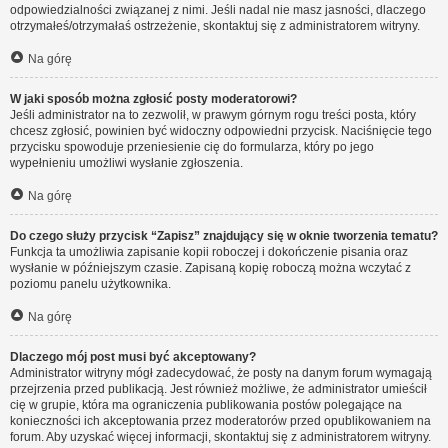
odpowiedzialności związanej z nimi. Jeśli nadal nie masz jasności, dlaczego
otrzymałeś/otrzymałaś ostrzeżenie, skontaktuj się z administratorem witryny.
Na górę
W jaki sposób można zgłosić posty moderatorowi?
Jeśli administrator na to zezwolił, w prawym górnym rogu treści posta, który
chcesz zgłosić, powinien być widoczny odpowiedni przycisk. Naciśnięcie tego
przycisku spowoduje przeniesienie cię do formularza, który po jego
wypełnieniu umożliwi wysłanie zgłoszenia.
Na górę
Do czego służy przycisk “Zapisz” znajdujący się w oknie tworzenia tematu?
Funkcja ta umożliwia zapisanie kopii roboczej i dokończenie pisania oraz
wysłanie w późniejszym czasie. Zapisaną kopię roboczą można wczytać z
poziomu panelu użytkownika.
Na górę
Dlaczego mój post musi być akceptowany?
Administrator witryny mógł zadecydować, że posty na danym forum wymagają
przejrzenia przed publikacją. Jest również możliwe, że administrator umieścił
cię w grupie, która ma ograniczenia publikowania postów polegające na
konieczności ich akceptowania przez moderatorów przed opublikowaniem na
forum. Aby uzyskać więcej informacji, skontaktuj się z administratorem witryny.