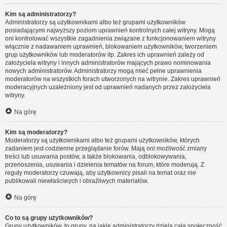
Kim są administratorzy?
Administratorzy są użytkownikami albo też grupami użytkowników
posiadającymi najwyższy poziom uprawnień kontrolnych całej witryny. Mogą
oni kontrolować wszystkie zagadnienia związane z funkcjonowaniem witryny
włącznie z nadawaniem uprawnień, blokowaniem użytkowników, tworzeniem
grup użytkowników lub moderatorów itp. Zakres ich uprawnień zależy od
założyciela witryny i innych administratorów mających prawo nominowania
nowych administratorów. Administratorzy mogą mieć pełne uprawnienia
moderatorów na wszystkich forach utworzonych na witrynie. Zakres uprawnień
moderacyjnych uzależniony jest od uprawnień nadanych przez założyciela
witryny.
Na górę
Kim są moderatorzy?
Moderatorzy są użytkownikami albo też grupami użytkowników, których
zadaniem jest codzienne przeglądanie forów. Mają oni możliwość zmiany
treści lub usuwania postów, a także blokowania, odblokowywania,
przenoszenia, usuwania i dzielenia tematów na forum, które moderują. Z
reguły moderatorzy czuwają, aby użytkownicy pisali na temat oraz nie
publikowali niewłaściwych i obraźliwych materiałów.
Na górę
Co to są grupy użytkowników?
Grupy użytkowników, to grupy, na jakie administratorzy dzielą całą społeczność