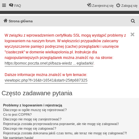
FAQ
Zarejestruj się
Zaloguj się
S
Strona główna
z
W związku z wprowadzeniem certyfikatu SSL mogą wystąpić problemy z
u
logowaniem na naszym forum. W większości przypadków zalecamy
k
wyczyszczenie pamięci podręcznej (cache) przeglądarki i usunięcie
a
"ciasteczek" w domenie wielkapolonia.pl. Instrukcje dla
najpopularniejszych przeglądarek można znaleźć np. na stronie:
j
https://pomoc.poczta.onet.pl/baza-wiedz ... egladarki/
.
Dalsze informacje można znaleźć w tym temacie:
viewtopic.php?f=16&t=16541&start=25#p687325
Często zadawane pytania
Problemy z logowaniem i rejestracją
Dlaczego w ogóle muszę się rejestrować?
Co to jest COPPA?
Dlaczego nie mogę się zarejestrować?
Rejestracja została przeprowadzona poprawnie, ale nie mogę się zalogować!
Dlaczego nie mogę się zalogować?
Rejestracja została dokonana jakiś czas temu, ale teraz nie mogę się zalogować?!
Nie pamiętam hasła!