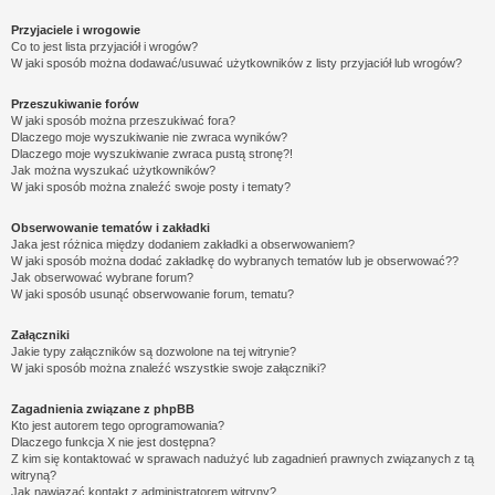
Przyjaciele i wrogowie
Co to jest lista przyjaciół i wrogów?
W jaki sposób można dodawać/usuwać użytkowników z listy przyjaciół lub wrogów?
Przeszukiwanie forów
W jaki sposób można przeszukiwać fora?
Dlaczego moje wyszukiwanie nie zwraca wyników?
Dlaczego moje wyszukiwanie zwraca pustą stronę?!
Jak można wyszukać użytkowników?
W jaki sposób można znaleźć swoje posty i tematy?
Obserwowanie tematów i zakładki
Jaka jest różnica między dodaniem zakładki a obserwowaniem?
W jaki sposób można dodać zakładkę do wybranych tematów lub je obserwować??
Jak obserwować wybrane forum?
W jaki sposób usunąć obserwowanie forum, tematu?
Załączniki
Jakie typy załączników są dozwolone na tej witrynie?
W jaki sposób można znaleźć wszystkie swoje załączniki?
Zagadnienia związane z phpBB
Kto jest autorem tego oprogramowania?
Dlaczego funkcja X nie jest dostępna?
Z kim się kontaktować w sprawach nadużyć lub zagadnień prawnych związanych z tą
witryną?
Jak nawiązać kontakt z administratorem witryny?