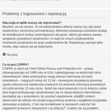
Problemy z logowaniem i rejestracją
Dlaczego w ogóle muszę się rejestrować?
Możliwe, że nie musisz. To od administratora witryny zależy czy, aby pisać
wiadomości, konieczna jest rejestracja. Niemniej rejestracja umożliwia dostęp
do dodatkowych funkcji niedostępnych dla gości, takich jak własny awatar,
wysyłanie prywatnych wiadomości i e-maili do innych użytkowników,
możliwość przypisania do grup użytkowników itp. Rejestracja zajmuje tylko
chwilę, więc zaleca się jej wykonanie.
Na górę
Co to jest COPPA?
COPPA, to skrót od Child Online Privacy and Protection Act – prawa
obowiązującego od 1998 roku w USA, nakładającego na właścicieli stron
internetowych, które potencjalnie mogą zbierać informacje od osób
małoletnich – mających mniej niż 13 lat – obowiązek posiadania pisemnej
zgody rodziców lub opiekunów prawnych na zbieranie informacji prywatnych
od osób poniżej 13 roku życia. Jeżeli nie masz pewności czy to dotyczy ciebie
jako kogoś próbującego zarejestrować się na danej witrynie internetowej –
skontaktuj się z prawnikiem, by uzyskać wyjaśnienie. phpBB Limited i
właściciele tej witryny nie dostarczają pomocy prawnej z wyjątkiem przypadku
opisanego w pytaniu „Z kim się kontaktować w sprawach nadużyć lub
zagadnień prawnych związanych z tą witryną?”, a także nie są punktem