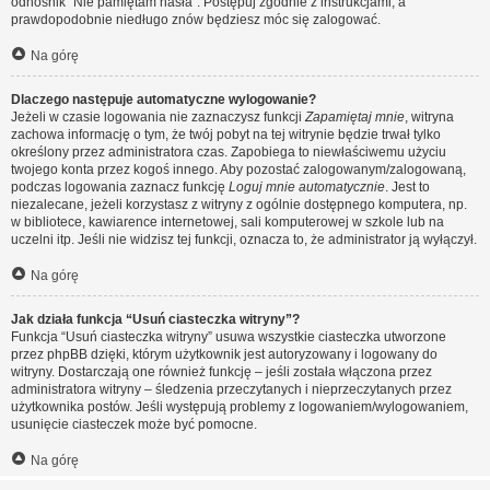
odnośnik “Nie pamiętam hasła”. Postępuj zgodnie z instrukcjami, a
prawdopodobnie niedługo znów będziesz móc się zalogować.
Na górę
Dlaczego następuje automatyczne wylogowanie?
Jeżeli w czasie logowania nie zaznaczysz funkcji
Zapamiętaj mnie
, witryna
zachowa informację o tym, że twój pobyt na tej witrynie będzie trwał tylko
określony przez administratora czas. Zapobiega to niewłaściwemu użyciu
twojego konta przez kogoś innego. Aby pozostać zalogowanym/zalogowaną,
podczas logowania zaznacz funkcję
Loguj mnie automatycznie
. Jest to
niezalecane, jeżeli korzystasz z witryny z ogólnie dostępnego komputera, np.
w bibliotece, kawiarence internetowej, sali komputerowej w szkole lub na
uczelni itp. Jeśli nie widzisz tej funkcji, oznacza to, że administrator ją wyłączył.
Na górę
Jak działa funkcja “Usuń ciasteczka witryny”?
Funkcja “Usuń ciasteczka witryny” usuwa wszystkie ciasteczka utworzone
przez phpBB dzięki, którym użytkownik jest autoryzowany i logowany do
witryny. Dostarczają one również funkcję – jeśli została włączona przez
administratora witryny – śledzenia przeczytanych i nieprzeczytanych przez
użytkownika postów. Jeśli występują problemy z logowaniem/wylogowaniem,
usunięcie ciasteczek może być pomocne.
Na górę