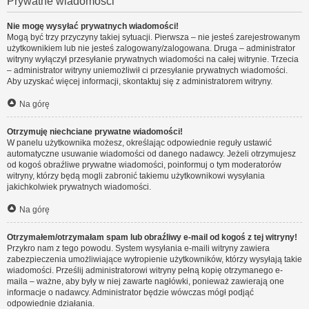
Prywatne wiadomości
Nie mogę wysyłać prywatnych wiadomości!
Mogą być trzy przyczyny takiej sytuacji. Pierwsza – nie jesteś zarejestrowanym
użytkownikiem lub nie jesteś zalogowany/zalogowana. Druga – administrator
witryny wyłączył przesyłanie prywatnych wiadomości na całej witrynie. Trzecia
– administrator witryny uniemożliwił ci przesyłanie prywatnych wiadomości.
Aby uzyskać więcej informacji, skontaktuj się z administratorem witryny.
Na górę
Otrzymuję niechciane prywatne wiadomości!
W panelu użytkownika możesz, określając odpowiednie reguły ustawić
automatyczne usuwanie wiadomości od danego nadawcy. Jeżeli otrzymujesz
od kogoś obraźliwe prywatne wiadomości, poinformuj o tym moderatorów
witryny, którzy będą mogli zabronić takiemu użytkownikowi wysyłania
jakichkolwiek prywatnych wiadomości.
Na górę
Otrzymałem/otrzymałam spam lub obraźliwy e-mail od kogoś z tej witryny!
Przykro nam z tego powodu. System wysyłania e-maili witryny zawiera
zabezpieczenia umożliwiające wytropienie użytkowników, którzy wysyłają takie
wiadomości. Prześlij administratorowi witryny pełną kopię otrzymanego e-
maila – ważne, aby były w niej zawarte nagłówki, ponieważ zawierają one
informacje o nadawcy. Administrator będzie wówczas mógł podjąć
odpowiednie działania.