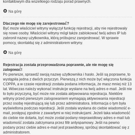
kontaktowym dla wszelkiego rodzaju porad prawnych.
Na górę
Dlaczego nie mogę się zarejestrować?
Być może właściciel witryny wyłączył funkcję rejestracji, aby nie rejestrowały
się nowe osoby. Właściciel witryny mógł także zablokować twój adres IP lub
zabronił nazwy użytkownika, którą próbujesz zarejestrować. W sprawie
pomocy, skontaktuj się z administratorem witryny.
Na górę
Rejestracja została przeprowadzona poprawnie, ale nie mogę się
zalogować!
Po pierwsze, sprawdź swoją nazwę użytkownika i hasło. Jeśli są poprawne, to
wystąpiła jedna z dwóch przyczyn. Pierwszą z nich może być włączona funkcja
COPPA, a w czasie rejestracji została podana informacja, że masz mniej niż 13
lat. Wówczas należy wykonać instrukcje wysłane na twój adres e-mail. Jeśli nie
to było przyczyną, być może nie została aktywowana rejestracja. Niektóre
witryny przed pierwszym zalogowaniem wymagają aktywowania rejestracji
przez osobę rejestrującą się lub przez administratora. Informacja o tym była
wyświetlona podczas rejestracji. Jeśli została wysłana do ciebie wiadomość e-
mail, postępuj zgodnie z zawartymi w niej instrukcjami. Jeżeli taka wiadomość
do ciebie nie dotarła, być może został podany nieprawidłowy adres e-mail lub
wiadomość została zatrzymana przez filtr antyspamowy. Jeśli na pewno
podany przez ciebie adres e-mail jest prawidłowy, spróbuj skontaktować się z
administratorem.