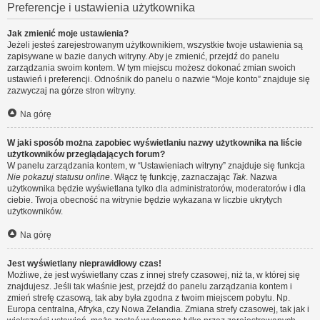
Preferencje i ustawienia użytkownika
Jak zmienić moje ustawienia?
Jeżeli jesteś zarejestrowanym użytkownikiem, wszystkie twoje ustawienia są
zapisywane w bazie danych witryny. Aby je zmienić, przejdź do panelu
zarządzania swoim kontem. W tym miejscu możesz dokonać zmian swoich
ustawień i preferencji. Odnośnik do panelu o nazwie “Moje konto” znajduje się
zazwyczaj na górze stron witryny.
Na górę
W jaki sposób można zapobiec wyświetlaniu nazwy użytkownika na liście
użytkowników przeglądających forum?
W panelu zarządzania kontem, w “Ustawieniach witryny” znajduje się funkcja
Nie pokazuj statusu online
. Włącz tę funkcję, zaznaczając
Tak
. Nazwa
użytkownika będzie wyświetlana tylko dla administratorów, moderatorów i dla
ciebie. Twoja obecność na witrynie będzie wykazana w liczbie ukrytych
użytkowników.
Na górę
Jest wyświetlany nieprawidłowy czas!
Możliwe, że jest wyświetlany czas z innej strefy czasowej, niż ta, w której się
znajdujesz. Jeśli tak właśnie jest, przejdź do panelu zarządzania kontem i
zmień strefę czasową, tak aby była zgodna z twoim miejscem pobytu. Np.
Europa centralna, Afryka, czy Nowa Zelandia. Zmiana strefy czasowej, tak jak i