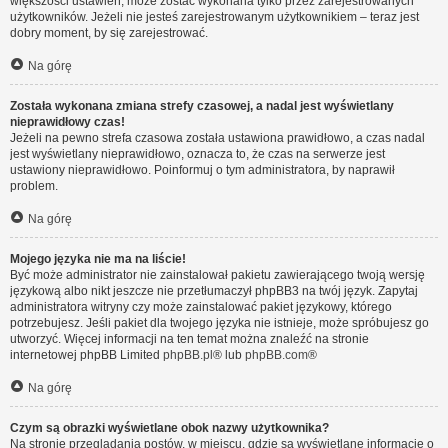
większości ustawień, może zostać wykonana tylko przez zarejestrowanych
użytkowników. Jeżeli nie jesteś zarejestrowanym użytkownikiem – teraz jest
dobry moment, by się zarejestrować.
Na górę
Została wykonana zmiana strefy czasowej, a nadal jest wyświetlany
nieprawidłowy czas!
Jeżeli na pewno strefa czasowa została ustawiona prawidłowo, a czas nadal
jest wyświetlany nieprawidłowo, oznacza to, że czas na serwerze jest
ustawiony nieprawidłowo. Poinformuj o tym administratora, by naprawił
problem.
Na górę
Mojego języka nie ma na liście!
Być może administrator nie zainstalował pakietu zawierającego twoją wersję
językową albo nikt jeszcze nie przetłumaczył phpBB3 na twój język. Zapytaj
administratora witryny czy może zainstalować pakiet językowy, którego
potrzebujesz. Jeśli pakiet dla twojego języka nie istnieje, może spróbujesz go
utworzyć. Więcej informacji na ten temat można znaleźć na stronie
internetowej phpBB Limited
phpBB.pl
® lub
phpBB.com
®
Na górę
Czym są obrazki wyświetlane obok nazwy użytkownika?
Na stronie przeglądania postów, w miejscu, gdzie są wyświetlane informacje o