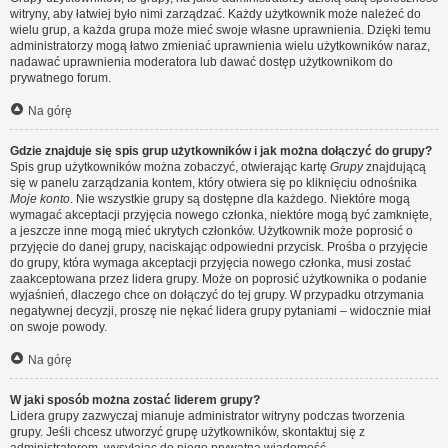
witryny, aby łatwiej było nimi zarządzać. Każdy użytkownik może należeć do
wielu grup, a każda grupa może mieć swoje własne uprawnienia. Dzięki temu
administratorzy mogą łatwo zmieniać uprawnienia wielu użytkowników naraz,
nadawać uprawnienia moderatora lub dawać dostęp użytkownikom do
prywatnego forum.
Na górę
Gdzie znajduje się spis grup użytkowników i jak można dołączyć do grupy?
Spis grup użytkowników można zobaczyć, otwierając kartę
Grupy
znajdującą
się w panelu zarządzania kontem, który otwiera się po kliknięciu odnośnika
Moje konto
. Nie wszystkie grupy są dostępne dla każdego. Niektóre mogą
wymagać akceptacji przyjęcia nowego członka, niektóre mogą być zamknięte,
a jeszcze inne mogą mieć ukrytych członków. Użytkownik może poprosić o
przyjęcie do danej grupy, naciskając odpowiedni przycisk. Prośba o przyjęcie
do grupy, która wymaga akceptacji przyjęcia nowego członka, musi zostać
zaakceptowana przez lidera grupy. Może on poprosić użytkownika o podanie
wyjaśnień, dlaczego chce on dołączyć do tej grupy. W przypadku otrzymania
negatywnej decyzji, proszę nie nękać lidera grupy pytaniami – widocznie miał
on swoje powody.
Na górę
W jaki sposób można zostać liderem grupy?
Lidera grupy zazwyczaj mianuje administrator witryny podczas tworzenia
grupy. Jeśli chcesz utworzyć grupę użytkowników, skontaktuj się z