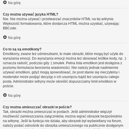
Na górę
Czy można używać języka HTML?
Nie. Nie można używać i przetwarzać znaczników HTML na tej witrynie.
Większość formatowania, które dostarcza HTML można uzyskać, używając
BBCode.
Na górę
Co to są są emotikony?
Emotikony, zwane też uśmieszkami, to małe obrazki, które mogą być użyte do
wyrażania emocji. Do wyrażania emocji można też stosować krótkie kody, np. :)
oznacza radość, podczas gdy :( smutek. Pełna lista emotikon jest dostępna z
poziomu formularza tworzenia wiadomości. Nie należy jednak nadmiernie
używać emotikon, gdyż mogą spowodować, że post stanie się nieczytelny i
moderator może podjąć decyzję o ich usunięciu bądź też usunięciu całego
posta. Administrator witryny może określić dopuszczalny limit emotikon w
poście.
Na górę
Czy można umieszczać obrazki w poście?
Tak, obrazki można umieszczać w postach. Jeśli administrator włączył
możliwość zamieszczania załączników, można wgrać obrazek bezpośrednio
na witrynę. Jeśli ta funkcja nie działa, aby obrazek był wyświetlany na forum,
należy podać odnośnik do obrazka umieszczonego na publicznie dostępnym