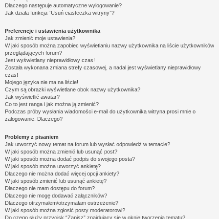
Dlaczego następuje automatyczne wylogowanie?
Jak działa funkcja “Usuń ciasteczka witryny”?
Preferencje i ustawienia użytkownika
Jak zmienić moje ustawienia?
W jaki sposób można zapobiec wyświetlaniu nazwy użytkownika na liście użytkowników
przeglądających forum?
Jest wyświetlany nieprawidłowy czas!
Została wykonana zmiana strefy czasowej, a nadal jest wyświetlany nieprawidłowy
czas!
Mojego języka nie ma na liście!
Czym są obrazki wyświetlane obok nazwy użytkownika?
Jak wyświetlić awatar?
Co to jest ranga i jak można ją zmienić?
Podczas próby wysłania wiadomości e-mail do użytkownika witryna prosi mnie o
zalogowanie. Dlaczego?
Problemy z pisaniem
Jak utworzyć nowy temat na forum lub wysłać odpowiedź w temacie?
W jaki sposób można zmienić lub usunąć post?
W jaki sposób można dodać podpis do swojego posta?
W jaki sposób można utworzyć ankietę?
Dlaczego nie można dodać więcej opcji ankiety?
W jaki sposób zmienić lub usunąć ankietę?
Dlaczego nie mam dostępu do forum?
Dlaczego nie mogę dodawać załączników?
Dlaczego otrzymałem/otrzymałam ostrzeżenie?
W jaki sposób można zgłosić posty moderatorowi?
Do czego służy przycisk “Zapisz” znajdujący się w oknie tworzenia tematu?