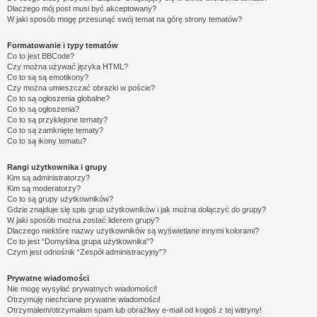
Dlaczego mój post musi być akceptowany?
W jaki sposób mogę przesunąć swój temat na górę strony tematów?
Formatowanie i typy tematów
Co to jest BBCode?
Czy można używać języka HTML?
Co to są są emotikony?
Czy można umieszczać obrazki w poście?
Co to są ogłoszenia globalne?
Co to są ogłoszenia?
Co to są przyklejone tematy?
Co to są zamknięte tematy?
Co to są ikony tematu?
Rangi użytkownika i grupy
Kim są administratorzy?
Kim są moderatorzy?
Co to są grupy użytkowników?
Gdzie znajduje się spis grup użytkowników i jak można dołączyć do grupy?
W jaki sposób można zostać liderem grupy?
Dlaczego niektóre nazwy użytkowników są wyświetlane innymi kolorami?
Co to jest “Domyślna grupa użytkownika”?
Czym jest odnośnik “Zespół administracyjny”?
Prywatne wiadomości
Nie mogę wysyłać prywatnych wiadomości!
Otrzymuję niechciane prywatne wiadomości!
Otrzymałem/otrzymałam spam lub obraźliwy e-mail od kogoś z tej witryny!