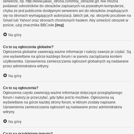
serwerze, np. http://www.jakas_strona.com/moj_obrazek.gif. Nie można
podawać odnośników do obrazków zapisanych na prywatnym komputerze,
chyba że jest publicznie dostępnym serwerem ani do obrazków znajdujących
się na stronach wymagających autoryzacji, takich jak, np. skrzynki pocztowe na
Gmail lub Yahoo! oraz stronach chronionych hasłem. Aby umieścić obrazek w
poście, użyj znacznika BBCode
[img]
.
Na górę
Co to są ogłoszenia globalne?
Ogłoszenia globalne zawierają ważne informacje i należy zawsze je czytać. Są
one wyświetlane na górze każdego forum i w panelu zarządzania kontem
użytkownika. Uprawnienia zamieszczania ogłoszeń globalnych są nadawane
przez administratora witryny.
Na górę
Co to są ogłoszenia?
Ogłoszenia często zawierają ważne informacje dotyczące przeglądanego
forum i należy je przeczytać, gdy tylko jest to możliwe. Ogłoszenia są
wyświetlane na górze każdej strony forum, w którym zostały napisane.
Uprawnienia zamieszczania ogłoszeń są nadawane przez administratora
witryny.
Na górę
Co to są przyklejone tematy?