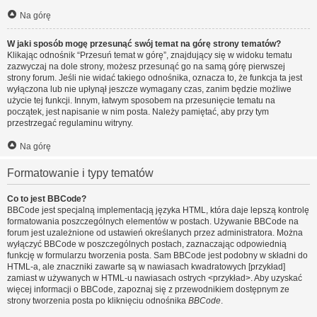
Na górę
W jaki sposób mogę przesunąć swój temat na górę strony tematów?
Klikając odnośnik “Przesuń temat w górę”, znajdujący się w widoku tematu
zazwyczaj na dole strony, możesz przesunąć go na samą górę pierwszej
strony forum. Jeśli nie widać takiego odnośnika, oznacza to, że funkcja ta jest
wyłączona lub nie upłynął jeszcze wymagany czas, zanim będzie możliwe
użycie tej funkcji. Innym, łatwym sposobem na przesunięcie tematu na
początek, jest napisanie w nim posta. Należy pamiętać, aby przy tym
przestrzegać regulaminu witryny.
Na górę
Formatowanie i typy tematów
Co to jest BBCode?
BBCode jest specjalną implementacją języka HTML, która daje lepszą kontrolę
formatowania poszczególnych elementów w postach. Używanie BBCode na
forum jest uzależnione od ustawień określanych przez administratora. Można
wyłączyć BBCode w poszczególnych postach, zaznaczając odpowiednią
funkcję w formularzu tworzenia posta. Sam BBCode jest podobny w składni do
HTML-a, ale znaczniki zawarte są w nawiasach kwadratowych [przykład]
zamiast w używanych w HTML-u nawiasach ostrych <przykład>. Aby uzyskać
więcej informacji o BBCode, zapoznaj się z przewodnikiem dostępnym ze
strony tworzenia posta po kliknięciu odnośnika
BBCode
.