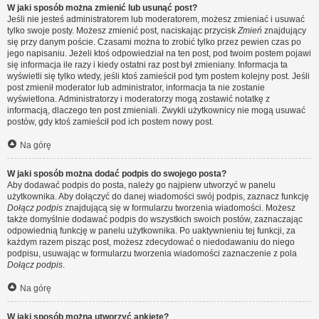
W jaki sposób można zmienić lub usunąć post?
Jeśli nie jesteś administratorem lub moderatorem, możesz zmieniać i usuwać
tylko swoje posty. Możesz zmienić post, naciskając przycisk
Zmień
znajdujący
się przy danym poście. Czasami można to zrobić tylko przez pewien czas po
jego napisaniu. Jeżeli ktoś odpowiedział na ten post, pod twoim postem pojawi
się informacja ile razy i kiedy ostatni raz post był zmieniany. Informacja ta
wyświetli się tylko wtedy, jeśli ktoś zamieścił pod tym postem kolejny post. Jeśli
post zmienił moderator lub administrator, informacja ta nie zostanie
wyświetlona. Administratorzy i moderatorzy mogą zostawić notatkę z
informacją, dlaczego ten post zmieniali. Zwykli użytkownicy nie mogą usuwać
postów, gdy ktoś zamieścił pod ich postem nowy post.
Na górę
W jaki sposób można dodać podpis do swojego posta?
Aby dodawać podpis do posta, należy go najpierw utworzyć w panelu
użytkownika. Aby dołączyć do danej wiadomości swój podpis, zaznacz funkcję
Dołącz podpis
znajdującą się w formularzu tworzenia wiadomości. Możesz
także domyślnie dodawać podpis do wszystkich swoich postów, zaznaczając
odpowiednią funkcję w panelu użytkownika. Po uaktywnieniu tej funkcji, za
każdym razem pisząc post, możesz zdecydować o niedodawaniu do niego
podpisu, usuwając w formularzu tworzenia wiadomości zaznaczenie z pola
Dołącz podpis
.
Na górę
W jaki sposób można utworzyć ankietę?