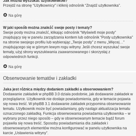
Jak można wyszukać użytkowników?
Przejdź na stronę “Użytkownicy” i kliknij odnośnik “Znajdź użytkownika”.
Na górę
W jaki sposób można znaleźć swoje posty i tematy?
Swoje posty można znaleźć, klikając odnośnik “Wyświetl moje posty”
znajdujący się w panelu zarządzania kontem lub odnośnik “Posty użytkownika”
na stronie swojego profilu lub wybierając „Twoje posty” z menu „Więcej…”
znajdującego się w górnym lewym rogu witryny. Jeśli chcesz wyszukać swoje
tematy, użyj strony wyszukiwania zaawansowanego i skorzystaj z
odpowiednich funkcji.
Na górę
Obserwowanie tematów i zakładki
Jaka jest różnica między dodaniem zakładki a obserwowaniem?
Dodawanie zakładek w phpBB 3.0 działa podobnie, jak dodawanie zakładek w
przeglądarce. Użytkownik nie dostaje powiadomienia, gdy w temacie pojawia
się nowa treść. W phpBB 3.1 dodawanie zakładek przypomina obserwowanie
tematu. Użytkownik może być powiadamiany, gdy nastąpi aktualizacja tematu
oznaczonego zakładką. Funkcja obserwowania powiadamia użytkownika – w
wybrany przez niego sposób – gdy w obserwowanym temacie bądź forum
pojawiła się nowa treść. Sposoby powiadamiania dla zakładek i
obserwowanych elementów można konfigurować w panelu użytkownika na
karcie „Ustawienia witryny”.