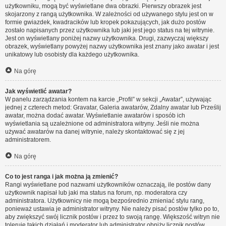
użytkowniku, mogą być wyświetlane dwa obrazki. Pierwszy obrazek jest
skojarzony z rangą użytkownika. W zależności od używanego stylu jest on w
formie gwiazdek, kwadracików lub kropek pokazujących, jak dużo postów
zostało napisanych przez użytkownika lub jaki jest jego status na tej witrynie.
Jest on wyświetlany poniżej nazwy użytkownika. Drugi, zazwyczaj większy
obrazek, wyświetlany powyżej nazwy użytkownika jest znany jako awatar i jest
unikatowy lub osobisty dla każdego użytkownika.
Na górę
Jak wyświetlić awatar?
W panelu zarządzania kontem na karcie „Profil” w sekcji „Awatar”, używając
jednej z czterech metod: Gravatar, Galeria awatarów, Zdalny awatar lub Prześlij
awatar, można dodać awatar. Wyświetlanie awatarów i sposób ich
wyświetlania są uzależnione od administratora witryny. Jeśli nie można
używać awatarów na danej witrynie, należy skontaktować się z jej
administratorem.
Na górę
Co to jest ranga i jak można ją zmienić?
Rangi wyświetlane pod nazwami użytkowników oznaczają, ile postów dany
użytkownik napisał lub jaki ma status na forum, np. moderatora czy
administratora. Użytkownicy nie mogą bezpośrednio zmieniać stylu rang,
ponieważ ustawia je administrator witryny. Nie należy pisać postów tylko po to,
aby zwiększyć swój licznik postów i przez to swoją rangę. Większość witryn nie
toleruje takich działań i moderator lub administrator obniży licznik postów