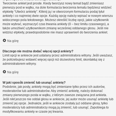
Tworzenie ankiet jest proste. Kiedy tworzysz nowy temat bądź zmieniasz
pierwszy post w wątku, na dole formularza tworzenia tematu będziesz widzieć
etykietę “Utwórz ankietę”. Kliknij ją i w otworzonym formularzu podaj tytuł
ankiety i co najmniej dwie opcje. Każdą opcję należy wpisać w nowym wierszu
widocznego pola tekstowego. Możesz określić liczbę opcji, jakie użytkownik
może wybrać, wyznaczyć czas trwania ankiety (0 – bez limitu czasowego), a
także umożliwić użytkownikom zmianę wcześniej oddanego głosu. Jeśli nie
widzisz etykiety, prawdopodobnie nie masz uprawnień do tworzenia ankiet.
Na górę
Dlaczego nie można dodać więcej opcji ankiety?
Limit opcji w ankiecie jest ustalany przez administratora witryny. Jeśli uważasz,
że potrzebujesz wstawić więcej opcji niż dozwolony limit, skontaktuj się z
administratorem witryny.
Na górę
W jaki sposób zmienić lub usunąć ankietę?
Podobnie, jak posty, ankiety mogą być zmieniane tylko przez ich autorów,
moderatorów lub administratorów. Aby zmienić ankietę, należy dokonać
zmiany pierwszego posta w wątku, z którym zawsze związana jest ankieta.
Jeśli nikt jeszcze nie oddał głosu w ankiecie, jej autor może usunąć ankietę lub
zmienić jej opcje. Jednakże, jeśli w ankiecie zostały już oddane głosy, tylko
moderatorzy lub administratorzy mogą ją zmienić, lub usunąć. Zapobiega to
modyfikowaniu ankiety w czasie jej trwania.