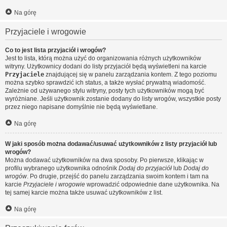
Na górę
Przyjaciele i wrogowie
Co to jest lista przyjaciół i wrogów?
Jest to lista, którą można użyć do organizowania różnych użytkowników
witryny. Użytkownicy dodani do listy przyjaciół będą wyświetleni na karcie
Przyjaciele
znajdującej się w panelu zarządzania kontem. Z tego poziomu
można szybko sprawdzić ich status, a także wysłać prywatną wiadomość.
Zależnie od używanego stylu witryny, posty tych użytkowników mogą być
wyróżniane. Jeśli użytkownik zostanie dodany do listy wrogów, wszystkie posty
przez niego napisane domyślnie nie będą wyświetlane.
Na górę
W jaki sposób można dodawać/usuwać użytkowników z listy przyjaciół lub
wrogów?
Można dodawać użytkowników na dwa sposoby. Po pierwsze, klikając w
profilu wybranego użytkownika odnośnik
Dodaj do przyjaciół
lub
Dodaj do
wrogów
. Po drugie, przejść do panelu zarządzania swoim kontem i tam na
karcie
Przyjaciele i wrogowie
wprowadzić odpowiednie dane użytkownika. Na
tej samej karcie można także usuwać użytkowników z list.
Na górę