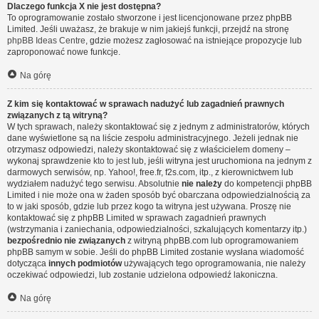
Dlaczego funkcja X nie jest dostępna?
To oprogramowanie zostało stworzone i jest licencjonowane przez phpBB
Limited. Jeśli uważasz, że brakuje w nim jakiejś funkcji, przejdź na stronę
phpBB Ideas Centre
, gdzie możesz zagłosować na istniejące propozycje lub
zaproponować nowe funkcje.
Na górę
Z kim się kontaktować w sprawach nadużyć lub zagadnień prawnych
związanych z tą witryną?
W tych sprawach, należy skontaktować się z jednym z administratorów, których
dane wyświetlone są na liście zespołu administracyjnego. Jeżeli jednak nie
otrzymasz odpowiedzi, należy skontaktować się z właścicielem domeny –
wykonaj sprawdzenie
kto to jest
lub, jeśli witryna jest uruchomiona na jednym z
darmowych serwisów, np. Yahoo!, free.fr, f2s.com, itp., z kierownictwem lub
wydziałem nadużyć tego serwisu. Absolutnie
nie należy
do kompetencji phpBB
Limited i nie może ona w żaden sposób być obarczana odpowiedzialnością za
to w jaki sposób, gdzie lub przez kogo ta witryna jest używana. Proszę nie
kontaktować się z phpBB Limited w sprawach zagadnień prawnych
(wstrzymania i zaniechania, odpowiedzialności, szkalujących komentarzy itp.)
bezpośrednio nie związanych
z witryną phpBB.com lub oprogramowaniem
phpBB samym w sobie. Jeśli do phpBB Limited zostanie wysłana wiadomość
dotycząca
innych podmiotów
używających tego oprogramowania, nie należy
oczekiwać odpowiedzi, lub zostanie udzielona odpowiedź lakoniczna.
Na górę