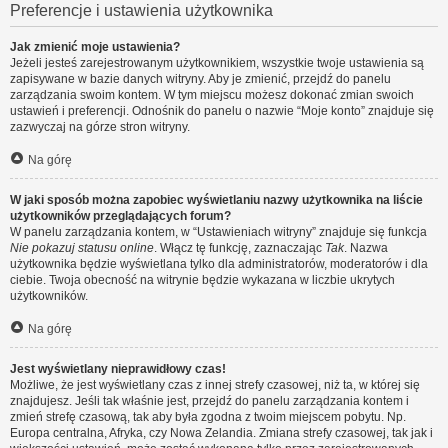
Preferencje i ustawienia użytkownika
Jak zmienić moje ustawienia?
Jeżeli jesteś zarejestrowanym użytkownikiem, wszystkie twoje ustawienia są
zapisywane w bazie danych witryny. Aby je zmienić, przejdź do panelu
zarządzania swoim kontem. W tym miejscu możesz dokonać zmian swoich
ustawień i preferencji. Odnośnik do panelu o nazwie “Moje konto” znajduje się
zazwyczaj na górze stron witryny.
Na górę
W jaki sposób można zapobiec wyświetlaniu nazwy użytkownika na liście
użytkowników przeglądających forum?
W panelu zarządzania kontem, w “Ustawieniach witryny” znajduje się funkcja
Nie pokazuj statusu online
. Włącz tę funkcję, zaznaczając
Tak
. Nazwa
użytkownika będzie wyświetlana tylko dla administratorów, moderatorów i dla
ciebie. Twoja obecność na witrynie będzie wykazana w liczbie ukrytych
użytkowników.
Na górę
Jest wyświetlany nieprawidłowy czas!
Możliwe, że jest wyświetlany czas z innej strefy czasowej, niż ta, w której się
znajdujesz. Jeśli tak właśnie jest, przejdź do panelu zarządzania kontem i
zmień strefę czasową, tak aby była zgodna z twoim miejscem pobytu. Np.
Europa centralna, Afryka, czy Nowa Zelandia. Zmiana strefy czasowej, tak jak i