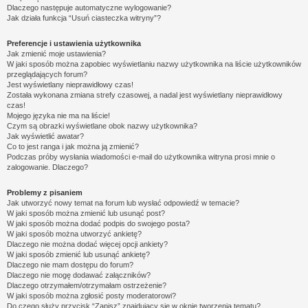
Dlaczego następuje automatyczne wylogowanie?
Jak działa funkcja “Usuń ciasteczka witryny”?
Preferencje i ustawienia użytkownika
Jak zmienić moje ustawienia?
W jaki sposób można zapobiec wyświetlaniu nazwy użytkownika na liście użytkowników
przeglądających forum?
Jest wyświetlany nieprawidłowy czas!
Została wykonana zmiana strefy czasowej, a nadal jest wyświetlany nieprawidłowy
czas!
Mojego języka nie ma na liście!
Czym są obrazki wyświetlane obok nazwy użytkownika?
Jak wyświetlić awatar?
Co to jest ranga i jak można ją zmienić?
Podczas próby wysłania wiadomości e-mail do użytkownika witryna prosi mnie o
zalogowanie. Dlaczego?
Problemy z pisaniem
Jak utworzyć nowy temat na forum lub wysłać odpowiedź w temacie?
W jaki sposób można zmienić lub usunąć post?
W jaki sposób można dodać podpis do swojego posta?
W jaki sposób można utworzyć ankietę?
Dlaczego nie można dodać więcej opcji ankiety?
W jaki sposób zmienić lub usunąć ankietę?
Dlaczego nie mam dostępu do forum?
Dlaczego nie mogę dodawać załączników?
Dlaczego otrzymałem/otrzymałam ostrzeżenie?
W jaki sposób można zgłosić posty moderatorowi?
Do czego służy przycisk “Zapisz” znajdujący się w oknie tworzenia tematu?