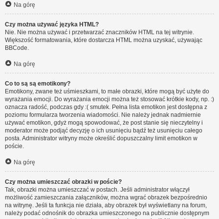
Na górę
Czy można używać języka HTML?
Nie. Nie można używać i przetwarzać znaczników HTML na tej witrynie.
Większość formatowania, które dostarcza HTML można uzyskać, używając
BBCode.
Na górę
Co to są są emotikony?
Emotikony, zwane też uśmieszkami, to małe obrazki, które mogą być użyte do
wyrażania emocji. Do wyrażania emocji można też stosować krótkie kody, np. :)
oznacza radość, podczas gdy :( smutek. Pełna lista emotikon jest dostępna z
poziomu formularza tworzenia wiadomości. Nie należy jednak nadmiernie
używać emotikon, gdyż mogą spowodować, że post stanie się nieczytelny i
moderator może podjąć decyzję o ich usunięciu bądź też usunięciu całego
posta. Administrator witryny może określić dopuszczalny limit emotikon w
poście.
Na górę
Czy można umieszczać obrazki w poście?
Tak, obrazki można umieszczać w postach. Jeśli administrator włączył
możliwość zamieszczania załączników, można wgrać obrazek bezpośrednio
na witrynę. Jeśli ta funkcja nie działa, aby obrazek był wyświetlany na forum,
należy podać odnośnik do obrazka umieszczonego na publicznie dostępnym