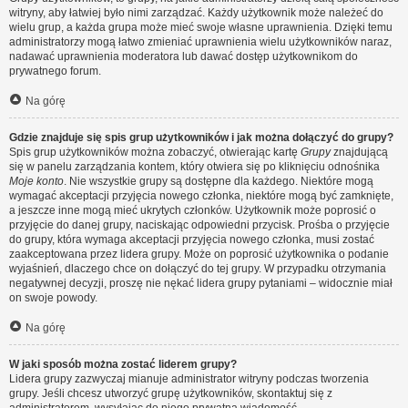
witryny, aby łatwiej było nimi zarządzać. Każdy użytkownik może należeć do
wielu grup, a każda grupa może mieć swoje własne uprawnienia. Dzięki temu
administratorzy mogą łatwo zmieniać uprawnienia wielu użytkowników naraz,
nadawać uprawnienia moderatora lub dawać dostęp użytkownikom do
prywatnego forum.
Na górę
Gdzie znajduje się spis grup użytkowników i jak można dołączyć do grupy?
Spis grup użytkowników można zobaczyć, otwierając kartę
Grupy
znajdującą
się w panelu zarządzania kontem, który otwiera się po kliknięciu odnośnika
Moje konto
. Nie wszystkie grupy są dostępne dla każdego. Niektóre mogą
wymagać akceptacji przyjęcia nowego członka, niektóre mogą być zamknięte,
a jeszcze inne mogą mieć ukrytych członków. Użytkownik może poprosić o
przyjęcie do danej grupy, naciskając odpowiedni przycisk. Prośba o przyjęcie
do grupy, która wymaga akceptacji przyjęcia nowego członka, musi zostać
zaakceptowana przez lidera grupy. Może on poprosić użytkownika o podanie
wyjaśnień, dlaczego chce on dołączyć do tej grupy. W przypadku otrzymania
negatywnej decyzji, proszę nie nękać lidera grupy pytaniami – widocznie miał
on swoje powody.
Na górę
W jaki sposób można zostać liderem grupy?
Lidera grupy zazwyczaj mianuje administrator witryny podczas tworzenia
grupy. Jeśli chcesz utworzyć grupę użytkowników, skontaktuj się z