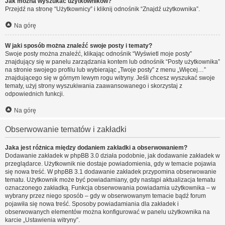
Jak można wyszukać użytkowników?
Przejdź na stronę “Użytkownicy” i kliknij odnośnik “Znajdź użytkownika”.
Na górę
W jaki sposób można znaleźć swoje posty i tematy?
Swoje posty można znaleźć, klikając odnośnik “Wyświetl moje posty”
znajdujący się w panelu zarządzania kontem lub odnośnik “Posty użytkownika”
na stronie swojego profilu lub wybierając „Twoje posty” z menu „Więcej…”
znajdującego się w górnym lewym rogu witryny. Jeśli chcesz wyszukać swoje
tematy, użyj strony wyszukiwania zaawansowanego i skorzystaj z
odpowiednich funkcji.
Na górę
Obserwowanie tematów i zakładki
Jaka jest różnica między dodaniem zakładki a obserwowaniem?
Dodawanie zakładek w phpBB 3.0 działa podobnie, jak dodawanie zakładek w
przeglądarce. Użytkownik nie dostaje powiadomienia, gdy w temacie pojawia
się nowa treść. W phpBB 3.1 dodawanie zakładek przypomina obserwowanie
tematu. Użytkownik może być powiadamiany, gdy nastąpi aktualizacja tematu
oznaczonego zakładką. Funkcja obserwowania powiadamia użytkownika – w
wybrany przez niego sposób – gdy w obserwowanym temacie bądź forum
pojawiła się nowa treść. Sposoby powiadamiania dla zakładek i
obserwowanych elementów można konfigurować w panelu użytkownika na
karcie „Ustawienia witryny”.