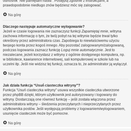
odnośnik “Nie pamiętam hasła”. Postępuj zgodnie z instrukcjami, a
prawdopodobnie niedługo znów będziesz móc się zalogować.
Na górę
Dlaczego następuje automatyczne wylogowanie?
Jeżeli w czasie logowania nie zaznaczysz funkcji
Zapamiętaj mnie
, witryna
zachowa informację o tym, że twój pobyt na tej witrynie będzie trwał tylko
określony przez administratora czas. Zapobiega to niewłaściwemu użyciu
twojego konta przez kogoś innego. Aby pozostać zalogowanym/zalogowaną,
podczas logowania zaznacz funkcję
Loguj mnie automatycznie
. Jest to
niezalecane, jeżeli korzystasz z witryny z ogólnie dostępnego komputera, np.
w bibliotece, kawiarence internetowej, sali komputerowej w szkole lub na
uczelni itp. Jeśli nie widzisz tej funkcji, oznacza to, że administrator ją wyłączył.
Na górę
Jak działa funkcja “Usuń ciasteczka witryny”?
Funkcja “Usuń ciasteczka witryny” usuwa wszystkie ciasteczka utworzone
przez phpBB dzięki, którym użytkownik jest autoryzowany i logowany do
witryny. Dostarczają one również funkcję – jeśli została włączona przez
administratora witryny – śledzenia przeczytanych i nieprzeczytanych przez
użytkownika postów. Jeśli występują problemy z logowaniem/wylogowaniem,
usunięcie ciasteczek może być pomocne.
Na górę