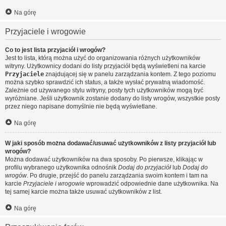
Na górę
Przyjaciele i wrogowie
Co to jest lista przyjaciół i wrogów?
Jest to lista, którą można użyć do organizowania różnych użytkowników
witryny. Użytkownicy dodani do listy przyjaciół będą wyświetleni na karcie
Przyjaciele
znajdującej się w panelu zarządzania kontem. Z tego poziomu
można szybko sprawdzić ich status, a także wysłać prywatną wiadomość.
Zależnie od używanego stylu witryny, posty tych użytkowników mogą być
wyróżniane. Jeśli użytkownik zostanie dodany do listy wrogów, wszystkie posty
przez niego napisane domyślnie nie będą wyświetlane.
Na górę
W jaki sposób można dodawać/usuwać użytkowników z listy przyjaciół lub
wrogów?
Można dodawać użytkowników na dwa sposoby. Po pierwsze, klikając w
profilu wybranego użytkownika odnośnik
Dodaj do przyjaciół
lub
Dodaj do
wrogów
. Po drugie, przejść do panelu zarządzania swoim kontem i tam na
karcie
Przyjaciele i wrogowie
wprowadzić odpowiednie dane użytkownika. Na
tej samej karcie można także usuwać użytkowników z list.
Na górę