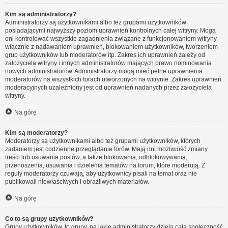
Kim są administratorzy?
Administratorzy są użytkownikami albo też grupami użytkowników
posiadającymi najwyższy poziom uprawnień kontrolnych całej witryny. Mogą
oni kontrolować wszystkie zagadnienia związane z funkcjonowaniem witryny
włącznie z nadawaniem uprawnień, blokowaniem użytkowników, tworzeniem
grup użytkowników lub moderatorów itp. Zakres ich uprawnień zależy od
założyciela witryny i innych administratorów mających prawo nominowania
nowych administratorów. Administratorzy mogą mieć pełne uprawnienia
moderatorów na wszystkich forach utworzonych na witrynie. Zakres uprawnień
moderacyjnych uzależniony jest od uprawnień nadanych przez założyciela
witryny.
Na górę
Kim są moderatorzy?
Moderatorzy są użytkownikami albo też grupami użytkowników, których
zadaniem jest codzienne przeglądanie forów. Mają oni możliwość zmiany
treści lub usuwania postów, a także blokowania, odblokowywania,
przenoszenia, usuwania i dzielenia tematów na forum, które moderują. Z
reguły moderatorzy czuwają, aby użytkownicy pisali na temat oraz nie
publikowali niewłaściwych i obraźliwych materiałów.
Na górę
Co to są grupy użytkowników?
Grupy użytkowników, to grupy, na jakie administratorzy dzielą całą społeczność