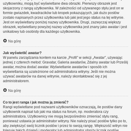
użytkowniku, mogą być wyświetlane dwa obrazki. Pierwszy obrazek jest
skojarzony z rangą użytkownika. W zależności od używanego stylu jest on w
formie gwiazdek, kwadracików lub kropek pokazujących, jak dużo postów
zostało napisanych przez użytkownika lub jaki jest jego status na tej witrynie.
Jest on wyświetlany poniżej nazwy użytkownika. Drugi, zazwyczaj większy
obrazek, wyświetlany powyżej nazwy użytkownika jest znany jako awatar i jest
unikatowy lub osobisty dla każdego użytkownika.
Na górę
Jak wyświetlić awatar?
W panelu zarządzania kontem na karcie „Profil” w sekcji „Awatar”, używając
jednej z czterech metod: Gravatar, Galeria awatarów, Zdalny awatar lub Prześlij
awatar, można dodać awatar. Wyświetlanie awatarów i sposób ich
wyświetlania są uzależnione od administratora witryny. Jeśli nie można
używać awatarów na danej witrynie, należy skontaktować się z jej
administratorem.
Na górę
Co to jest ranga i jak można ją zmienić?
Rangi wyświetlane pod nazwami użytkowników oznaczają, ile postów dany
użytkownik napisał lub jaki ma status na forum, np. moderatora czy
administratora. Użytkownicy nie mogą bezpośrednio zmieniać stylu rang,
ponieważ ustawia je administrator witryny. Nie należy pisać postów tylko po to,
aby zwiększyć swój licznik postów i przez to swoją rangę. Większość witryn nie
toleruje takich działań i moderator lub administrator obniży licznik postów