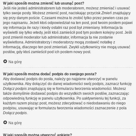
W jaki sposób można zmienić lub usunąć post?
Jeśli nie jesteś administratorem lub moderatorem, możesz zmieniać i usuwać
tylko swoje posty. Możesz zmienić post, naciskając przycisk
Zmień
znajdujący
się przy danym poście. Czasami można to zrobić tylko przez pewien czas po
jego napisaniu. Jeżeli ktoś odpowiedział na ten post, pod twoim postem pojawi
się informacja ile razy i kiedy ostatni raz post był zmieniany. Informacja ta
wyświetli się tylko wtedy, jeśli ktoś zamieścił pod tym postem kolejny post. Jeśli
post zmienił moderator lub administrator, informacja ta nie zostanie
wyświetlona. Administratorzy i moderatorzy mogą zostawić notatkę z
informacją, dlaczego ten post zmieniali. Zwykli użytkownicy nie mogą usuwać
postów, gdy ktoś zamieścił pod ich postem nowy post.
Na górę
W jaki sposób można dodać podpis do swojego posta?
Aby dodawać podpis do posta, należy go najpierw utworzyć w panelu
użytkownika. Aby dołączyć do danej wiadomości swój podpis, zaznacz funkcję
Dołącz podpis
znajdującą się w formularzu tworzenia wiadomości. Możesz
także domyślnie dodawać podpis do wszystkich swoich postów, zaznaczając
odpowiednią funkcję w panelu użytkownika. Po uaktywnieniu tej funkcji, za
każdym razem pisząc post, możesz zdecydować o niedodawaniu do niego
podpisu, usuwając w formularzu tworzenia wiadomości zaznaczenie z pola
Dołącz podpis
.
Na górę
W jaki sposób można utworzyć ankietę?