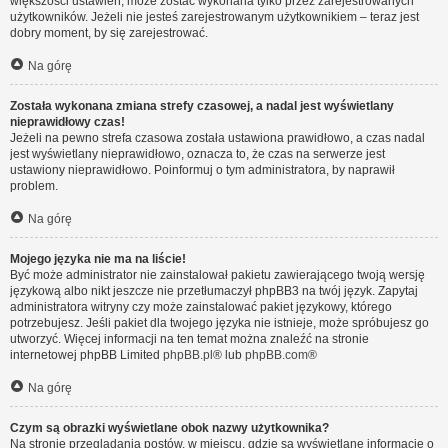
większości ustawień, może zostać wykonana tylko przez zarejestrowanych
użytkowników. Jeżeli nie jesteś zarejestrowanym użytkownikiem – teraz jest
dobry moment, by się zarejestrować.
Na górę
Została wykonana zmiana strefy czasowej, a nadal jest wyświetlany
nieprawidłowy czas!
Jeżeli na pewno strefa czasowa została ustawiona prawidłowo, a czas nadal
jest wyświetlany nieprawidłowo, oznacza to, że czas na serwerze jest
ustawiony nieprawidłowo. Poinformuj o tym administratora, by naprawił
problem.
Na górę
Mojego języka nie ma na liście!
Być może administrator nie zainstalował pakietu zawierającego twoją wersję
językową albo nikt jeszcze nie przetłumaczył phpBB3 na twój język. Zapytaj
administratora witryny czy może zainstalować pakiet językowy, którego
potrzebujesz. Jeśli pakiet dla twojego języka nie istnieje, może spróbujesz go
utworzyć. Więcej informacji na ten temat można znaleźć na stronie
internetowej phpBB Limited
phpBB.pl
® lub
phpBB.com
®
Na górę
Czym są obrazki wyświetlane obok nazwy użytkownika?
Na stronie przeglądania postów, w miejscu, gdzie są wyświetlane informacje o