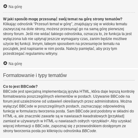
Na górę
W jaki sposób mogę przesunąć swój temat na górę strony tematów?
Klikając odnośnik “Przesuń temat w górę”, znajdujący się w widoku tematu
zazwyczaj na dole strony, możesz przesunąć go na samą górę pierwszej
strony forum. Jeśli nie widać takiego odnośnika, oznacza to, że funkcja ta jest
wyłączona lub nie upłynął jeszcze wymagany czas, zanim będzie możliwe
użycie tej funkcji. Innym, łatwym sposobem na przesunięcie tematu na
początek, jest napisanie w nim posta. Należy pamiętać, aby przy tym
przestrzegać regulaminu witryny.
Na górę
Formatowanie i typy tematów
Co to jest BBCode?
BBCode jest specjalną implementacją języka HTML, która daje lepszą kontrolę
formatowania poszczególnych elementów w postach. Używanie BBCode na
forum jest uzależnione od ustawień określanych przez administratora. Można
wyłączyć BBCode w poszczególnych postach, zaznaczając odpowiednią
funkcję w formularzu tworzenia posta. Sam BBCode jest podobny w składni do
HTML-a, ale znaczniki zawarte są w nawiasach kwadratowych [przykład]
zamiast w używanych w HTML-u nawiasach ostrych <przykład>. Aby uzyskać
więcej informacji o BBCode, zapoznaj się z przewodnikiem dostępnym ze
strony tworzenia posta po kliknięciu odnośnika
BBCode
.