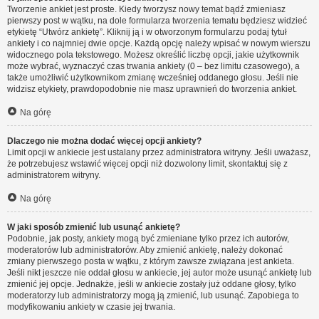
Tworzenie ankiet jest proste. Kiedy tworzysz nowy temat bądź zmieniasz
pierwszy post w wątku, na dole formularza tworzenia tematu będziesz widzieć
etykietę “Utwórz ankietę”. Kliknij ją i w otworzonym formularzu podaj tytuł
ankiety i co najmniej dwie opcje. Każdą opcję należy wpisać w nowym wierszu
widocznego pola tekstowego. Możesz określić liczbę opcji, jakie użytkownik
może wybrać, wyznaczyć czas trwania ankiety (0 – bez limitu czasowego), a
także umożliwić użytkownikom zmianę wcześniej oddanego głosu. Jeśli nie
widzisz etykiety, prawdopodobnie nie masz uprawnień do tworzenia ankiet.
Na górę
Dlaczego nie można dodać więcej opcji ankiety?
Limit opcji w ankiecie jest ustalany przez administratora witryny. Jeśli uważasz,
że potrzebujesz wstawić więcej opcji niż dozwolony limit, skontaktuj się z
administratorem witryny.
Na górę
W jaki sposób zmienić lub usunąć ankietę?
Podobnie, jak posty, ankiety mogą być zmieniane tylko przez ich autorów,
moderatorów lub administratorów. Aby zmienić ankietę, należy dokonać
zmiany pierwszego posta w wątku, z którym zawsze związana jest ankieta.
Jeśli nikt jeszcze nie oddał głosu w ankiecie, jej autor może usunąć ankietę lub
zmienić jej opcje. Jednakże, jeśli w ankiecie zostały już oddane głosy, tylko
moderatorzy lub administratorzy mogą ją zmienić, lub usunąć. Zapobiega to
modyfikowaniu ankiety w czasie jej trwania.