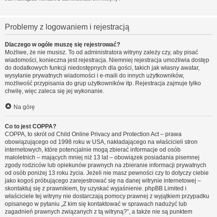
Problemy z logowaniem i rejestracją
Dlaczego w ogóle muszę się rejestrować?
Możliwe, że nie musisz. To od administratora witryny zależy czy, aby pisać
wiadomości, konieczna jest rejestracja. Niemniej rejestracja umożliwia dostęp
do dodatkowych funkcji niedostępnych dla gości, takich jak własny awatar,
wysyłanie prywatnych wiadomości i e-maili do innych użytkowników,
możliwość przypisania do grup użytkowników itp. Rejestracja zajmuje tylko
chwilę, więc zaleca się jej wykonanie.
Na górę
Co to jest COPPA?
COPPA, to skrót od Child Online Privacy and Protection Act – prawa
obowiązującego od 1998 roku w USA, nakładającego na właścicieli stron
internetowych, które potencjalnie mogą zbierać informacje od osób
małoletnich – mających mniej niż 13 lat – obowiązek posiadania pisemnej
zgody rodziców lub opiekunów prawnych na zbieranie informacji prywatnych
od osób poniżej 13 roku życia. Jeżeli nie masz pewności czy to dotyczy ciebie
jako kogoś próbującego zarejestrować się na danej witrynie internetowej –
skontaktuj się z prawnikiem, by uzyskać wyjaśnienie. phpBB Limited i
właściciele tej witryny nie dostarczają pomocy prawnej z wyjątkiem przypadku
opisanego w pytaniu „Z kim się kontaktować w sprawach nadużyć lub
zagadnień prawnych związanych z tą witryną?”, a także nie są punktem