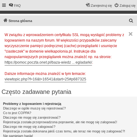
FAQ
Zarejestruj się
Zaloguj się
S
Strona główna
z
W związku z wprowadzeniem certyfikatu SSL mogą wystąpić problemy z
u
logowaniem na naszym forum. W większości przypadków zalecamy
k
wyczyszczenie pamięci podręcznej (cache) przeglądarki i usunięcie
a
"ciasteczek" w domenie wielkapolonia.pl. Instrukcje dla
najpopularniejszych przeglądarek można znaleźć np. na stronie:
j
https://pomoc.poczta.onet.pl/baza-wiedz ... egladarki/
.
Dalsze informacje można znaleźć w tym temacie:
viewtopic.php?f=16&t=16541&start=25#p687325
Często zadawane pytania
Problemy z logowaniem i rejestracją
Dlaczego w ogóle muszę się rejestrować?
Co to jest COPPA?
Dlaczego nie mogę się zarejestrować?
Rejestracja została przeprowadzona poprawnie, ale nie mogę się zalogować!
Dlaczego nie mogę się zalogować?
Rejestracja została dokonana jakiś czas temu, ale teraz nie mogę się zalogować?!
Nie pamiętam hasła!