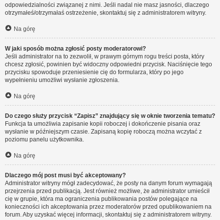
odpowiedzialności związanej z nimi. Jeśli nadal nie masz jasności, dlaczego
otrzymałeś/otrzymałaś ostrzeżenie, skontaktuj się z administratorem witryny.
Na górę
W jaki sposób można zgłosić posty moderatorowi?
Jeśli administrator na to zezwolił, w prawym górnym rogu treści posta, który
chcesz zgłosić, powinien być widoczny odpowiedni przycisk. Naciśnięcie tego
przycisku spowoduje przeniesienie cię do formularza, który po jego
wypełnieniu umożliwi wysłanie zgłoszenia.
Na górę
Do czego służy przycisk “Zapisz” znajdujący się w oknie tworzenia tematu?
Funkcja ta umożliwia zapisanie kopii roboczej i dokończenie pisania oraz
wysłanie w późniejszym czasie. Zapisaną kopię roboczą można wczytać z
poziomu panelu użytkownika.
Na górę
Dlaczego mój post musi być akceptowany?
Administrator witryny mógł zadecydować, że posty na danym forum wymagają
przejrzenia przed publikacją. Jest również możliwe, że administrator umieścił
cię w grupie, która ma ograniczenia publikowania postów polegające na
konieczności ich akceptowania przez moderatorów przed opublikowaniem na
forum. Aby uzyskać więcej informacji, skontaktuj się z administratorem witryny.