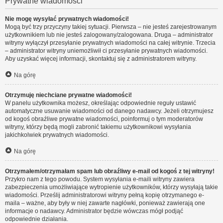
Prywatne wiadomości
Nie mogę wysyłać prywatnych wiadomości!
Mogą być trzy przyczyny takiej sytuacji. Pierwsza – nie jesteś zarejestrowanym
użytkownikiem lub nie jesteś zalogowany/zalogowana. Druga – administrator
witryny wyłączył przesyłanie prywatnych wiadomości na całej witrynie. Trzecia
– administrator witryny uniemożliwił ci przesyłanie prywatnych wiadomości.
Aby uzyskać więcej informacji, skontaktuj się z administratorem witryny.
Na górę
Otrzymuję niechciane prywatne wiadomości!
W panelu użytkownika możesz, określając odpowiednie reguły ustawić
automatyczne usuwanie wiadomości od danego nadawcy. Jeżeli otrzymujesz
od kogoś obraźliwe prywatne wiadomości, poinformuj o tym moderatorów
witryny, którzy będą mogli zabronić takiemu użytkownikowi wysyłania
jakichkolwiek prywatnych wiadomości.
Na górę
Otrzymałem/otrzymałam spam lub obraźliwy e-mail od kogoś z tej witryny!
Przykro nam z tego powodu. System wysyłania e-maili witryny zawiera
zabezpieczenia umożliwiające wytropienie użytkowników, którzy wysyłają takie
wiadomości. Prześlij administratorowi witryny pełną kopię otrzymanego e-
maila – ważne, aby były w niej zawarte nagłówki, ponieważ zawierają one
informacje o nadawcy. Administrator będzie wówczas mógł podjąć
odpowiednie działania.