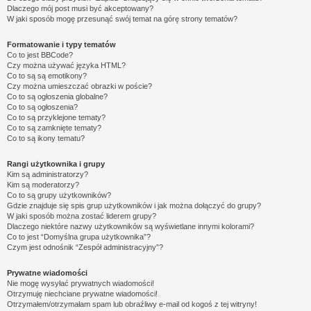
Dlaczego mój post musi być akceptowany?
W jaki sposób mogę przesunąć swój temat na górę strony tematów?
Formatowanie i typy tematów
Co to jest BBCode?
Czy można używać języka HTML?
Co to są są emotikony?
Czy można umieszczać obrazki w poście?
Co to są ogłoszenia globalne?
Co to są ogłoszenia?
Co to są przyklejone tematy?
Co to są zamknięte tematy?
Co to są ikony tematu?
Rangi użytkownika i grupy
Kim są administratorzy?
Kim są moderatorzy?
Co to są grupy użytkowników?
Gdzie znajduje się spis grup użytkowników i jak można dołączyć do grupy?
W jaki sposób można zostać liderem grupy?
Dlaczego niektóre nazwy użytkowników są wyświetlane innymi kolorami?
Co to jest “Domyślna grupa użytkownika”?
Czym jest odnośnik “Zespół administracyjny”?
Prywatne wiadomości
Nie mogę wysyłać prywatnych wiadomości!
Otrzymuję niechciane prywatne wiadomości!
Otrzymałem/otrzymałam spam lub obraźliwy e-mail od kogoś z tej witryny!