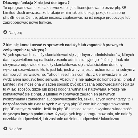
Dlaczego funkcja X nie jest dostępna?
To oprogramowanie zostało stworzone i jest licencjonowane przez phpBB
Limited. Jeśli uważasz, że brakuje w nim jakiejś funkcji, przejdź na stronę
phpBB Ideas Centre
, gdzie możesz zagłosować na istniejące propozycje lub
zaproponować nowe funkcje.
Na górę
Z kim się kontaktować w sprawach nadużyć lub zagadnień prawnych
związanych z tą witryną?
W tych sprawach, należy skontaktować się z jednym z administratorów, których
dane wyświetlone są na liście zespołu administracyjnego. Jeżeli jednak nie
otrzymasz odpowiedzi, należy skontaktować się z właścicielem domeny –
wykonaj sprawdzenie
kto to jest
lub, jeśli witryna jest uruchomiona na jednym z
darmowych serwisów, np. Yahoo!, free.fr, f2s.com, itp., z kierownictwem lub
wydziałem nadużyć tego serwisu. Absolutnie
nie należy
do kompetencji phpBB
Limited i nie może ona w żaden sposób być obarczana odpowiedzialnością za
to w jaki sposób, gdzie lub przez kogo ta witryna jest używana. Proszę nie
kontaktować się z phpBB Limited w sprawach zagadnień prawnych
(wstrzymania i zaniechania, odpowiedzialności, szkalujących komentarzy itp.)
bezpośrednio nie związanych
z witryną phpBB.com lub oprogramowaniem
phpBB samym w sobie. Jeśli do phpBB Limited zostanie wysłana wiadomość
dotycząca
innych podmiotów
używających tego oprogramowania, nie należy
oczekiwać odpowiedzi, lub zostanie udzielona odpowiedź lakoniczna.
Na górę