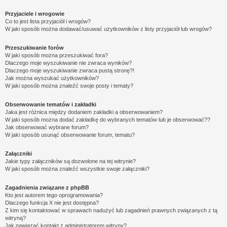
Przyjaciele i wrogowie
Co to jest lista przyjaciół i wrogów?
W jaki sposób można dodawać/usuwać użytkowników z listy przyjaciół lub wrogów?
Przeszukiwanie forów
W jaki sposób można przeszukiwać fora?
Dlaczego moje wyszukiwanie nie zwraca wyników?
Dlaczego moje wyszukiwanie zwraca pustą stronę?!
Jak można wyszukać użytkowników?
W jaki sposób można znaleźć swoje posty i tematy?
Obserwowanie tematów i zakładki
Jaka jest różnica między dodaniem zakładki a obserwowaniem?
W jaki sposób można dodać zakładkę do wybranych tematów lub je obserwować??
Jak obserwować wybrane forum?
W jaki sposób usunąć obserwowanie forum, tematu?
Załączniki
Jakie typy załączników są dozwolone na tej witrynie?
W jaki sposób można znaleźć wszystkie swoje załączniki?
Zagadnienia związane z phpBB
Kto jest autorem tego oprogramowania?
Dlaczego funkcja X nie jest dostępna?
Z kim się kontaktować w sprawach nadużyć lub zagadnień prawnych związanych z tą
witryną?
Jak nawiązać kontakt z administratorem witryny?