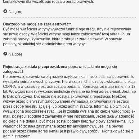
kontaktowym dla wszelkiego rodzaju porad prawnych.
Na górę
Dlaczego nie mogę się zarejestrować?
Być może właściciel witryny wyłączył funkcję rejestracji, aby nie rejestrowały
się nowe osoby. Właściciel witryny mógł także zablokować twój adres IP lub
zabronił nazwy użytkownika, którą próbujesz zarejestrować. W sprawie
pomocy, skontaktuj się z administratorem witryny.
Na górę
Rejestracja została przeprowadzona poprawnie, ale nie mogę się
zalogować!
Po pierwsze, sprawdź swoją nazwę użytkownika i hasło. Jeśli są poprawne, to
wystąpiła jedna z dwóch przyczyn. Pierwszą z nich może być włączona funkcja
COPPA, a w czasie rejestracji została podana informacja, że masz mniej niż 13
lat. Wówczas należy wykonać instrukcje wysłane na twój adres e-mail. Jeśli nie
to było przyczyną, być może nie została aktywowana rejestracja. Niektóre
witryny przed pierwszym zalogowaniem wymagają aktywowania rejestracji
przez osobę rejestrującą się lub przez administratora. Informacja o tym była
wyświetlona podczas rejestracji. Jeśli została wysłana do ciebie wiadomość e-
mail, postępuj zgodnie z zawartymi w niej instrukcjami. Jeżeli taka wiadomość
do ciebie nie dotarła, być może został podany nieprawidłowy adres e-mail lub
wiadomość została zatrzymana przez filtr antyspamowy. Jeśli na pewno
podany przez ciebie adres e-mail jest prawidłowy, spróbuj skontaktować się z
administratorem.