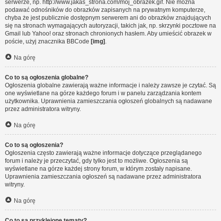
serwerze, np. http://www.jakas_strona.com/moj_obrazek.gif. Nie można
podawać odnośników do obrazków zapisanych na prywatnym komputerze,
chyba że jest publicznie dostępnym serwerem ani do obrazków znajdujących
się na stronach wymagających autoryzacji, takich jak, np. skrzynki pocztowe na
Gmail lub Yahoo! oraz stronach chronionych hasłem. Aby umieścić obrazek w
poście, użyj znacznika BBCode
[img]
.
Na górę
Co to są ogłoszenia globalne?
Ogłoszenia globalne zawierają ważne informacje i należy zawsze je czytać. Są
one wyświetlane na górze każdego forum i w panelu zarządzania kontem
użytkownika. Uprawnienia zamieszczania ogłoszeń globalnych są nadawane
przez administratora witryny.
Na górę
Co to są ogłoszenia?
Ogłoszenia często zawierają ważne informacje dotyczące przeglądanego
forum i należy je przeczytać, gdy tylko jest to możliwe. Ogłoszenia są
wyświetlane na górze każdej strony forum, w którym zostały napisane.
Uprawnienia zamieszczania ogłoszeń są nadawane przez administratora
witryny.
Na górę
Co to są przyklejone tematy?