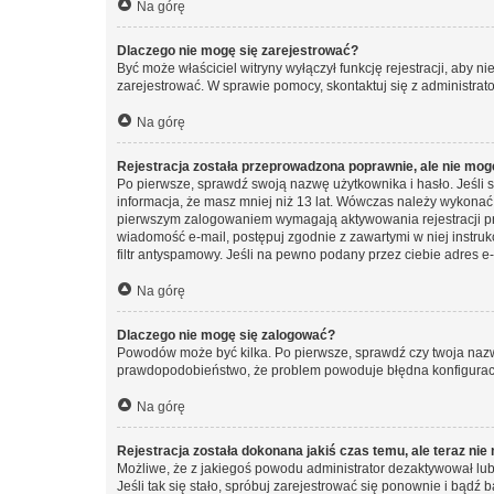
Na górę
Dlaczego nie mogę się zarejestrować?
Być może właściciel witryny wyłączył funkcję rejestracji, aby n
zarejestrować. W sprawie pomocy, skontaktuj się z administrato
Na górę
Rejestracja została przeprowadzona poprawnie, ale nie mog
Po pierwsze, sprawdź swoją nazwę użytkownika i hasło. Jeśli 
informacja, że masz mniej niż 13 lat. Wówczas należy wykonać i
pierwszym zalogowaniem wymagają aktywowania rejestracji przez
wiadomość e-mail, postępuj zgodnie z zawartymi w niej instru
filtr antyspamowy. Jeśli na pewno podany przez ciebie adres e-
Na górę
Dlaczego nie mogę się zalogować?
Powodów może być kilka. Po pierwsze, sprawdź czy twoja nazwa u
prawdopodobieństwo, że problem powoduje błędna konfiguracja w
Na górę
Rejestracja została dokonana jakiś czas temu, ale teraz ni
Możliwe, że z jakiegoś powodu administrator dezaktywował lub u
Jeśli tak się stało, spróbuj zarejestrować się ponownie i bą