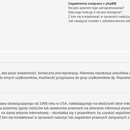
Zagadnienia związane z phpBB
Kto jest autorem tego oprogramowania?
Dlaczego funkcja X nie jest dostępna?
Z kim się kontaktować w sprawach nadużyć
Jak nawiązać kontakt z administratorem wi
y, aby pisać wiadomości, konieczna jest rejestracja. Niemniej rejestracja umożliwia
do innych użytkowników, możliwość przypisania do grup użytkowników itp. Rejestracj
prawa obowiązującego od 1998 roku w USA, nakładającego na właścicieli stron int
ia pisemnej zgody rodziców lub opiekunów prawnych na zbieranie informacji prywa
na danej witrynie internetowej – skontaktuj się z prawnikiem, by uzyskać wyjaśnieni
 kim się kontaktować w sprawach nadużyć lub zagadnień prawnych związanych z t