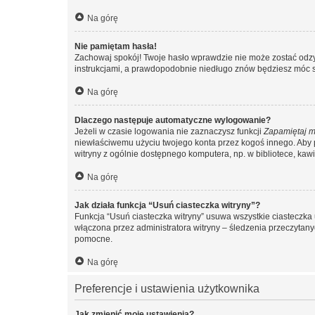
Na górę
Nie pamiętam hasła!
Zachowaj spokój! Twoje hasło wprawdzie nie może zostać odzys
instrukcjami, a prawdopodobnie niedługo znów będziesz móc 
Na górę
Dlaczego następuje automatyczne wylogowanie?
Jeżeli w czasie logowania nie zaznaczysz funkcji
Zapamiętaj m
niewłaściwemu użyciu twojego konta przez kogoś innego. Ab
witryny z ogólnie dostępnego komputera, np. w bibliotece, kawiar
Na górę
Jak działa funkcja “Usuń ciasteczka witryny”?
Funkcja “Usuń ciasteczka witryny” usuwa wszystkie ciasteczka 
włączona przez administratora witryny – śledzenia przeczytan
pomocne.
Na górę
Preferencje i ustawienia użytkownika
Jak zmienić moje ustawienia?