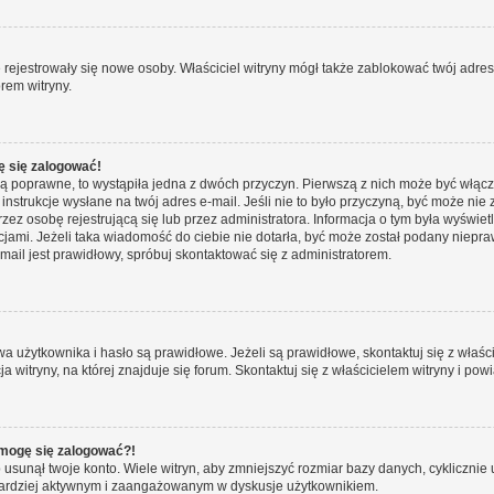
ie rejestrowały się nowe osoby. Właściciel witryny mógł także zablokować twój adre
rem witryny.
ę się zalogować!
są poprawne, to wystąpiła jedna z dwóch przyczyn. Pierwszą z nich może być włącz
nstrukcje wysłane na twój adres e-mail. Jeśli nie to było przyczyną, być może nie 
 osobę rejestrującą się lub przez administratora. Informacja o tym była wyświetlo
kcjami. Jeżeli taka wiadomość do ciebie nie dotarła, być może został podany niep
mail jest prawidłowy, spróbuj skontaktować się z administratorem.
żytkownika i hasło są prawidłowe. Jeżeli są prawidłowe, skontaktuj się z właścici
itryny, na której znajduje się forum. Skontaktuj się z właścicielem witryny i po
e mogę się zalogować?!
sunął twoje konto. Wiele witryn, aby zmniejszyć rozmiar bazy danych, cyklicznie u
dź bardziej aktywnym i zaangażowanym w dyskusje użytkownikiem.