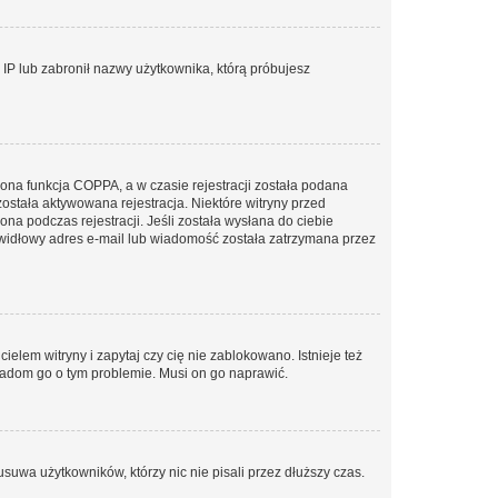
s IP lub zabronił nazwy użytkownika, którą próbujesz
ona funkcja COPPA, a w czasie rejestracji została podana
została aktywowana rejestracja. Niektóre witryny przed
na podczas rejestracji. Jeśli została wysłana do ciebie
rawidłowy adres e-mail lub wiadomość została zatrzymana przez
elem witryny i zapytaj czy cię nie zablokowano. Istnieje też
wiadom go o tym problemie. Musi on go naprawić.
suwa użytkowników, którzy nic nie pisali przez dłuższy czas.