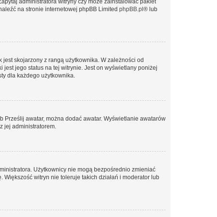
Zapytaj administratora witryny czy może zainstalować pakiet
znaleźć na stronie internetowej phpBB Limited
phpBB.pl
® lub
 jest skojarzony z rangą użytkownika. W zależności od
est jego status na tej witrynie. Jest on wyświetlany poniżej
sty dla każdego użytkownika.
lub Prześlij awatar, można dodać awatar. Wyświetlanie awatarów
z jej administratorem.
dministratora. Użytkownicy nie mogą bezpośrednio zmieniać
. Większość witryn nie toleruje takich działań i moderator lub