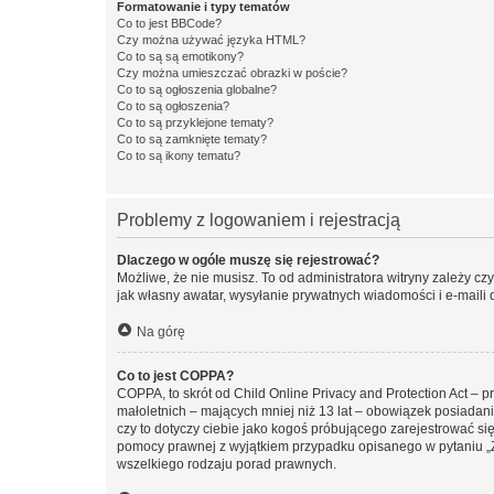
Formatowanie i typy tematów
Co to jest BBCode?
Czy można używać języka HTML?
Co to są są emotikony?
Czy można umieszczać obrazki w poście?
Co to są ogłoszenia globalne?
Co to są ogłoszenia?
Co to są przyklejone tematy?
Co to są zamknięte tematy?
Co to są ikony tematu?
Problemy z logowaniem i rejestracją
Dlaczego w ogóle muszę się rejestrować?
Możliwe, że nie musisz. To od administratora witryny zależy cz
jak własny awatar, wysyłanie prywatnych wiadomości i e-maili 
Na górę
Co to jest COPPA?
COPPA, to skrót od Child Online Privacy and Protection Act – 
małoletnich – mających mniej niż 13 lat – obowiązek posiadan
czy to dotyczy ciebie jako kogoś próbującego zarejestrować się 
pomocy prawnej z wyjątkiem przypadku opisanego w pytaniu „Z
wszelkiego rodzaju porad prawnych.