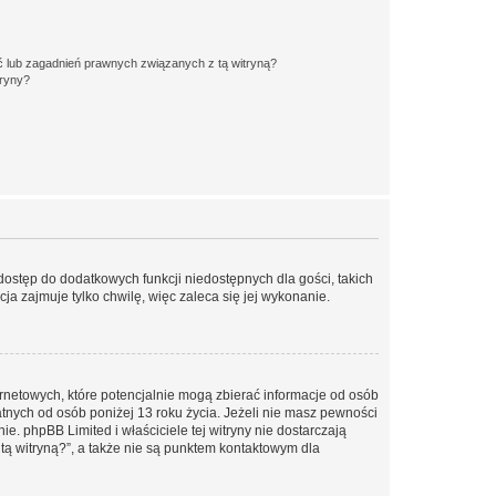
 lub zagadnień prawnych związanych z tą witryną?
tryny?
 dostęp do dodatkowych funkcji niedostępnych dla gości, takich
a zajmuje tylko chwilę, więc zaleca się jej wykonanie.
ernetowych, które potencjalnie mogą zbierać informacje od osób
tnych od osób poniżej 13 roku życia. Jeżeli nie masz pewności
e. phpBB Limited i właściciele tej witryny nie dostarczają
ą witryną?”, a także nie są punktem kontaktowym dla