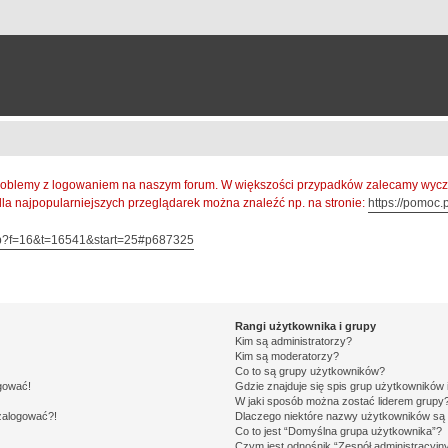
oblemy z logowaniem na naszym forum. W większości przypadków zalecamy wyczys
 dla najpopularniejszych przeglądarek można znaleźć np. na stronie:
https://pomoc.p
hp?f=16&t=16541&start=25#p687325
Rangi użytkownika i grupy
Kim są administratorzy?
Kim są moderatorzy?
Co to są grupy użytkowników?
ogować!
Gdzie znajduje się spis grup użytkowników
W jaki sposób można zostać liderem grupy
 zalogować?!
Dlaczego niektóre nazwy użytkowników są 
Co to jest “Domyślna grupa użytkownika”?
Czym jest odnośnik “Zespół administracyjn