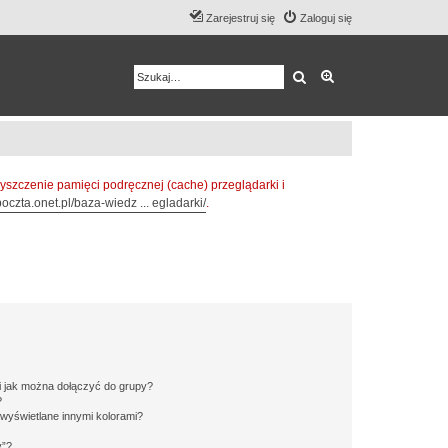
Zarejestruj się
Zaloguj się
Szukaj
Wyszukiwanie z
zczenie pamięci podręcznej (cache) przeglądarki i
oczta.onet.pl/baza-wiedz ... egladarki/
.
 i jak można dołączyć do grupy?
?
wyświetlane innymi kolorami?
y”?