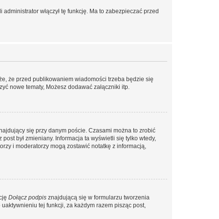
 administrator włączył tę funkcję. Ma to zabezpieczać przed
że, że przed publikowaniem wiadomości trzeba będzie się
rzyć nowe tematy, Możesz dodawać załączniki itp.
najdujący się przy danym poście. Czasami można to zrobić
 post był zmieniany. Informacja ta wyświetli się tylko wtedy,
atorzy i moderatorzy mogą zostawić notatkę z informacją,
cję
Dołącz podpis
znajdującą się w formularzu tworzenia
aktywnieniu tej funkcji, za każdym razem pisząc post,