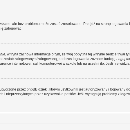
kane, ale bez problemu może zostać zresetowane. Przejdź na stronę logowania i k
się zalogować.
nie
, witryna zachowa informację o tym, że twój pobyt na tej witrynie będzie trwał t
y pozostać zalogowanym/zalogowaną, podczas logowania zaznacz funkcję
Loguj m
ence internetowej, sali komputerowej w szkole lub na uczelni itp. Jeśli nie widzisz t
utworzone przez phpBB dzięki, którym użytkownik jest autoryzowany i logowany do w
ych i nieprzeczytanych przez użytkownika postów. Jeśli występują problemy z lo