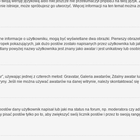
 twoją wersję językową albo nikt jeszcze nie przetłumaczył phpBB3 na twój język. 
a nie istnieje, może spróbujesz go utworzyć. Więcej informacji na ten temat można 
ane informacje o użytkowniku, mogą być wyświetlane dwa obrazki. Pierwszy obrazek
pek pokazujących, jak dużo postów zostało napisanych przez użytkownika lub jaki j
lany powyżej nazwy użytkownika jest znany jako awatar i jest unikatowy lub osobi
ar”, używając jednej z czterech metod: Gravatar, Galeria awatarów, Zdalny awatar 
ryny. Jeśli nie można używać awatarów na danej witrynie, należy skontaktować się 
stów dany użytkownik napisał lub jaki ma status na forum, np. moderatora czy a
y pisać postów tylko po to, aby zwiększyć swój licznik postów i przez to swoją rangę