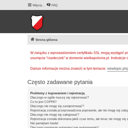
Więcej…
FAQ
Strona główna
W związku z wprowadzeniem certyfikatu SSL mogą wystąpić pr
usunięcie "ciasteczek" w domenie wielkapolonia.pl. Instrukcje
Dalsze informacje można znaleźć w tym temacie:
viewtopic.p
Często zadawane pytania
Problemy z logowaniem i rejestracją
Dlaczego w ogóle muszę się rejestrować?
Co to jest COPPA?
Dlaczego nie mogę się zarejestrować?
Rejestracja została przeprowadzona poprawnie, ale nie mogę się zal
Dlaczego nie mogę się zalogować?
Rejestracja została dokonana jakiś czas temu, ale teraz nie mogę się
Nie pamiętam hasła!
Dlaczego następuje automatyczne wylogowanie?