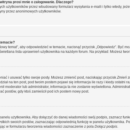
witryna prosi mnie o zalogowanie. Dlaczego?
ch użytkowników przez wbudowany formularz wysyłania e-maili i tylko wtedy, jeżeli
ryny przez anonimowych użytkowników.
 temacie?
„Nowy temat”, aby odpowiedzieć w temacie, nacisnąć przycisk „Odpowiedz”. Być mo
wyświetlana lista uprawnień użytkownika na każdym forum. Na przykład: Możesz two
niać i usuwać tylko swoje posty. Możesz zmienić post, naciskając przycisk
Zmień
z
iał na ten post, pod twoim postem pojawi się informacja ile razy i kiedy ostatni raz
ienił moderator lub administrator, informacja ta nie zostanie wyświetlona. Administr
ać postów, gdy ktoś zamieścił pod ich postem nowy post.
panelu użytkownika. Aby dołączyć do danej wiadomości swój podpis, zaznacz funk
kich swoich postów, zaznaczając odpowiednią funkcję w panelu użytkownika. Po u
ąc w formularzu tworzenia wiadomości zaznaczenie z pola
Dołącz podpis
.