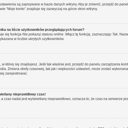
 ustawienia są zapisywane w bazie danych witryny. Aby je zmienić, przejdź do p
ie “Moje konto” znajduje się zazwyczaj na górze stron witryny.
ika na liście użytkowników przeglądających forum?
je się funkcja
Nie pokazuj statusu online
. Włącz tę funkcję, zaznaczając
Tak
. Nazw
wykazana w liczbie ukrytych użytkowników.
ta, w której się znajdujesz. Jeśli tak właśnie jest, przejdź do panelu zarządzania k
dia. Zmiana strefy czasowej, tak jak i większości ustawień, może zostać wykonana 
się zarejestrować.
wietlany nieprawidłowy czas!
a czas nadal jest wyświetlany nieprawidłowo, oznacza to, że czas na serwerze jes