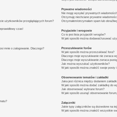
Prywatne wiadomości
Nie mogę wysyłać prywatnych wiadomości!
Otrzymuję niechciane prywatne wiadomości
ście użytkowników przeglądających forum?
Otrzymałem/otrzymałam spam lub obraźliwy 
ieprawidłowy czas!
Przyjaciele i wrogowie
Co to jest lista przyjaciół i wrogów?
W jaki sposób można dodawać/usuwać użytk
Przeszukiwanie forów
osi mnie o zalogowanie. Dlaczego?
W jaki sposób można przeszukiwać fora?
Dlaczego moje wyszukiwanie nie zwraca w
Dlaczego moje wyszukiwanie zwraca pustą 
Jak można wyszukać użytkowników?
W jaki sposób można znaleźć swoje posty i
Obserwowanie tematów i zakładki
Jaka jest różnica między dodaniem zakład
W jaki sposób można dodać zakładkę do w
Jak obserwować wybrane forum?
W jaki sposób usunąć obserwowanie forum
ematu?
Załączniki
Jakie typy załączników są dozwolone na tej
W jaki sposób można znaleźć wszystkie swo