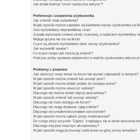
Jak działa funkcja “Usuń ciasteczka witryny”?
Preferencje i ustawienia użytkownika
Jak zmienić moje ustawienia?
W jaki sposób można zapobiec wyświetlaniu nazwy użytkownika na li
Jest wyświetlany nieprawidłowy czas!
Została wykonana zmiana strefy czasowej, a nadal jest wyświetlany n
Mojego języka nie ma na liście!
Czym są obrazki wyświetlane obok nazwy użytkownika?
Jak wyświetlić awatar?
Co to jest ranga i jak można ją zmienić?
Podczas próby wysłania wiadomości e-mail do użytkownika witryna pr
Problemy z pisaniem
Jak utworzyć nowy temat na forum lub wysłać odpowiedź w temacie?
W jaki sposób można zmienić lub usunąć post?
W jaki sposób można dodać podpis do swojego posta?
W jaki sposób można utworzyć ankietę?
Dlaczego nie można dodać więcej opcji ankiety?
W jaki sposób zmienić lub usunąć ankietę?
Dlaczego nie mam dostępu do forum?
Dlaczego nie mogę dodawać załączników?
Dlaczego otrzymałem/otrzymałam ostrzeżenie?
W jaki sposób można zgłosić posty moderatorowi?
Do czego służy przycisk “Zapisz” znajdujący się w oknie tworzenia t
Dlaczego mój post musi być akceptowany?
W jaki sposób mogę przesunąć swój temat na górę strony tematów?