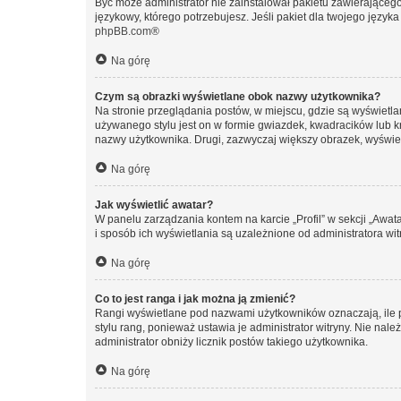
Być może administrator nie zainstalował pakietu zawierającego
językowy, którego potrzebujesz. Jeśli pakiet dla twojego język
phpBB.com
®
Na górę
Czym są obrazki wyświetlane obok nazwy użytkownika?
Na stronie przeglądania postów, w miejscu, gdzie są wyświetl
używanego stylu jest on w formie gwiazdek, kwadracików lub kro
nazwy użytkownika. Drugi, zazwyczaj większy obrazek, wyświet
Na górę
Jak wyświetlić awatar?
W panelu zarządzania kontem na karcie „Profil” w sekcji „Awat
i sposób ich wyświetlania są uzależnione od administratora wit
Na górę
Co to jest ranga i jak można ją zmienić?
Rangi wyświetlane pod nazwami użytkowników oznaczają, ile po
stylu rang, ponieważ ustawia je administrator witryny. Nie należ
administrator obniży licznik postów takiego użytkownika.
Na górę