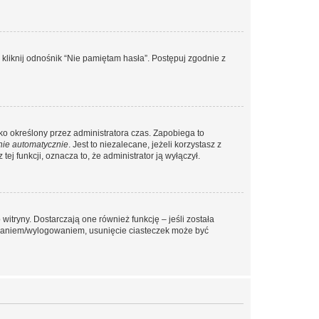
liknij odnośnik “Nie pamiętam hasła”. Postępuj zgodnie z
ylko określony przez administratora czas. Zapobiega to
nie automatycznie
. Jest to niezalecane, jeżeli korzystasz z
ej funkcji, oznacza to, że administrator ją wyłączył.
itryny. Dostarczają one również funkcję – jeśli została
gowaniem/wylogowaniem, usunięcie ciasteczek może być