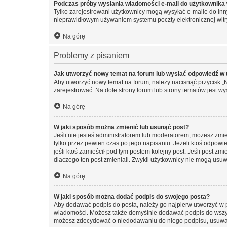
Podczas próby wysłania wiadomości e-mail do użytkownika 
Tylko zarejestrowani użytkownicy mogą wysyłać e-maile do inny
nieprawidłowym używaniem systemu poczty elektronicznej wit
Na górę
Problemy z pisaniem
Jak utworzyć nowy temat na forum lub wysłać odpowiedź w
Aby utworzyć nowy temat na forum, należy nacisnąć przycisk 
zarejestrować. Na dole strony forum lub strony tematów jest 
Na górę
W jaki sposób można zmienić lub usunąć post?
Jeśli nie jesteś administratorem lub moderatorem, możesz zmie
tylko przez pewien czas po jego napisaniu. Jeżeli ktoś odpowiedz
jeśli ktoś zamieścił pod tym postem kolejny post. Jeśli post zm
dlaczego ten post zmieniali. Zwykli użytkownicy nie mogą usuw
Na górę
W jaki sposób można dodać podpis do swojego posta?
Aby dodawać podpis do posta, należy go najpierw utworzyć w 
wiadomości. Możesz także domyślnie dodawać podpis do wszyst
możesz zdecydować o niedodawaniu do niego podpisu, usuwaj