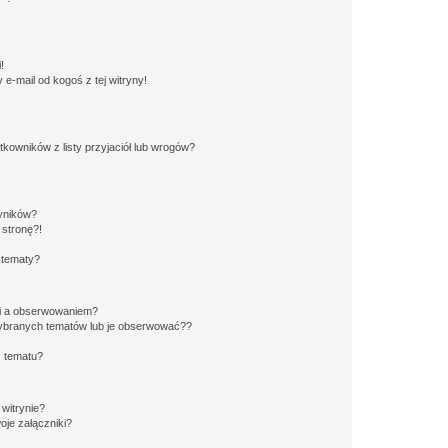
!
e-mail od kogoś z tej witryny!
owników z listy przyjaciół lub wrogów?
yników?
stronę?!
 tematy?
ki a obserwowaniem?
ybranych tematów lub je obserwować??
, tematu?
 witrynie?
je załączniki?