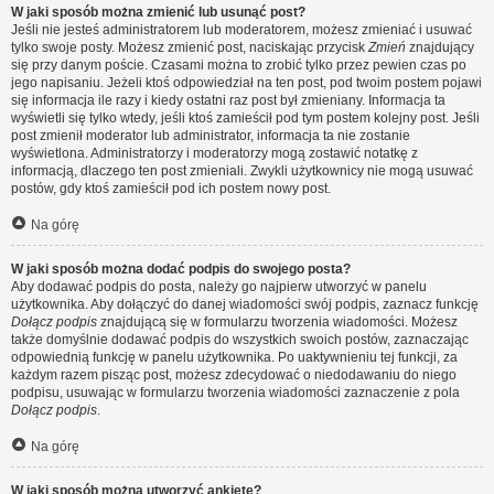
W jaki sposób można zmienić lub usunąć post?
Jeśli nie jesteś administratorem lub moderatorem, możesz zmieniać i usuwać
tylko swoje posty. Możesz zmienić post, naciskając przycisk
Zmień
znajdujący
się przy danym poście. Czasami można to zrobić tylko przez pewien czas po
jego napisaniu. Jeżeli ktoś odpowiedział na ten post, pod twoim postem pojawi
się informacja ile razy i kiedy ostatni raz post był zmieniany. Informacja ta
wyświetli się tylko wtedy, jeśli ktoś zamieścił pod tym postem kolejny post. Jeśli
post zmienił moderator lub administrator, informacja ta nie zostanie
wyświetlona. Administratorzy i moderatorzy mogą zostawić notatkę z
informacją, dlaczego ten post zmieniali. Zwykli użytkownicy nie mogą usuwać
postów, gdy ktoś zamieścił pod ich postem nowy post.
Na górę
W jaki sposób można dodać podpis do swojego posta?
Aby dodawać podpis do posta, należy go najpierw utworzyć w panelu
użytkownika. Aby dołączyć do danej wiadomości swój podpis, zaznacz funkcję
Dołącz podpis
znajdującą się w formularzu tworzenia wiadomości. Możesz
także domyślnie dodawać podpis do wszystkich swoich postów, zaznaczając
odpowiednią funkcję w panelu użytkownika. Po uaktywnieniu tej funkcji, za
każdym razem pisząc post, możesz zdecydować o niedodawaniu do niego
podpisu, usuwając w formularzu tworzenia wiadomości zaznaczenie z pola
Dołącz podpis
.
Na górę
W jaki sposób można utworzyć ankietę?