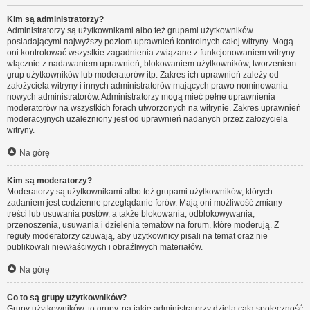
Kim są administratorzy?
Administratorzy są użytkownikami albo też grupami użytkowników
posiadającymi najwyższy poziom uprawnień kontrolnych całej witryny. Mogą
oni kontrolować wszystkie zagadnienia związane z funkcjonowaniem witryny
włącznie z nadawaniem uprawnień, blokowaniem użytkowników, tworzeniem
grup użytkowników lub moderatorów itp. Zakres ich uprawnień zależy od
założyciela witryny i innych administratorów mających prawo nominowania
nowych administratorów. Administratorzy mogą mieć pełne uprawnienia
moderatorów na wszystkich forach utworzonych na witrynie. Zakres uprawnień
moderacyjnych uzależniony jest od uprawnień nadanych przez założyciela
witryny.
Na górę
Kim są moderatorzy?
Moderatorzy są użytkownikami albo też grupami użytkowników, których
zadaniem jest codzienne przeglądanie forów. Mają oni możliwość zmiany
treści lub usuwania postów, a także blokowania, odblokowywania,
przenoszenia, usuwania i dzielenia tematów na forum, które moderują. Z
reguły moderatorzy czuwają, aby użytkownicy pisali na temat oraz nie
publikowali niewłaściwych i obraźliwych materiałów.
Na górę
Co to są grupy użytkowników?
Grupy użytkowników, to grupy, na jakie administratorzy dzielą całą społeczność