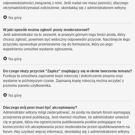
odpowiedzialności związanej z nimi. Jeśli nadal nie masz jasności, dlaczego
otrzymałeś/otrzymałaś ostrzeżenie, skontaktuj się z administratorem witryny.
Na górę
W jaki sposób można zgłosić posty moderatorowi?
Jeśli administrator na to zezwolił, w prawym górnym rogu treści posta, który
chcesz zgłosić, powinien być widoczny odpowiedni przycisk. Naciśnięcie tego
przycisku spowoduje przeniesienie cię do formularza, który po jego
wypełnieniu umożliwi wysłanie zgłoszenia.
Na górę
Do czego służy przycisk “Zapisz” znajdujący się w oknie tworzenia tematu?
Funkcja ta umożliwia zapisanie kopii roboczej i dokończenie pisania oraz
wysłanie w późniejszym czasie. Zapisaną kopię roboczą można wczytać z
poziomu panelu użytkownika.
Na górę
Dlaczego mój post musi być akceptowany?
Administrator witryny mógł zadecydować, że posty na danym forum wymagają
przejrzenia przed publikacją. Jest również możliwe, że administrator umieścił
cię w grupie, która ma ograniczenia publikowania postów polegające na
konieczności ich akceptowania przez moderatorów przed opublikowaniem na
forum. Aby uzyskać więcej informacji, skontaktuj się z administratorem witryny.