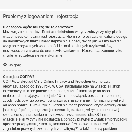
Problemy z logowaniem i rejestracją
Dlaczego w ogóle muszę się rejestrować?
Możliwe, że nie musisz. To od administratora witryny zależy czy, aby pisać
wiadomości, konieczna jest rejestracja. Niemniej rejestracja umożliwia dostęp
do dodatkowych funkcji niedostępnych dla gości, takich jak własny awatar,
wysyłanie prywatnych wiadomości i e-maili do innych użytkowników,
możliwość przypisania do grup użytkowników itp. Rejestracja zajmuje tylko
chwilę, więc zaleca się jej wykonanie.
Na górę
Co to jest COPPA?
COPPA, to skrót od Child Online Privacy and Protection Act – prawa
obowiązującego od 1998 roku w USA, nakładającego na właścicieli stron
internetowych, które potencjalnie mogą zbierać informacje od osób
małoletnich – mających mniej niż 13 lat – obowiązek posiadania pisemnej
zgody rodziców lub opiekunów prawnych na zbieranie informacji prywatnych
od osób poniżej 13 roku życia. Jeżeli nie masz pewności czy to dotyczy ciebie
jako kogoś próbującego zarejestrować się na danej witrynie internetowej –
skontaktuj się z prawnikiem, by uzyskać wyjaśnienie. phpBB Limited i
właściciele tej witryny nie dostarczają pomocy prawnej z wyjątkiem przypadku
opisanego w pytaniu „Z kim się kontaktować w sprawach nadużyć lub
zagadnień prawnych związanych z tą witryną?”, a także nie są punktem