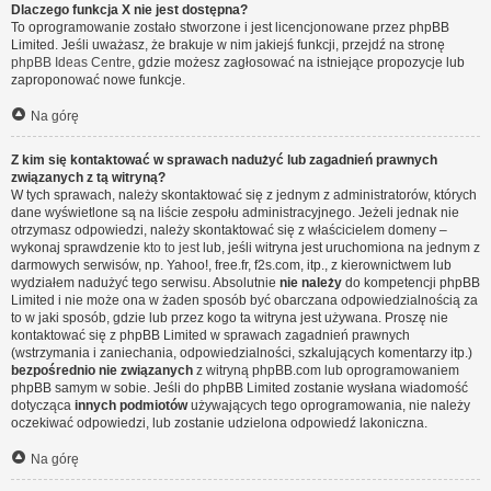
Dlaczego funkcja X nie jest dostępna?
To oprogramowanie zostało stworzone i jest licencjonowane przez phpBB
Limited. Jeśli uważasz, że brakuje w nim jakiejś funkcji, przejdź na stronę
phpBB Ideas Centre
, gdzie możesz zagłosować na istniejące propozycje lub
zaproponować nowe funkcje.
Na górę
Z kim się kontaktować w sprawach nadużyć lub zagadnień prawnych
związanych z tą witryną?
W tych sprawach, należy skontaktować się z jednym z administratorów, których
dane wyświetlone są na liście zespołu administracyjnego. Jeżeli jednak nie
otrzymasz odpowiedzi, należy skontaktować się z właścicielem domeny –
wykonaj sprawdzenie
kto to jest
lub, jeśli witryna jest uruchomiona na jednym z
darmowych serwisów, np. Yahoo!, free.fr, f2s.com, itp., z kierownictwem lub
wydziałem nadużyć tego serwisu. Absolutnie
nie należy
do kompetencji phpBB
Limited i nie może ona w żaden sposób być obarczana odpowiedzialnością za
to w jaki sposób, gdzie lub przez kogo ta witryna jest używana. Proszę nie
kontaktować się z phpBB Limited w sprawach zagadnień prawnych
(wstrzymania i zaniechania, odpowiedzialności, szkalujących komentarzy itp.)
bezpośrednio nie związanych
z witryną phpBB.com lub oprogramowaniem
phpBB samym w sobie. Jeśli do phpBB Limited zostanie wysłana wiadomość
dotycząca
innych podmiotów
używających tego oprogramowania, nie należy
oczekiwać odpowiedzi, lub zostanie udzielona odpowiedź lakoniczna.
Na górę