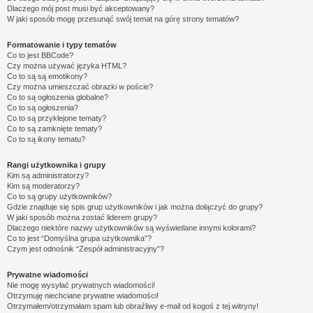
Dlaczego mój post musi być akceptowany?
W jaki sposób mogę przesunąć swój temat na górę strony tematów?
Formatowanie i typy tematów
Co to jest BBCode?
Czy można używać języka HTML?
Co to są są emotikony?
Czy można umieszczać obrazki w poście?
Co to są ogłoszenia globalne?
Co to są ogłoszenia?
Co to są przyklejone tematy?
Co to są zamknięte tematy?
Co to są ikony tematu?
Rangi użytkownika i grupy
Kim są administratorzy?
Kim są moderatorzy?
Co to są grupy użytkowników?
Gdzie znajduje się spis grup użytkowników i jak można dołączyć do grupy?
W jaki sposób można zostać liderem grupy?
Dlaczego niektóre nazwy użytkowników są wyświetlane innymi kolorami?
Co to jest “Domyślna grupa użytkownika”?
Czym jest odnośnik “Zespół administracyjny”?
Prywatne wiadomości
Nie mogę wysyłać prywatnych wiadomości!
Otrzymuję niechciane prywatne wiadomości!
Otrzymałem/otrzymałam spam lub obraźliwy e-mail od kogoś z tej witryny!