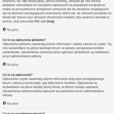
serwerze, np. http://www.jakas_strona.com/moj_obrazek.gif. Nie można
podawać odnośników do obrazków zapisanych na prywatnym komputerze,
chyba że jest publicznie dostępnym serwerem ani do obrazków znajdujących
się na stronach wymagających autoryzacji, takich jak, np. skrzynki pocztowe na
Gmail lub Yahoo! oraz stronach chronionych hasłem. Aby umieścić obrazek w
poście, użyj znacznika BBCode
[img]
.
Na górę
Co to są ogłoszenia globalne?
Ogłoszenia globalne zawierają ważne informacje i należy zawsze je czytać. Są
one wyświetlane na górze każdego forum i w panelu zarządzania kontem
użytkownika. Uprawnienia zamieszczania ogłoszeń globalnych są nadawane
przez administratora witryny.
Na górę
Co to są ogłoszenia?
Ogłoszenia często zawierają ważne informacje dotyczące przeglądanego
forum i należy je przeczytać, gdy tylko jest to możliwe. Ogłoszenia są
wyświetlane na górze każdej strony forum, w którym zostały napisane.
Uprawnienia zamieszczania ogłoszeń są nadawane przez administratora
witryny.
Na górę
Co to są przyklejone tematy?