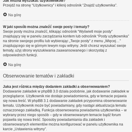
Jak można wyszukać użytkowników?
Przejdź na stronę “Użytkownicy” i kliknij odnośnik “Znajdź użytkownika”.
Na górę
W jaki sposób można znaleźć swoje posty i tematy?
Swoje posty można znaleźć, klikając odnośnik “Wyświetl moje posty”
znajdujący się w panelu zarządzania kontem lub odnośnik “Posty użytkownika”
na stronie swojego profilu lub wybierając „Twoje posty” z menu „Więcej…”
znajdującego się w górnym lewym rogu witryny. Jeśli chcesz wyszukać swoje
tematy, użyj strony wyszukiwania zaawansowanego i skorzystaj z
odpowiednich funkcji.
Na górę
Obserwowanie tematów i zakładki
Jaka jest różnica między dodaniem zakładki a obserwowaniem?
Dodawanie zakładek w phpBB 3.0 działa podobnie, jak dodawanie zakładek w
przeglądarce. Użytkownik nie dostaje powiadomienia, gdy w temacie pojawia
się nowa treść. W phpBB 3.1 dodawanie zakładek przypomina obserwowanie
tematu. Użytkownik może być powiadamiany, gdy nastąpi aktualizacja tematu
oznaczonego zakładką. Funkcja obserwowania powiadamia użytkownika – w
wybrany przez niego sposób – gdy w obserwowanym temacie bądź forum
pojawiła się nowa treść. Sposoby powiadamiania dla zakładek i
obserwowanych elementów można konfigurować w panelu użytkownika na
karcie „Ustawienia witryny”.