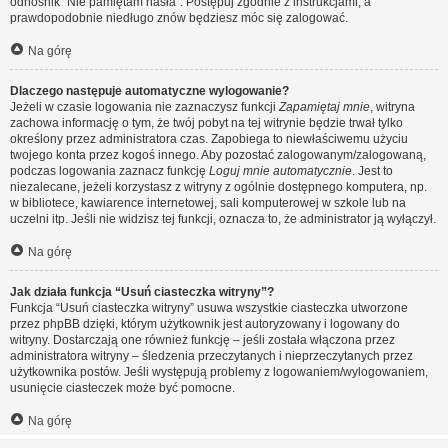
odnośnik “Nie pamiętam hasła”. Postępuj zgodnie z instrukcjami, a
prawdopodobnie niedługo znów będziesz móc się zalogować.
Na górę
Dlaczego następuje automatyczne wylogowanie?
Jeżeli w czasie logowania nie zaznaczysz funkcji
Zapamiętaj mnie
, witryna
zachowa informację o tym, że twój pobyt na tej witrynie będzie trwał tylko
określony przez administratora czas. Zapobiega to niewłaściwemu użyciu
twojego konta przez kogoś innego. Aby pozostać zalogowanym/zalogowaną,
podczas logowania zaznacz funkcję
Loguj mnie automatycznie
. Jest to
niezalecane, jeżeli korzystasz z witryny z ogólnie dostępnego komputera, np.
w bibliotece, kawiarence internetowej, sali komputerowej w szkole lub na
uczelni itp. Jeśli nie widzisz tej funkcji, oznacza to, że administrator ją wyłączył.
Na górę
Jak działa funkcja “Usuń ciasteczka witryny”?
Funkcja “Usuń ciasteczka witryny” usuwa wszystkie ciasteczka utworzone
przez phpBB dzięki, którym użytkownik jest autoryzowany i logowany do
witryny. Dostarczają one również funkcję – jeśli została włączona przez
administratora witryny – śledzenia przeczytanych i nieprzeczytanych przez
użytkownika postów. Jeśli występują problemy z logowaniem/wylogowaniem,
usunięcie ciasteczek może być pomocne.
Na górę