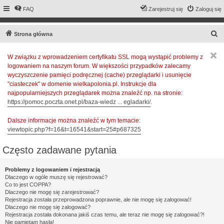
FAQ
Zarejestruj się
Zaloguj się
S
Strona główna
z
W związku z wprowadzeniem certyfikatu SSL mogą wystąpić problemy z
u
logowaniem na naszym forum. W większości przypadków zalecamy
k
wyczyszczenie pamięci podręcznej (cache) przeglądarki i usunięcie
a
"ciasteczek" w domenie wielkapolonia.pl. Instrukcje dla
najpopularniejszych przeglądarek można znaleźć np. na stronie:
j
https://pomoc.poczta.onet.pl/baza-wiedz ... egladarki/
.
Dalsze informacje można znaleźć w tym temacie:
viewtopic.php?f=16&t=16541&start=25#p687325
Często zadawane pytania
Problemy z logowaniem i rejestracją
Dlaczego w ogóle muszę się rejestrować?
Co to jest COPPA?
Dlaczego nie mogę się zarejestrować?
Rejestracja została przeprowadzona poprawnie, ale nie mogę się zalogować!
Dlaczego nie mogę się zalogować?
Rejestracja została dokonana jakiś czas temu, ale teraz nie mogę się zalogować?!
Nie pamiętam hasła!