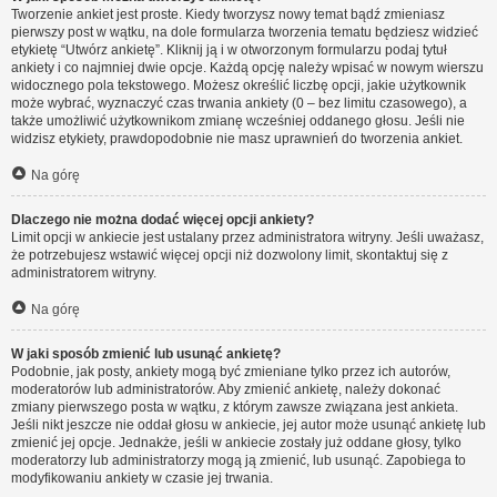
Tworzenie ankiet jest proste. Kiedy tworzysz nowy temat bądź zmieniasz
pierwszy post w wątku, na dole formularza tworzenia tematu będziesz widzieć
etykietę “Utwórz ankietę”. Kliknij ją i w otworzonym formularzu podaj tytuł
ankiety i co najmniej dwie opcje. Każdą opcję należy wpisać w nowym wierszu
widocznego pola tekstowego. Możesz określić liczbę opcji, jakie użytkownik
może wybrać, wyznaczyć czas trwania ankiety (0 – bez limitu czasowego), a
także umożliwić użytkownikom zmianę wcześniej oddanego głosu. Jeśli nie
widzisz etykiety, prawdopodobnie nie masz uprawnień do tworzenia ankiet.
Na górę
Dlaczego nie można dodać więcej opcji ankiety?
Limit opcji w ankiecie jest ustalany przez administratora witryny. Jeśli uważasz,
że potrzebujesz wstawić więcej opcji niż dozwolony limit, skontaktuj się z
administratorem witryny.
Na górę
W jaki sposób zmienić lub usunąć ankietę?
Podobnie, jak posty, ankiety mogą być zmieniane tylko przez ich autorów,
moderatorów lub administratorów. Aby zmienić ankietę, należy dokonać
zmiany pierwszego posta w wątku, z którym zawsze związana jest ankieta.
Jeśli nikt jeszcze nie oddał głosu w ankiecie, jej autor może usunąć ankietę lub
zmienić jej opcje. Jednakże, jeśli w ankiecie zostały już oddane głosy, tylko
moderatorzy lub administratorzy mogą ją zmienić, lub usunąć. Zapobiega to
modyfikowaniu ankiety w czasie jej trwania.