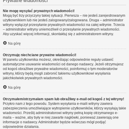
Prywatne wiadomości
Nie mogę wysyłać prywatnych wiadomości!
Mogą być trzy przyczyny takiej sytuacji. Pierwsza – nie jesteś zarejestrowanym
użytkownikiem lub nie jesteś zalogowany/zalogowana. Druga – administrator
witryny wyłączył przesyłanie prywatnych wiadomości na całej witrynie. Trzecia
– administrator witryny uniemożliwił ci przesyłanie prywatnych wiadomości.
Aby uzyskać więcej informacji, skontaktuj się z administratorem witryny.
Na górę
Otrzymuję niechciane prywatne wiadomości!
W panelu użytkownika możesz, określając odpowiednie reguły ustawić
automatyczne usuwanie wiadomości od danego nadawcy. Jeżeli otrzymujesz
od kogoś obraźliwe prywatne wiadomości, poinformuj o tym moderatorów
witryny, którzy będą mogli zabronić takiemu użytkownikowi wysyłania
jakichkolwiek prywatnych wiadomości.
Na górę
Otrzymałem/otrzymałam spam lub obraźliwy e-mail od kogoś z tej witryny!
Przykro nam z tego powodu. System wysyłania e-maili witryny zawiera
zabezpieczenia umożliwiające wytropienie użytkowników, którzy wysyłają takie
wiadomości. Prześlij administratorowi witryny pełną kopię otrzymanego e-
maila – ważne, aby były w niej zawarte nagłówki, ponieważ zawierają one
informacje o nadawcy. Administrator będzie wówczas mógł podjąć
odpowiednie działania.