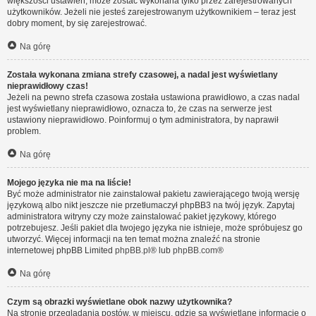
większości ustawień, może zostać wykonana tylko przez zarejestrowanych
użytkowników. Jeżeli nie jesteś zarejestrowanym użytkownikiem – teraz jest
dobry moment, by się zarejestrować.
Na górę
Została wykonana zmiana strefy czasowej, a nadal jest wyświetlany
nieprawidłowy czas!
Jeżeli na pewno strefa czasowa została ustawiona prawidłowo, a czas nadal
jest wyświetlany nieprawidłowo, oznacza to, że czas na serwerze jest
ustawiony nieprawidłowo. Poinformuj o tym administratora, by naprawił
problem.
Na górę
Mojego języka nie ma na liście!
Być może administrator nie zainstalował pakietu zawierającego twoją wersję
językową albo nikt jeszcze nie przetłumaczył phpBB3 na twój język. Zapytaj
administratora witryny czy może zainstalować pakiet językowy, którego
potrzebujesz. Jeśli pakiet dla twojego języka nie istnieje, może spróbujesz go
utworzyć. Więcej informacji na ten temat można znaleźć na stronie
internetowej phpBB Limited
phpBB.pl
® lub
phpBB.com
®
Na górę
Czym są obrazki wyświetlane obok nazwy użytkownika?
Na stronie przeglądania postów, w miejscu, gdzie są wyświetlane informacje o