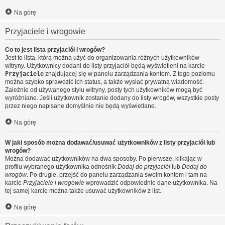
Na górę
Przyjaciele i wrogowie
Co to jest lista przyjaciół i wrogów?
Jest to lista, którą można użyć do organizowania różnych użytkowników
witryny. Użytkownicy dodani do listy przyjaciół będą wyświetleni na karcie
Przyjaciele
znajdującej się w panelu zarządzania kontem. Z tego poziomu
można szybko sprawdzić ich status, a także wysłać prywatną wiadomość.
Zależnie od używanego stylu witryny, posty tych użytkowników mogą być
wyróżniane. Jeśli użytkownik zostanie dodany do listy wrogów, wszystkie posty
przez niego napisane domyślnie nie będą wyświetlane.
Na górę
W jaki sposób można dodawać/usuwać użytkowników z listy przyjaciół lub
wrogów?
Można dodawać użytkowników na dwa sposoby. Po pierwsze, klikając w
profilu wybranego użytkownika odnośnik
Dodaj do przyjaciół
lub
Dodaj do
wrogów
. Po drugie, przejść do panelu zarządzania swoim kontem i tam na
karcie
Przyjaciele i wrogowie
wprowadzić odpowiednie dane użytkownika. Na
tej samej karcie można także usuwać użytkowników z list.
Na górę