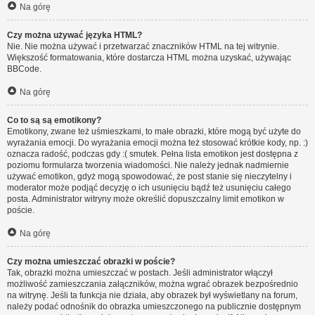
Na górę
Czy można używać języka HTML?
Nie. Nie można używać i przetwarzać znaczników HTML na tej witrynie.
Większość formatowania, które dostarcza HTML można uzyskać, używając
BBCode.
Na górę
Co to są są emotikony?
Emotikony, zwane też uśmieszkami, to małe obrazki, które mogą być użyte do
wyrażania emocji. Do wyrażania emocji można też stosować krótkie kody, np. :)
oznacza radość, podczas gdy :( smutek. Pełna lista emotikon jest dostępna z
poziomu formularza tworzenia wiadomości. Nie należy jednak nadmiernie
używać emotikon, gdyż mogą spowodować, że post stanie się nieczytelny i
moderator może podjąć decyzję o ich usunięciu bądź też usunięciu całego
posta. Administrator witryny może określić dopuszczalny limit emotikon w
poście.
Na górę
Czy można umieszczać obrazki w poście?
Tak, obrazki można umieszczać w postach. Jeśli administrator włączył
możliwość zamieszczania załączników, można wgrać obrazek bezpośrednio
na witrynę. Jeśli ta funkcja nie działa, aby obrazek był wyświetlany na forum,
należy podać odnośnik do obrazka umieszczonego na publicznie dostępnym