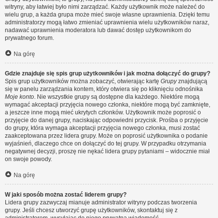
witryny, aby łatwiej było nimi zarządzać. Każdy użytkownik może należeć do
wielu grup, a każda grupa może mieć swoje własne uprawnienia. Dzięki temu
administratorzy mogą łatwo zmieniać uprawnienia wielu użytkowników naraz,
nadawać uprawnienia moderatora lub dawać dostęp użytkownikom do
prywatnego forum.
Na górę
Gdzie znajduje się spis grup użytkowników i jak można dołączyć do grupy?
Spis grup użytkowników można zobaczyć, otwierając kartę
Grupy
znajdującą
się w panelu zarządzania kontem, który otwiera się po kliknięciu odnośnika
Moje konto
. Nie wszystkie grupy są dostępne dla każdego. Niektóre mogą
wymagać akceptacji przyjęcia nowego członka, niektóre mogą być zamknięte,
a jeszcze inne mogą mieć ukrytych członków. Użytkownik może poprosić o
przyjęcie do danej grupy, naciskając odpowiedni przycisk. Prośba o przyjęcie
do grupy, która wymaga akceptacji przyjęcia nowego członka, musi zostać
zaakceptowana przez lidera grupy. Może on poprosić użytkownika o podanie
wyjaśnień, dlaczego chce on dołączyć do tej grupy. W przypadku otrzymania
negatywnej decyzji, proszę nie nękać lidera grupy pytaniami – widocznie miał
on swoje powody.
Na górę
W jaki sposób można zostać liderem grupy?
Lidera grupy zazwyczaj mianuje administrator witryny podczas tworzenia
grupy. Jeśli chcesz utworzyć grupę użytkowników, skontaktuj się z