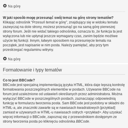
Na górę
W jaki sposób mogę przesunąć swój temat na górę strony tematów?
Klikając odnośnik “Przesuń temat w górę”, znajdujący się w widoku tematu
zazwyczaj na dole strony, możesz przesunąć go na samą górę pierwszej
strony forum. Jeśli nie widać takiego odnośnika, oznacza to, że funkcja ta jest
wyłączona lub nie upłynął jeszcze wymagany czas, zanim będzie możliwe
użycie tej funkcji. Innym, łatwym sposobem na przesunięcie tematu na
początek, jest napisanie w nim posta. Należy pamiętać, aby przy tym
przestrzegać regulaminu witryny.
Na górę
Formatowanie i typy tematów
Co to jest BBCode?
BBCode jest specjalną implementacją języka HTML, która daje lepszą kontrolę
formatowania poszczególnych elementów w postach. Używanie BBCode na
forum jest uzależnione od ustawień określanych przez administratora. Można
wyłączyć BBCode w poszczególnych postach, zaznaczając odpowiednią
funkcję w formularzu tworzenia posta. Sam BBCode jest podobny w składni do
HTML-a, ale znaczniki zawarte są w nawiasach kwadratowych [przykład]
zamiast w używanych w HTML-u nawiasach ostrych <przykład>. Aby uzyskać
więcej informacji o BBCode, zapoznaj się z przewodnikiem dostępnym ze
strony tworzenia posta po kliknięciu odnośnika
BBCode
.