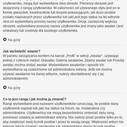
użytkowniku, mogą być wyświetlane dwa obrazki. Pierwszy obrazek jest
skojarzony z rangą użytkownika. W zależności od używanego stylu jest on w
formie gwiazdek, kwadracików lub kropek pokazujących, jak dużo postów
zostało napisanych przez użytkownika lub jaki jest jego status na tej witrynie.
Jest on wyświetlany poniżej nazwy użytkownika. Drugi, zazwyczaj większy
obrazek, wyświetlany powyżej nazwy użytkownika jest znany jako awatar i jest
unikatowy lub osobisty dla każdego użytkownika.
Na górę
Jak wyświetlić awatar?
W panelu zarządzania kontem na karcie „Profil” w sekcji „Awatar”, używając
jednej z czterech metod: Gravatar, Galeria awatarów, Zdalny awatar lub Prześlij
awatar, można dodać awatar. Wyświetlanie awatarów i sposób ich
wyświetlania są uzależnione od administratora witryny. Jeśli nie można
używać awatarów na danej witrynie, należy skontaktować się z jej
administratorem.
Na górę
Co to jest ranga i jak można ją zmienić?
Rangi wyświetlane pod nazwami użytkowników oznaczają, ile postów dany
użytkownik napisał lub jaki ma status na forum, np. moderatora czy
administratora. Użytkownicy nie mogą bezpośrednio zmieniać stylu rang,
ponieważ ustawia je administrator witryny. Nie należy pisać postów tylko po to,
aby zwiększyć swój licznik postów i przez to swoją rangę. Większość witryn nie
toleruje takich działań i moderator lub administrator obniży licznik postów