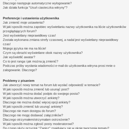
Dlaczego następuje automatyczne wylogowanie?
Jak działa funkcja “Usuń ciasteczka witryny”?
Preferencje i ustawienia użytkownika
Jak zmienić moje ustawienia?
W jaki sposób można zapobiec wyświetlaniu nazwy użytkownika na liście użytkowników
przeglądających forum?
Jest wyświetlany nieprawidłowy czas!
Została wykonana zmiana strefy czasowej, a nadal jest wyświetlany nieprawidłowy
czas!
Mojego języka nie ma na liście!
Czym są obrazki wyświetlane obok nazwy użytkownika?
Jak wyświetlić awatar?
Co to jest ranga i jak można ją zmienić?
Podczas próby wysłania wiadomości e-mail do użytkownika witryna prosi mnie o
zalogowanie. Dlaczego?
Problemy z pisaniem
Jak utworzyć nowy temat na forum lub wysłać odpowiedź w temacie?
W jaki sposób można zmienić lub usunąć post?
W jaki sposób można dodać podpis do swojego posta?
W jaki sposób można utworzyć ankietę?
Dlaczego nie można dodać więcej opcji ankiety?
W jaki sposób zmienić lub usunąć ankietę?
Dlaczego nie mam dostępu do forum?
Dlaczego nie mogę dodawać załączników?
Dlaczego otrzymałem/otrzymałam ostrzeżenie?
W jaki sposób można zgłosić posty moderatorowi?
Do czego służy przycisk “Zapisz” znajdujący się w oknie tworzenia tematu?