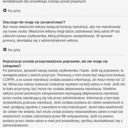
kontaktowym dla wszelkiego rodzaju porad prawnych.
Na górę
Dlaczego nie mogę się zarejestrować?
Być może właściciel witryny wyłączył funkcję rejestracji, aby nie rejestrowały
się nowe osoby. Właściciel witryny mógł także zablokować twój adres IP lub
zabronił nazwy użytkownika, którą próbujesz zarejestrować. W sprawie
pomocy, skontaktuj się z administratorem witryny.
Na górę
Rejestracja została przeprowadzona poprawnie, ale nie mogę się
zalogować!
Po pierwsze, sprawdź swoją nazwę użytkownika i hasło. Jeśli są poprawne, to
wystąpiła jedna z dwóch przyczyn. Pierwszą z nich może być włączona funkcja
COPPA, a w czasie rejestracji została podana informacja, że masz mniej niż 13
lat. Wówczas należy wykonać instrukcje wysłane na twój adres e-mail. Jeśli nie
to było przyczyną, być może nie została aktywowana rejestracja. Niektóre
witryny przed pierwszym zalogowaniem wymagają aktywowania rejestracji
przez osobę rejestrującą się lub przez administratora. Informacja o tym była
wyświetlona podczas rejestracji. Jeśli została wysłana do ciebie wiadomość e-
mail, postępuj zgodnie z zawartymi w niej instrukcjami. Jeżeli taka wiadomość
do ciebie nie dotarła, być może został podany nieprawidłowy adres e-mail lub
wiadomość została zatrzymana przez filtr antyspamowy. Jeśli na pewno
podany przez ciebie adres e-mail jest prawidłowy, spróbuj skontaktować się z
administratorem.