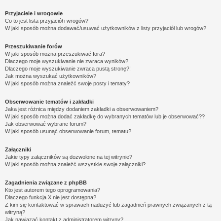
Przyjaciele i wrogowie
Co to jest lista przyjaciół i wrogów?
W jaki sposób można dodawać/usuwać użytkowników z listy przyjaciół lub wrogów?
Przeszukiwanie forów
W jaki sposób można przeszukiwać fora?
Dlaczego moje wyszukiwanie nie zwraca wyników?
Dlaczego moje wyszukiwanie zwraca pustą stronę?!
Jak można wyszukać użytkowników?
W jaki sposób można znaleźć swoje posty i tematy?
Obserwowanie tematów i zakładki
Jaka jest różnica między dodaniem zakładki a obserwowaniem?
W jaki sposób można dodać zakładkę do wybranych tematów lub je obserwować??
Jak obserwować wybrane forum?
W jaki sposób usunąć obserwowanie forum, tematu?
Załączniki
Jakie typy załączników są dozwolone na tej witrynie?
W jaki sposób można znaleźć wszystkie swoje załączniki?
Zagadnienia związane z phpBB
Kto jest autorem tego oprogramowania?
Dlaczego funkcja X nie jest dostępna?
Z kim się kontaktować w sprawach nadużyć lub zagadnień prawnych związanych z tą
witryną?
Jak nawiązać kontakt z administratorem witryny?