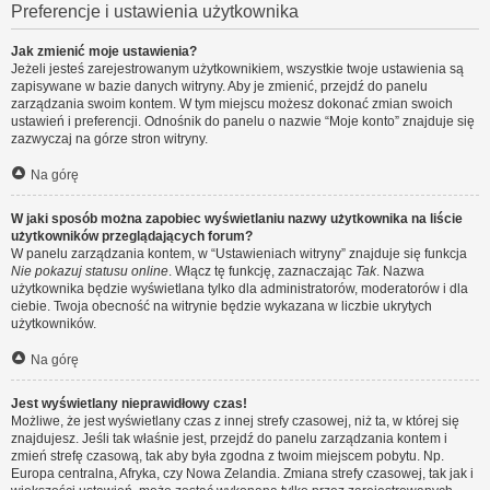
Preferencje i ustawienia użytkownika
Jak zmienić moje ustawienia?
Jeżeli jesteś zarejestrowanym użytkownikiem, wszystkie twoje ustawienia są
zapisywane w bazie danych witryny. Aby je zmienić, przejdź do panelu
zarządzania swoim kontem. W tym miejscu możesz dokonać zmian swoich
ustawień i preferencji. Odnośnik do panelu o nazwie “Moje konto” znajduje się
zazwyczaj na górze stron witryny.
Na górę
W jaki sposób można zapobiec wyświetlaniu nazwy użytkownika na liście
użytkowników przeglądających forum?
W panelu zarządzania kontem, w “Ustawieniach witryny” znajduje się funkcja
Nie pokazuj statusu online
. Włącz tę funkcję, zaznaczając
Tak
. Nazwa
użytkownika będzie wyświetlana tylko dla administratorów, moderatorów i dla
ciebie. Twoja obecność na witrynie będzie wykazana w liczbie ukrytych
użytkowników.
Na górę
Jest wyświetlany nieprawidłowy czas!
Możliwe, że jest wyświetlany czas z innej strefy czasowej, niż ta, w której się
znajdujesz. Jeśli tak właśnie jest, przejdź do panelu zarządzania kontem i
zmień strefę czasową, tak aby była zgodna z twoim miejscem pobytu. Np.
Europa centralna, Afryka, czy Nowa Zelandia. Zmiana strefy czasowej, tak jak i