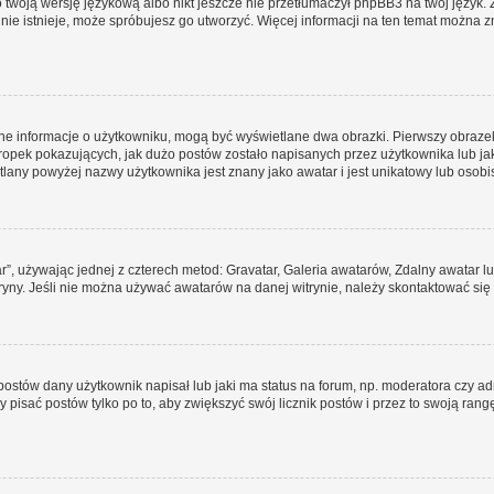
 twoją wersję językową albo nikt jeszcze nie przetłumaczył phpBB3 na twój język. 
a nie istnieje, może spróbujesz go utworzyć. Więcej informacji na ten temat można 
ane informacje o użytkowniku, mogą być wyświetlane dwa obrazki. Pierwszy obrazek
pek pokazujących, jak dużo postów zostało napisanych przez użytkownika lub jaki j
lany powyżej nazwy użytkownika jest znany jako awatar i jest unikatowy lub osobi
ar”, używając jednej z czterech metod: Gravatar, Galeria awatarów, Zdalny awatar 
ryny. Jeśli nie można używać awatarów na danej witrynie, należy skontaktować się 
stów dany użytkownik napisał lub jaki ma status na forum, np. moderatora czy a
y pisać postów tylko po to, aby zwiększyć swój licznik postów i przez to swoją rangę