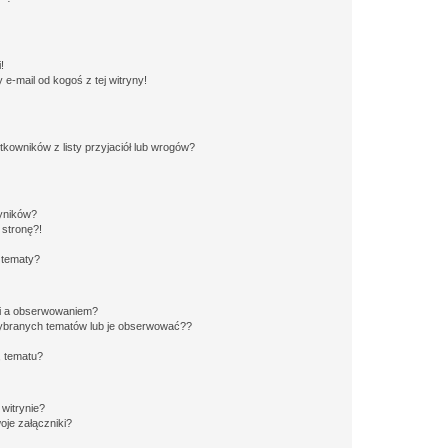
!
e-mail od kogoś z tej witryny!
owników z listy przyjaciół lub wrogów?
yników?
stronę?!
 tematy?
ki a obserwowaniem?
ybranych tematów lub je obserwować??
, tematu?
 witrynie?
je załączniki?