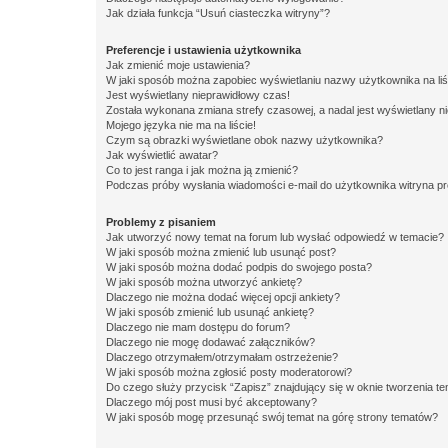
Jak działa funkcja “Usuń ciasteczka witryny”?
Preferencje i ustawienia użytkownika
Jak zmienić moje ustawienia?
W jaki sposób można zapobiec wyświetlaniu nazwy użytkownika na li
Jest wyświetlany nieprawidłowy czas!
Została wykonana zmiana strefy czasowej, a nadal jest wyświetlany n
Mojego języka nie ma na liście!
Czym są obrazki wyświetlane obok nazwy użytkownika?
Jak wyświetlić awatar?
Co to jest ranga i jak można ją zmienić?
Podczas próby wysłania wiadomości e-mail do użytkownika witryna pr
Problemy z pisaniem
Jak utworzyć nowy temat na forum lub wysłać odpowiedź w temacie?
W jaki sposób można zmienić lub usunąć post?
W jaki sposób można dodać podpis do swojego posta?
W jaki sposób można utworzyć ankietę?
Dlaczego nie można dodać więcej opcji ankiety?
W jaki sposób zmienić lub usunąć ankietę?
Dlaczego nie mam dostępu do forum?
Dlaczego nie mogę dodawać załączników?
Dlaczego otrzymałem/otrzymałam ostrzeżenie?
W jaki sposób można zgłosić posty moderatorowi?
Do czego służy przycisk “Zapisz” znajdujący się w oknie tworzenia t
Dlaczego mój post musi być akceptowany?
W jaki sposób mogę przesunąć swój temat na górę strony tematów?