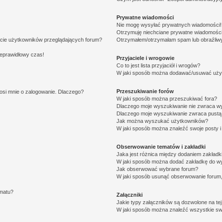
Prywatne wiadomości
Nie mogę wysyłać prywatnych wiadomości!
Otrzymuję niechciane prywatne wiadomości
ście użytkowników przeglądających forum?
Otrzymałem/otrzymałam spam lub obraźliwy 
ieprawidłowy czas!
Przyjaciele i wrogowie
Co to jest lista przyjaciół i wrogów?
W jaki sposób można dodawać/usuwać użytk
Przeszukiwanie forów
osi mnie o zalogowanie. Dlaczego?
W jaki sposób można przeszukiwać fora?
Dlaczego moje wyszukiwanie nie zwraca w
Dlaczego moje wyszukiwanie zwraca pustą 
Jak można wyszukać użytkowników?
W jaki sposób można znaleźć swoje posty i
Obserwowanie tematów i zakładki
Jaka jest różnica między dodaniem zakład
W jaki sposób można dodać zakładkę do w
Jak obserwować wybrane forum?
W jaki sposób usunąć obserwowanie forum
ematu?
Załączniki
Jakie typy załączników są dozwolone na tej
W jaki sposób można znaleźć wszystkie swo