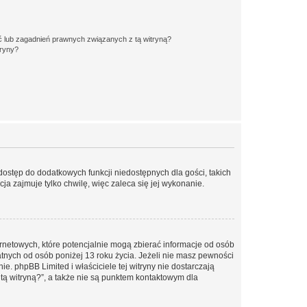
 lub zagadnień prawnych związanych z tą witryną?
tryny?
 dostęp do dodatkowych funkcji niedostępnych dla gości, takich
a zajmuje tylko chwilę, więc zaleca się jej wykonanie.
ernetowych, które potencjalnie mogą zbierać informacje od osób
tnych od osób poniżej 13 roku życia. Jeżeli nie masz pewności
e. phpBB Limited i właściciele tej witryny nie dostarczają
ą witryną?”, a także nie są punktem kontaktowym dla