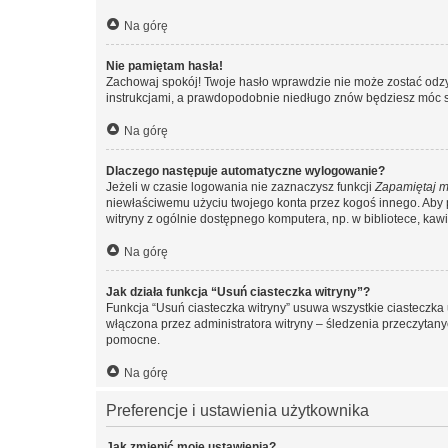
Na górę
Nie pamiętam hasła!
Zachowaj spokój! Twoje hasło wprawdzie nie może zostać odzys
instrukcjami, a prawdopodobnie niedługo znów będziesz móc 
Na górę
Dlaczego następuje automatyczne wylogowanie?
Jeżeli w czasie logowania nie zaznaczysz funkcji
Zapamiętaj m
niewłaściwemu użyciu twojego konta przez kogoś innego. Ab
witryny z ogólnie dostępnego komputera, np. w bibliotece, kawiar
Na górę
Jak działa funkcja “Usuń ciasteczka witryny”?
Funkcja “Usuń ciasteczka witryny” usuwa wszystkie ciasteczka 
włączona przez administratora witryny – śledzenia przeczytan
pomocne.
Na górę
Preferencje i ustawienia użytkownika
Jak zmienić moje ustawienia?