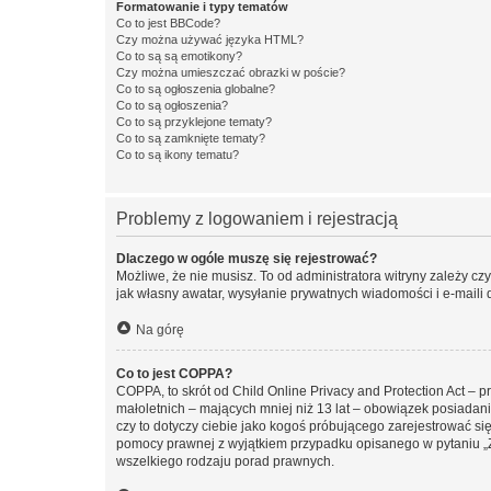
Formatowanie i typy tematów
Co to jest BBCode?
Czy można używać języka HTML?
Co to są są emotikony?
Czy można umieszczać obrazki w poście?
Co to są ogłoszenia globalne?
Co to są ogłoszenia?
Co to są przyklejone tematy?
Co to są zamknięte tematy?
Co to są ikony tematu?
Problemy z logowaniem i rejestracją
Dlaczego w ogóle muszę się rejestrować?
Możliwe, że nie musisz. To od administratora witryny zależy cz
jak własny awatar, wysyłanie prywatnych wiadomości i e-maili 
Na górę
Co to jest COPPA?
COPPA, to skrót od Child Online Privacy and Protection Act – 
małoletnich – mających mniej niż 13 lat – obowiązek posiadan
czy to dotyczy ciebie jako kogoś próbującego zarejestrować się 
pomocy prawnej z wyjątkiem przypadku opisanego w pytaniu „Z
wszelkiego rodzaju porad prawnych.