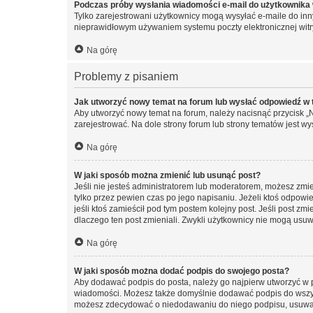
Podczas próby wysłania wiadomości e-mail do użytkownika 
Tylko zarejestrowani użytkownicy mogą wysyłać e-maile do inny
nieprawidłowym używaniem systemu poczty elektronicznej wit
Na górę
Problemy z pisaniem
Jak utworzyć nowy temat na forum lub wysłać odpowiedź w
Aby utworzyć nowy temat na forum, należy nacisnąć przycisk 
zarejestrować. Na dole strony forum lub strony tematów jest 
Na górę
W jaki sposób można zmienić lub usunąć post?
Jeśli nie jesteś administratorem lub moderatorem, możesz zmie
tylko przez pewien czas po jego napisaniu. Jeżeli ktoś odpowiedz
jeśli ktoś zamieścił pod tym postem kolejny post. Jeśli post zm
dlaczego ten post zmieniali. Zwykli użytkownicy nie mogą usuw
Na górę
W jaki sposób można dodać podpis do swojego posta?
Aby dodawać podpis do posta, należy go najpierw utworzyć w 
wiadomości. Możesz także domyślnie dodawać podpis do wszyst
możesz zdecydować o niedodawaniu do niego podpisu, usuwaj