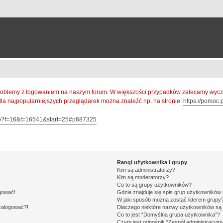
oblemy z logowaniem na naszym forum. W większości przypadków zalecamy wyczys
 dla najpopularniejszych przeglądarek można znaleźć np. na stronie:
https://pomoc.p
hp?f=16&t=16541&start=25#p687325
Rangi użytkownika i grupy
Kim są administratorzy?
Kim są moderatorzy?
Co to są grupy użytkowników?
ogować!
Gdzie znajduje się spis grup użytkowników
W jaki sposób można zostać liderem grupy
 zalogować?!
Dlaczego niektóre nazwy użytkowników są 
Co to jest “Domyślna grupa użytkownika”?
Czym jest odnośnik “Zespół administracyjn