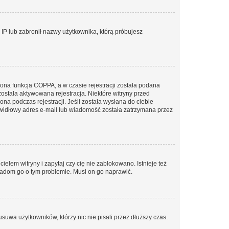
s IP lub zabronił nazwy użytkownika, którą próbujesz
ona funkcja COPPA, a w czasie rejestracji została podana
została aktywowana rejestracja. Niektóre witryny przed
na podczas rejestracji. Jeśli została wysłana do ciebie
rawidłowy adres e-mail lub wiadomość została zatrzymana przez
elem witryny i zapytaj czy cię nie zablokowano. Istnieje też
wiadom go o tym problemie. Musi on go naprawić.
suwa użytkowników, którzy nic nie pisali przez dłuższy czas.