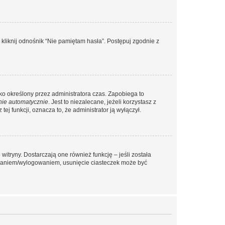
liknij odnośnik “Nie pamiętam hasła”. Postępuj zgodnie z
ylko określony przez administratora czas. Zapobiega to
nie automatycznie
. Jest to niezalecane, jeżeli korzystasz z
ej funkcji, oznacza to, że administrator ją wyłączył.
itryny. Dostarczają one również funkcję – jeśli została
gowaniem/wylogowaniem, usunięcie ciasteczek może być