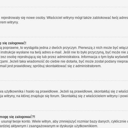
ie rejestrowały się nowe osoby. Właściciel witryny mógł także zablokować twój adre
rem witryny.
ę się zalogować!
są poprawne, to wystąpiła jedna z dwóch przyczyn. Pierwszą z nich może być włącz
nstrukcje wysłane na twój adres e-mail. Jeśli nie to było przyczyną, być może nie 
 osobę rejestrującą się lub przez administratora. Informacja o tym była wyświetlo
kcjami. Jeżeli taka wiadomość do ciebie nie dotarła, być może został podany niep
mail jest prawidłowy, spróbuj skontaktować się z administratorem.
żytkownika i hasło są prawidłowe. Jeżeli są prawidłowe, skontaktuj się z właścici
itryny, na której znajduje się forum. Skontaktuj się z właścicielem witryny i po
e mogę się zalogować?!
sunął twoje konto. Wiele witryn, aby zmniejszyć rozmiar bazy danych, cyklicznie u
dź bardziej aktywnym i zaangażowanym w dyskusje użytkownikiem.