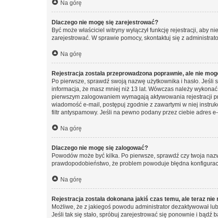
Na górę
Dlaczego nie mogę się zarejestrować?
Być może właściciel witryny wyłączył funkcję rejestracji, aby n
zarejestrować. W sprawie pomocy, skontaktuj się z administrato
Na górę
Rejestracja została przeprowadzona poprawnie, ale nie mog
Po pierwsze, sprawdź swoją nazwę użytkownika i hasło. Jeśli 
informacja, że masz mniej niż 13 lat. Wówczas należy wykonać i
pierwszym zalogowaniem wymagają aktywowania rejestracji przez
wiadomość e-mail, postępuj zgodnie z zawartymi w niej instru
filtr antyspamowy. Jeśli na pewno podany przez ciebie adres e-
Na górę
Dlaczego nie mogę się zalogować?
Powodów może być kilka. Po pierwsze, sprawdź czy twoja nazwa u
prawdopodobieństwo, że problem powoduje błędna konfiguracja w
Na górę
Rejestracja została dokonana jakiś czas temu, ale teraz ni
Możliwe, że z jakiegoś powodu administrator dezaktywował lub u
Jeśli tak się stało, spróbuj zarejestrować się ponownie i bą