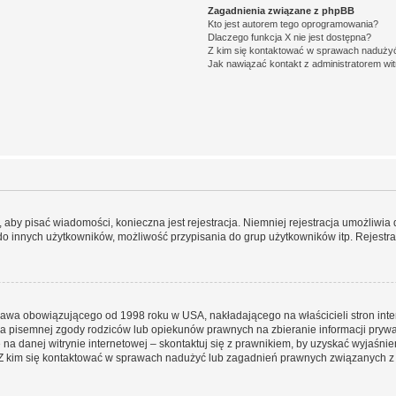
Zagadnienia związane z phpBB
Kto jest autorem tego oprogramowania?
Dlaczego funkcja X nie jest dostępna?
Z kim się kontaktować w sprawach nadużyć
Jak nawiązać kontakt z administratorem wi
y, aby pisać wiadomości, konieczna jest rejestracja. Niemniej rejestracja umożliwia
do innych użytkowników, możliwość przypisania do grup użytkowników itp. Rejestracj
prawa obowiązującego od 1998 roku w USA, nakładającego na właścicieli stron int
ia pisemnej zgody rodziców lub opiekunów prawnych na zbieranie informacji prywa
na danej witrynie internetowej – skontaktuj się z prawnikiem, by uzyskać wyjaśnieni
 kim się kontaktować w sprawach nadużyć lub zagadnień prawnych związanych z t