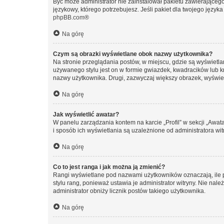
Być może administrator nie zainstalował pakietu zawierającego
językowy, którego potrzebujesz. Jeśli pakiet dla twojego język
phpBB.com
®
Na górę
Czym są obrazki wyświetlane obok nazwy użytkownika?
Na stronie przeglądania postów, w miejscu, gdzie są wyświetl
używanego stylu jest on w formie gwiazdek, kwadracików lub kro
nazwy użytkownika. Drugi, zazwyczaj większy obrazek, wyświet
Na górę
Jak wyświetlić awatar?
W panelu zarządzania kontem na karcie „Profil” w sekcji „Awat
i sposób ich wyświetlania są uzależnione od administratora wit
Na górę
Co to jest ranga i jak można ją zmienić?
Rangi wyświetlane pod nazwami użytkowników oznaczają, ile po
stylu rang, ponieważ ustawia je administrator witryny. Nie należ
administrator obniży licznik postów takiego użytkownika.
Na górę