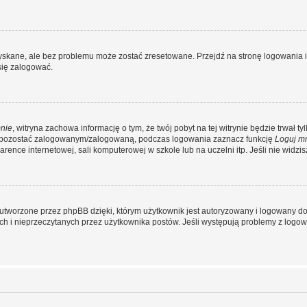
kane, ale bez problemu może zostać zresetowane. Przejdź na stronę logowania i k
się zalogować.
nie
, witryna zachowa informację o tym, że twój pobyt na tej witrynie będzie trwał t
y pozostać zalogowanym/zalogowaną, podczas logowania zaznacz funkcję
Loguj m
ence internetowej, sali komputerowej w szkole lub na uczelni itp. Jeśli nie widzisz t
utworzone przez phpBB dzięki, którym użytkownik jest autoryzowany i logowany do w
ych i nieprzeczytanych przez użytkownika postów. Jeśli występują problemy z lo