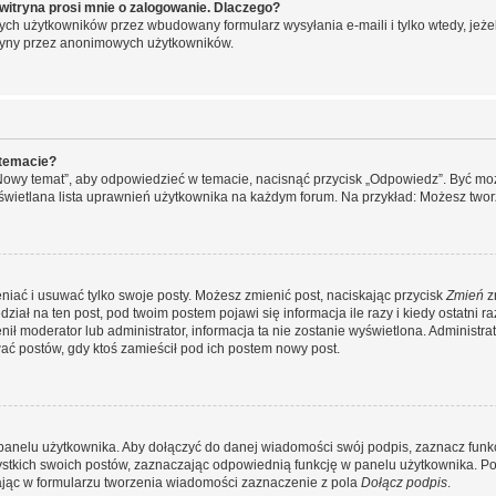
witryna prosi mnie o zalogowanie. Dlaczego?
ch użytkowników przez wbudowany formularz wysyłania e-maili i tylko wtedy, jeżeli
ryny przez anonimowych użytkowników.
 temacie?
„Nowy temat”, aby odpowiedzieć w temacie, nacisnąć przycisk „Odpowiedz”. Być mo
wyświetlana lista uprawnień użytkownika na każdym forum. Na przykład: Możesz two
niać i usuwać tylko swoje posty. Możesz zmienić post, naciskając przycisk
Zmień
z
iał na ten post, pod twoim postem pojawi się informacja ile razy i kiedy ostatni raz
ienił moderator lub administrator, informacja ta nie zostanie wyświetlona. Administr
ać postów, gdy ktoś zamieścił pod ich postem nowy post.
panelu użytkownika. Aby dołączyć do danej wiadomości swój podpis, zaznacz funk
kich swoich postów, zaznaczając odpowiednią funkcję w panelu użytkownika. Po u
ąc w formularzu tworzenia wiadomości zaznaczenie z pola
Dołącz podpis
.