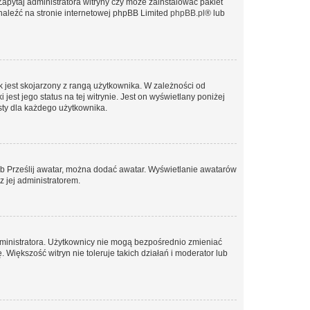
Zapytaj administratora witryny czy może zainstalować pakiet
znaleźć na stronie internetowej phpBB Limited
phpBB.pl
® lub
 jest skojarzony z rangą użytkownika. W zależności od
est jego status na tej witrynie. Jest on wyświetlany poniżej
sty dla każdego użytkownika.
lub Prześlij awatar, można dodać awatar. Wyświetlanie awatarów
z jej administratorem.
dministratora. Użytkownicy nie mogą bezpośrednio zmieniać
. Większość witryn nie toleruje takich działań i moderator lub