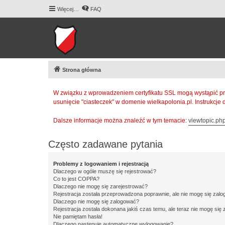
Więcej…
FAQ
Strona główna
W związku z wprowadzeniem certyfikatu SSL mogą wystąpić pr
usunięcie "ciasteczek" w domenie wielkapolonia.pl. Instrukcje
Dalsze informacje można znaleźć w tym temacie:
viewtopic.p
Często zadawane pytania
Problemy z logowaniem i rejestracją
Dlaczego w ogóle muszę się rejestrować?
Co to jest COPPA?
Dlaczego nie mogę się zarejestrować?
Rejestracja została przeprowadzona poprawnie, ale nie mogę się zal
Dlaczego nie mogę się zalogować?
Rejestracja została dokonana jakiś czas temu, ale teraz nie mogę się
Nie pamiętam hasła!
Dlaczego następuje automatyczne wylogowanie?