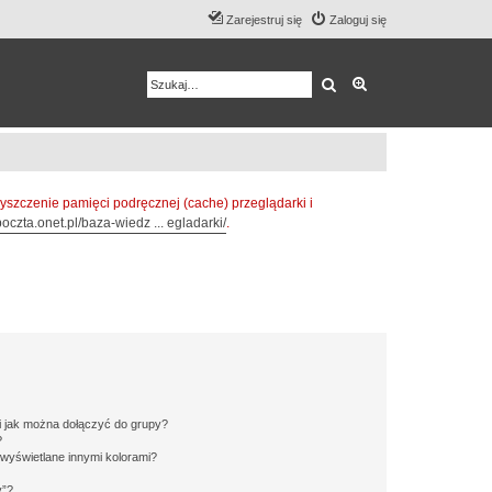
Zarejestruj się
Zaloguj się
Szukaj
Wyszukiwanie z
zczenie pamięci podręcznej (cache) przeglądarki i
oczta.onet.pl/baza-wiedz ... egladarki/
.
 i jak można dołączyć do grupy?
?
wyświetlane innymi kolorami?
y”?