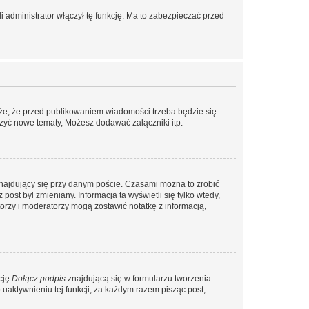
 administrator włączył tę funkcję. Ma to zabezpieczać przed
że, że przed publikowaniem wiadomości trzeba będzie się
rzyć nowe tematy, Możesz dodawać załączniki itp.
najdujący się przy danym poście. Czasami można to zrobić
 post był zmieniany. Informacja ta wyświetli się tylko wtedy,
atorzy i moderatorzy mogą zostawić notatkę z informacją,
cję
Dołącz podpis
znajdującą się w formularzu tworzenia
aktywnieniu tej funkcji, za każdym razem pisząc post,