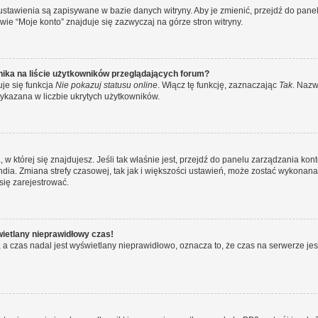
 ustawienia są zapisywane w bazie danych witryny. Aby je zmienić, przejdź do p
ie “Moje konto” znajduje się zazwyczaj na górze stron witryny.
ika na liście użytkowników przeglądających forum?
je się funkcja
Nie pokazuj statusu online
. Włącz tę funkcję, zaznaczając
Tak
. Nazw
wykazana w liczbie ukrytych użytkowników.
ta, w której się znajdujesz. Jeśli tak właśnie jest, przejdź do panelu zarządzania k
dia. Zmiana strefy czasowej, tak jak i większości ustawień, może zostać wykonana 
się zarejestrować.
wietlany nieprawidłowy czas!
a czas nadal jest wyświetlany nieprawidłowo, oznacza to, że czas na serwerze jes