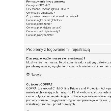
Formatowanie i typy tematów
Co to jest BBCode?
Czy można używać języka HTML?
Co to są są emotikony?
Czy można umieszczać obrazki w poście?
Co to są ogłoszenia globalne?
Co to są ogłoszenia?
Co to są przyklejone tematy?
Co to są zamknięte tematy?
Co to są ikony tematu?
Problemy z logowaniem i rejestracją
Dlaczego w ogóle muszę się rejestrować?
Możliwe, że nie musisz. To od administratora witryny zależy cz
jak własny awatar, wysyłanie prywatnych wiadomości i e-maili 
Na górę
Co to jest COPPA?
COPPA, to skrót od Child Online Privacy and Protection Act – 
małoletnich – mających mniej niż 13 lat – obowiązek posiadan
czy to dotyczy ciebie jako kogoś próbującego zarejestrować się 
pomocy prawnej z wyjątkiem przypadku opisanego w pytaniu „Z
wszelkiego rodzaju porad prawnych.