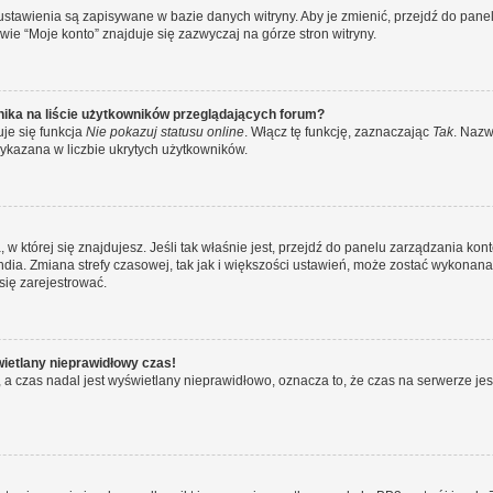
 ustawienia są zapisywane w bazie danych witryny. Aby je zmienić, przejdź do p
ie “Moje konto” znajduje się zazwyczaj na górze stron witryny.
ika na liście użytkowników przeglądających forum?
je się funkcja
Nie pokazuj statusu online
. Włącz tę funkcję, zaznaczając
Tak
. Nazw
wykazana w liczbie ukrytych użytkowników.
ta, w której się znajdujesz. Jeśli tak właśnie jest, przejdź do panelu zarządzania k
dia. Zmiana strefy czasowej, tak jak i większości ustawień, może zostać wykonana 
się zarejestrować.
wietlany nieprawidłowy czas!
a czas nadal jest wyświetlany nieprawidłowo, oznacza to, że czas na serwerze jes