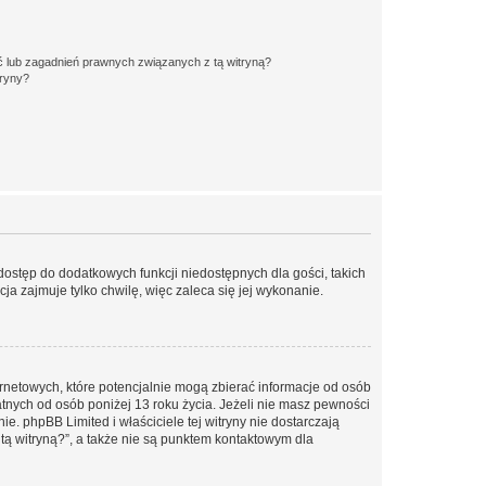
 lub zagadnień prawnych związanych z tą witryną?
tryny?
 dostęp do dodatkowych funkcji niedostępnych dla gości, takich
a zajmuje tylko chwilę, więc zaleca się jej wykonanie.
ernetowych, które potencjalnie mogą zbierać informacje od osób
tnych od osób poniżej 13 roku życia. Jeżeli nie masz pewności
e. phpBB Limited i właściciele tej witryny nie dostarczają
ą witryną?”, a także nie są punktem kontaktowym dla