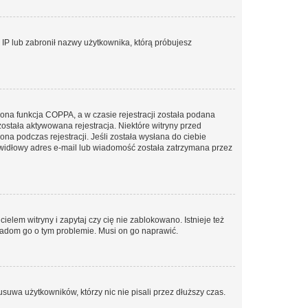
s IP lub zabronił nazwy użytkownika, którą próbujesz
ona funkcja COPPA, a w czasie rejestracji została podana
została aktywowana rejestracja. Niektóre witryny przed
na podczas rejestracji. Jeśli została wysłana do ciebie
rawidłowy adres e-mail lub wiadomość została zatrzymana przez
elem witryny i zapytaj czy cię nie zablokowano. Istnieje też
wiadom go o tym problemie. Musi on go naprawić.
suwa użytkowników, którzy nic nie pisali przez dłuższy czas.