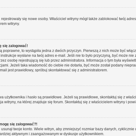
ie rejestrowały się nowe osoby. Właściciel witryny mógł także zablokować twój adre
rem witryny.
ę się zalogować!
są poprawne, to wystąpiła jedna z dwóch przyczyn. Pierwszą z nich może być włącz
nstrukcje wysłane na twój adres e-mail. Jeśli nie to było przyczyną, być może nie 
 osobę rejestrującą się lub przez administratora. Informacja o tym była wyświetlo
kcjami. Jeżeli taka wiadomość do ciebie nie dotarła, być może został podany niep
mail jest prawidłowy, spróbuj skontaktować się z administratorem.
żytkownika i hasło są prawidłowe. Jeżeli są prawidłowe, skontaktuj się z właścici
itryny, na której znajduje się forum. Skontaktuj się z właścicielem witryny i po
e mogę się zalogować?!
sunął twoje konto. Wiele witryn, aby zmniejszyć rozmiar bazy danych, cyklicznie u
dź bardziej aktywnym i zaangażowanym w dyskusje użytkownikiem.