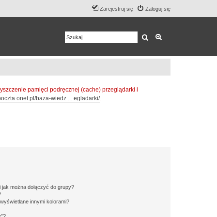
Zarejestruj się
Zaloguj się
Szukaj
Wyszukiwanie z
zczenie pamięci podręcznej (cache) przeglądarki i
oczta.onet.pl/baza-wiedz ... egladarki/
.
 i jak można dołączyć do grupy?
?
wyświetlane innymi kolorami?
y”?