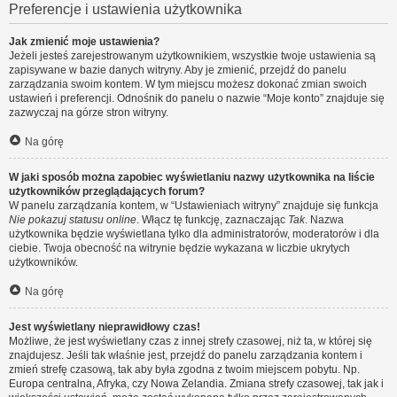
Preferencje i ustawienia użytkownika
Jak zmienić moje ustawienia?
Jeżeli jesteś zarejestrowanym użytkownikiem, wszystkie twoje ustawienia są
zapisywane w bazie danych witryny. Aby je zmienić, przejdź do panelu
zarządzania swoim kontem. W tym miejscu możesz dokonać zmian swoich
ustawień i preferencji. Odnośnik do panelu o nazwie “Moje konto” znajduje się
zazwyczaj na górze stron witryny.
Na górę
W jaki sposób można zapobiec wyświetlaniu nazwy użytkownika na liście
użytkowników przeglądających forum?
W panelu zarządzania kontem, w “Ustawieniach witryny” znajduje się funkcja
Nie pokazuj statusu online
. Włącz tę funkcję, zaznaczając
Tak
. Nazwa
użytkownika będzie wyświetlana tylko dla administratorów, moderatorów i dla
ciebie. Twoja obecność na witrynie będzie wykazana w liczbie ukrytych
użytkowników.
Na górę
Jest wyświetlany nieprawidłowy czas!
Możliwe, że jest wyświetlany czas z innej strefy czasowej, niż ta, w której się
znajdujesz. Jeśli tak właśnie jest, przejdź do panelu zarządzania kontem i
zmień strefę czasową, tak aby była zgodna z twoim miejscem pobytu. Np.
Europa centralna, Afryka, czy Nowa Zelandia. Zmiana strefy czasowej, tak jak i