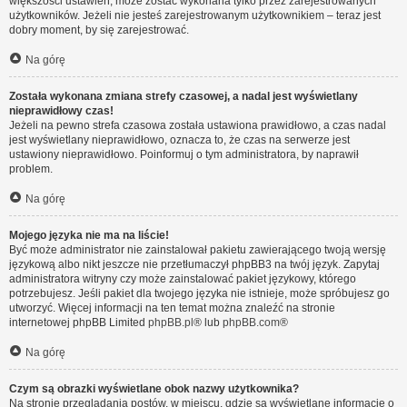
większości ustawień, może zostać wykonana tylko przez zarejestrowanych
użytkowników. Jeżeli nie jesteś zarejestrowanym użytkownikiem – teraz jest
dobry moment, by się zarejestrować.
Na górę
Została wykonana zmiana strefy czasowej, a nadal jest wyświetlany
nieprawidłowy czas!
Jeżeli na pewno strefa czasowa została ustawiona prawidłowo, a czas nadal
jest wyświetlany nieprawidłowo, oznacza to, że czas na serwerze jest
ustawiony nieprawidłowo. Poinformuj o tym administratora, by naprawił
problem.
Na górę
Mojego języka nie ma na liście!
Być może administrator nie zainstalował pakietu zawierającego twoją wersję
językową albo nikt jeszcze nie przetłumaczył phpBB3 na twój język. Zapytaj
administratora witryny czy może zainstalować pakiet językowy, którego
potrzebujesz. Jeśli pakiet dla twojego języka nie istnieje, może spróbujesz go
utworzyć. Więcej informacji na ten temat można znaleźć na stronie
internetowej phpBB Limited
phpBB.pl
® lub
phpBB.com
®
Na górę
Czym są obrazki wyświetlane obok nazwy użytkownika?
Na stronie przeglądania postów, w miejscu, gdzie są wyświetlane informacje o