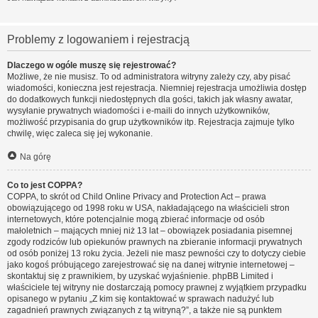
Problemy z logowaniem i rejestracją
Dlaczego w ogóle muszę się rejestrować?
Możliwe, że nie musisz. To od administratora witryny zależy czy, aby pisać
wiadomości, konieczna jest rejestracja. Niemniej rejestracja umożliwia dostęp
do dodatkowych funkcji niedostępnych dla gości, takich jak własny awatar,
wysyłanie prywatnych wiadomości i e-maili do innych użytkowników,
możliwość przypisania do grup użytkowników itp. Rejestracja zajmuje tylko
chwilę, więc zaleca się jej wykonanie.
Na górę
Co to jest COPPA?
COPPA, to skrót od Child Online Privacy and Protection Act – prawa
obowiązującego od 1998 roku w USA, nakładającego na właścicieli stron
internetowych, które potencjalnie mogą zbierać informacje od osób
małoletnich – mających mniej niż 13 lat – obowiązek posiadania pisemnej
zgody rodziców lub opiekunów prawnych na zbieranie informacji prywatnych
od osób poniżej 13 roku życia. Jeżeli nie masz pewności czy to dotyczy ciebie
jako kogoś próbującego zarejestrować się na danej witrynie internetowej –
skontaktuj się z prawnikiem, by uzyskać wyjaśnienie. phpBB Limited i
właściciele tej witryny nie dostarczają pomocy prawnej z wyjątkiem przypadku
opisanego w pytaniu „Z kim się kontaktować w sprawach nadużyć lub
zagadnień prawnych związanych z tą witryną?”, a także nie są punktem