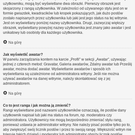
użytkowniku, mogą być wyświetlane dwa obrazki. Pierwszy obrazek jest
skojarzony z rangą użytkownika. W zależności od używanego stylu jest on w
formie gwiazdek, kwadracików lub kropek pokazujących, jak dużo postów
zostało napisanych przez użytkownika lub jaki jest jego status na tej witrynie.
Jest on wyświetlany poniżej nazwy użytkownika. Drugi, zazwyczaj większy
obrazek, wyświetlany powyżej nazwy użytkownika jest znany jako awatar i jest
unikatowy lub osobisty dla każdego użytkownika.
Na górę
Jak wyświetlić awatar?
W panelu zarządzania kontem na karcie „Profil” w sekcji „Awatar”, używając
jednej z czterech metod: Gravatar, Galeria awatarów, Zdalny awatar lub Prześlij
awatar, można dodać awatar. Wyświetlanie awatarów i sposób ich
wyświetlania są uzależnione od administratora witryny. Jeśli nie można
używać awatarów na danej witrynie, należy skontaktować się z jej
administratorem.
Na górę
Co to jest ranga i jak można ją zmienić?
Rangi wyświetlane pod nazwami użytkowników oznaczają, ile postów dany
użytkownik napisał lub jaki ma status na forum, np. moderatora czy
administratora. Użytkownicy nie mogą bezpośrednio zmieniać stylu rang,
ponieważ ustawia je administrator witryny. Nie należy pisać postów tylko po to,
aby zwiększyć swój licznik postów i przez to swoją rangę. Większość witryn nie
toleruje takich działań i moderator lub administrator obniży licznik postów