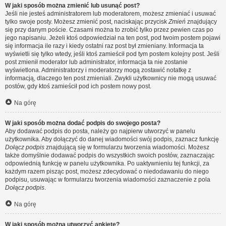
W jaki sposób można zmienić lub usunąć post?
Jeśli nie jesteś administratorem lub moderatorem, możesz zmieniać i usuwać
tylko swoje posty. Możesz zmienić post, naciskając przycisk
Zmień
znajdujący
się przy danym poście. Czasami można to zrobić tylko przez pewien czas po
jego napisaniu. Jeżeli ktoś odpowiedział na ten post, pod twoim postem pojawi
się informacja ile razy i kiedy ostatni raz post był zmieniany. Informacja ta
wyświetli się tylko wtedy, jeśli ktoś zamieścił pod tym postem kolejny post. Jeśli
post zmienił moderator lub administrator, informacja ta nie zostanie
wyświetlona. Administratorzy i moderatorzy mogą zostawić notatkę z
informacją, dlaczego ten post zmieniali. Zwykli użytkownicy nie mogą usuwać
postów, gdy ktoś zamieścił pod ich postem nowy post.
Na górę
W jaki sposób można dodać podpis do swojego posta?
Aby dodawać podpis do posta, należy go najpierw utworzyć w panelu
użytkownika. Aby dołączyć do danej wiadomości swój podpis, zaznacz funkcję
Dołącz podpis
znajdującą się w formularzu tworzenia wiadomości. Możesz
także domyślnie dodawać podpis do wszystkich swoich postów, zaznaczając
odpowiednią funkcję w panelu użytkownika. Po uaktywnieniu tej funkcji, za
każdym razem pisząc post, możesz zdecydować o niedodawaniu do niego
podpisu, usuwając w formularzu tworzenia wiadomości zaznaczenie z pola
Dołącz podpis
.
Na górę
W jaki sposób można utworzyć ankietę?