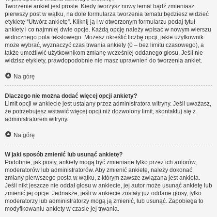
Tworzenie ankiet jest proste. Kiedy tworzysz nowy temat bądź zmieniasz
pierwszy post w wątku, na dole formularza tworzenia tematu będziesz widzieć
etykietę “Utwórz ankietę”. Kliknij ją i w otworzonym formularzu podaj tytuł
ankiety i co najmniej dwie opcje. Każdą opcję należy wpisać w nowym wierszu
widocznego pola tekstowego. Możesz określić liczbę opcji, jakie użytkownik
może wybrać, wyznaczyć czas trwania ankiety (0 – bez limitu czasowego), a
także umożliwić użytkownikom zmianę wcześniej oddanego głosu. Jeśli nie
widzisz etykiety, prawdopodobnie nie masz uprawnień do tworzenia ankiet.
Na górę
Dlaczego nie można dodać więcej opcji ankiety?
Limit opcji w ankiecie jest ustalany przez administratora witryny. Jeśli uważasz,
że potrzebujesz wstawić więcej opcji niż dozwolony limit, skontaktuj się z
administratorem witryny.
Na górę
W jaki sposób zmienić lub usunąć ankietę?
Podobnie, jak posty, ankiety mogą być zmieniane tylko przez ich autorów,
moderatorów lub administratorów. Aby zmienić ankietę, należy dokonać
zmiany pierwszego posta w wątku, z którym zawsze związana jest ankieta.
Jeśli nikt jeszcze nie oddał głosu w ankiecie, jej autor może usunąć ankietę lub
zmienić jej opcje. Jednakże, jeśli w ankiecie zostały już oddane głosy, tylko
moderatorzy lub administratorzy mogą ją zmienić, lub usunąć. Zapobiega to
modyfikowaniu ankiety w czasie jej trwania.