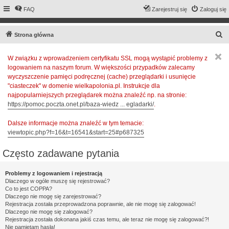
FAQ
Zarejestruj się
Zaloguj się
S
Strona główna
z
W związku z wprowadzeniem certyfikatu SSL mogą wystąpić problemy z
u
logowaniem na naszym forum. W większości przypadków zalecamy
k
wyczyszczenie pamięci podręcznej (cache) przeglądarki i usunięcie
a
"ciasteczek" w domenie wielkapolonia.pl. Instrukcje dla
najpopularniejszych przeglądarek można znaleźć np. na stronie:
j
https://pomoc.poczta.onet.pl/baza-wiedz ... egladarki/
.
Dalsze informacje można znaleźć w tym temacie:
viewtopic.php?f=16&t=16541&start=25#p687325
Często zadawane pytania
Problemy z logowaniem i rejestracją
Dlaczego w ogóle muszę się rejestrować?
Co to jest COPPA?
Dlaczego nie mogę się zarejestrować?
Rejestracja została przeprowadzona poprawnie, ale nie mogę się zalogować!
Dlaczego nie mogę się zalogować?
Rejestracja została dokonana jakiś czas temu, ale teraz nie mogę się zalogować?!
Nie pamiętam hasła!