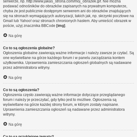
serwerze, np. http://www.jakas_strona.com/moj_obrazek.gif. Nie można
podawać odnośników do obrazków zapisanych na prywatnym komputerze,
chyba że jest publicznie dostępnym serwerem ani do obrazków znajdujących
się na stronach wymagających autoryzacji, takich jak, np. skrzynki pocztowe na
Gmail lub Yahoo! oraz stronach chronionych hasłem. Aby umieścić obrazek w
poście, użyj znacznika BBCode
[img]
.
Na górę
Co to są ogłoszenia globalne?
Ogłoszenia globalne zawierają ważne informacje i należy zawsze je czytać. Są
one wyświetlane na górze każdego forum i w panelu zarządzania kontem
użytkownika. Uprawnienia zamieszczania ogłoszeń globalnych są nadawane
przez administratora witryny.
Na górę
Co to są ogłoszenia?
Ogłoszenia często zawierają ważne informacje dotyczące przeglądanego
forum i należy je przeczytać, gdy tylko jest to możliwe. Ogłoszenia są
wyświetlane na górze każdej strony forum, w którym zostały napisane.
Uprawnienia zamieszczania ogłoszeń są nadawane przez administratora
witryny.
Na górę
Co to są przyklejone tematy?