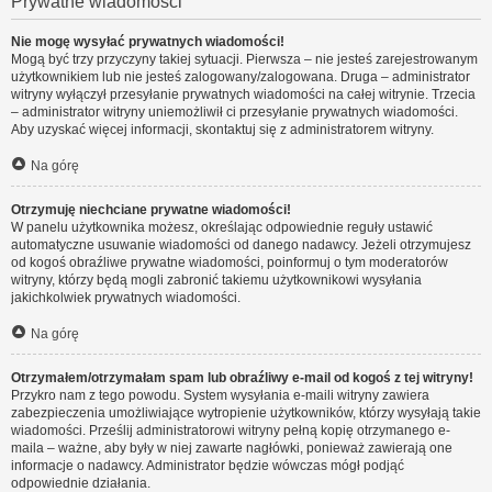
Prywatne wiadomości
Nie mogę wysyłać prywatnych wiadomości!
Mogą być trzy przyczyny takiej sytuacji. Pierwsza – nie jesteś zarejestrowanym
użytkownikiem lub nie jesteś zalogowany/zalogowana. Druga – administrator
witryny wyłączył przesyłanie prywatnych wiadomości na całej witrynie. Trzecia
– administrator witryny uniemożliwił ci przesyłanie prywatnych wiadomości.
Aby uzyskać więcej informacji, skontaktuj się z administratorem witryny.
Na górę
Otrzymuję niechciane prywatne wiadomości!
W panelu użytkownika możesz, określając odpowiednie reguły ustawić
automatyczne usuwanie wiadomości od danego nadawcy. Jeżeli otrzymujesz
od kogoś obraźliwe prywatne wiadomości, poinformuj o tym moderatorów
witryny, którzy będą mogli zabronić takiemu użytkownikowi wysyłania
jakichkolwiek prywatnych wiadomości.
Na górę
Otrzymałem/otrzymałam spam lub obraźliwy e-mail od kogoś z tej witryny!
Przykro nam z tego powodu. System wysyłania e-maili witryny zawiera
zabezpieczenia umożliwiające wytropienie użytkowników, którzy wysyłają takie
wiadomości. Prześlij administratorowi witryny pełną kopię otrzymanego e-
maila – ważne, aby były w niej zawarte nagłówki, ponieważ zawierają one
informacje o nadawcy. Administrator będzie wówczas mógł podjąć
odpowiednie działania.