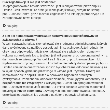
Dlaczego funkcja X nie jest dostępna?
To oprogramowanie zostało stworzone i jest licencjonowane przez phpBB
Limited. Jeśli uważasz, że brakuje w nim jakiejś funkcji, przejdź na stronę
phpBB Ideas Centre
, gdzie możesz zagłosować na istniejące propozycje lub
zaproponować nowe funkcje.
Na górę
Z kim się kontaktować w sprawach nadużyć lub zagadnień prawnych
związanych z tą witryną?
W tych sprawach, należy skontaktować się z jednym z administratorów, których
dane wyświetlone są na liście zespołu administracyjnego. Jeżeli jednak nie
otrzymasz odpowiedzi, należy skontaktować się z właścicielem domeny –
wykonaj sprawdzenie
kto to jest
lub, jeśli witryna jest uruchomiona na jednym z
darmowych serwisów, np. Yahoo!, free.fr, f2s.com, itp., z kierownictwem lub
wydziałem nadużyć tego serwisu. Absolutnie
nie należy
do kompetencji phpBB
Limited i nie może ona w żaden sposób być obarczana odpowiedzialnością za
to w jaki sposób, gdzie lub przez kogo ta witryna jest używana. Proszę nie
kontaktować się z phpBB Limited w sprawach zagadnień prawnych
(wstrzymania i zaniechania, odpowiedzialności, szkalujących komentarzy itp.)
bezpośrednio nie związanych
z witryną phpBB.com lub oprogramowaniem
phpBB samym w sobie. Jeśli do phpBB Limited zostanie wysłana wiadomość
dotycząca
innych podmiotów
używających tego oprogramowania, nie należy
oczekiwać odpowiedzi, lub zostanie udzielona odpowiedź lakoniczna.
Na górę