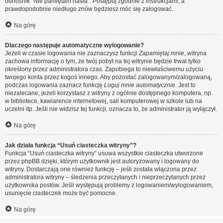
odnośnik “Nie pamiętam hasła”. Postępuj zgodnie z instrukcjami, a
prawdopodobnie niedługo znów będziesz móc się zalogować.
Na górę
Dlaczego następuje automatyczne wylogowanie?
Jeżeli w czasie logowania nie zaznaczysz funkcji
Zapamiętaj mnie
, witryna
zachowa informację o tym, że twój pobyt na tej witrynie będzie trwał tylko
określony przez administratora czas. Zapobiega to niewłaściwemu użyciu
twojego konta przez kogoś innego. Aby pozostać zalogowanym/zalogowaną,
podczas logowania zaznacz funkcję
Loguj mnie automatycznie
. Jest to
niezalecane, jeżeli korzystasz z witryny z ogólnie dostępnego komputera, np.
w bibliotece, kawiarence internetowej, sali komputerowej w szkole lub na
uczelni itp. Jeśli nie widzisz tej funkcji, oznacza to, że administrator ją wyłączył.
Na górę
Jak działa funkcja “Usuń ciasteczka witryny”?
Funkcja “Usuń ciasteczka witryny” usuwa wszystkie ciasteczka utworzone
przez phpBB dzięki, którym użytkownik jest autoryzowany i logowany do
witryny. Dostarczają one również funkcję – jeśli została włączona przez
administratora witryny – śledzenia przeczytanych i nieprzeczytanych przez
użytkownika postów. Jeśli występują problemy z logowaniem/wylogowaniem,
usunięcie ciasteczek może być pomocne.
Na górę