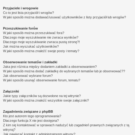
Przyjaciele i wrogowie
Co to jest lista przyjaciół i wrogów?
W jaki sposób można dodawać/usuwać użytkowników z listy przyjaciół lub wrogów?
Przeszukiwanie forów
W jaki sposób można przeszukiwać fora?
Dlaczego moje wyszukiwanie nie zwraca wyników?
Dlaczego moje wyszukiwanie zwraca pustą stronę?!
Jak można wyszukać użytkowników?
W jaki sposób można znaleźć swoje posty i tematy?
Obserwowanie tematów i zakładki
Jaka jest różnica między dodaniem zakładki a obserwowaniem?
W jaki sposób można dodać zakładkę do wybranych tematów lub je obserwować??
Jak obserwować wybrane forum?
W jaki sposób usunąć obserwowanie forum, tematu?
Załączniki
Jakie typy załączników są dozwolone na tej witrynie?
W jaki sposób można znaleźć wszystkie swoje załączniki?
Zagadnienia związane z phpBB
Kto jest autorem tego oprogramowania?
Dlaczego funkcja X nie jest dostępna?
Z kim się kontaktować w sprawach nadużyć lub zagadnień prawnych związanych z tą
witryną?
Jak nawiązać kontakt z administratorem witryny?