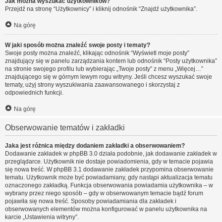
Jak można wyszukać użytkowników?
Przejdź na stronę “Użytkownicy” i kliknij odnośnik “Znajdź użytkownika”.
Na górę
W jaki sposób można znaleźć swoje posty i tematy?
Swoje posty można znaleźć, klikając odnośnik “Wyświetl moje posty”
znajdujący się w panelu zarządzania kontem lub odnośnik “Posty użytkownika”
na stronie swojego profilu lub wybierając „Twoje posty” z menu „Więcej…”
znajdującego się w górnym lewym rogu witryny. Jeśli chcesz wyszukać swoje
tematy, użyj strony wyszukiwania zaawansowanego i skorzystaj z
odpowiednich funkcji.
Na górę
Obserwowanie tematów i zakładki
Jaka jest różnica między dodaniem zakładki a obserwowaniem?
Dodawanie zakładek w phpBB 3.0 działa podobnie, jak dodawanie zakładek w
przeglądarce. Użytkownik nie dostaje powiadomienia, gdy w temacie pojawia
się nowa treść. W phpBB 3.1 dodawanie zakładek przypomina obserwowanie
tematu. Użytkownik może być powiadamiany, gdy nastąpi aktualizacja tematu
oznaczonego zakładką. Funkcja obserwowania powiadamia użytkownika – w
wybrany przez niego sposób – gdy w obserwowanym temacie bądź forum
pojawiła się nowa treść. Sposoby powiadamiania dla zakładek i
obserwowanych elementów można konfigurować w panelu użytkownika na
karcie „Ustawienia witryny”.