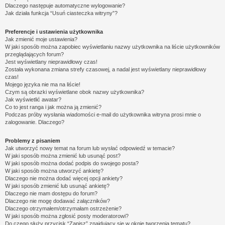
Dlaczego następuje automatyczne wylogowanie?
Jak działa funkcja “Usuń ciasteczka witryny”?
Preferencje i ustawienia użytkownika
Jak zmienić moje ustawienia?
W jaki sposób można zapobiec wyświetlaniu nazwy użytkownika na liście użytkowników
przeglądających forum?
Jest wyświetlany nieprawidłowy czas!
Została wykonana zmiana strefy czasowej, a nadal jest wyświetlany nieprawidłowy
czas!
Mojego języka nie ma na liście!
Czym są obrazki wyświetlane obok nazwy użytkownika?
Jak wyświetlić awatar?
Co to jest ranga i jak można ją zmienić?
Podczas próby wysłania wiadomości e-mail do użytkownika witryna prosi mnie o
zalogowanie. Dlaczego?
Problemy z pisaniem
Jak utworzyć nowy temat na forum lub wysłać odpowiedź w temacie?
W jaki sposób można zmienić lub usunąć post?
W jaki sposób można dodać podpis do swojego posta?
W jaki sposób można utworzyć ankietę?
Dlaczego nie można dodać więcej opcji ankiety?
W jaki sposób zmienić lub usunąć ankietę?
Dlaczego nie mam dostępu do forum?
Dlaczego nie mogę dodawać załączników?
Dlaczego otrzymałem/otrzymałam ostrzeżenie?
W jaki sposób można zgłosić posty moderatorowi?
Do czego służy przycisk “Zapisz” znajdujący się w oknie tworzenia tematu?