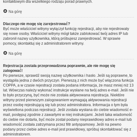
kontaktowym dla wszelkiego rodzaju porad prawnych.
Na górę
Dlaczego nie mogę się zarejestrować?
Być może właściciel witryny wyłączył funkcję rejestracji, aby nie rejestrowały
się nowe osoby. Właściciel witryny mógł także zablokować twój adres IP lub
zabronił nazwy użytkownika, którą próbujesz zarejestrować. W sprawie
pomocy, skontaktuj się z administratorem witryny.
Na górę
Rejestracja została przeprowadzona poprawnie, ale nie mogę się
zalogować!
Po pierwsze, sprawdź swoją nazwę użytkownika i hasło. Jeśli są poprawne, to
wystąpiła jedna z dwóch przyczyn. Pierwszą z nich może być włączona funkcja
COPPA, a w czasie rejestracji została podana informacja, że masz mniej niż 13
lat. Wówczas należy wykonać instrukcje wysłane na twój adres e-mail. Jeśli nie
to było przyczyną, być może nie została aktywowana rejestracja. Niektóre
witryny przed pierwszym zalogowaniem wymagają aktywowania rejestracji
przez osobę rejestrującą się lub przez administratora. Informacja o tym była
wyświetlona podczas rejestracji. Jeśli została wysłana do ciebie wiadomość e-
mail, postępuj zgodnie z zawartymi w niej instrukcjami. Jeżeli taka wiadomość
do ciebie nie dotarła, być może został podany nieprawidłowy adres e-mail lub
wiadomość została zatrzymana przez filtr antyspamowy. Jeśli na pewno
podany przez ciebie adres e-mail jest prawidłowy, spróbuj skontaktować się z
administratorem.