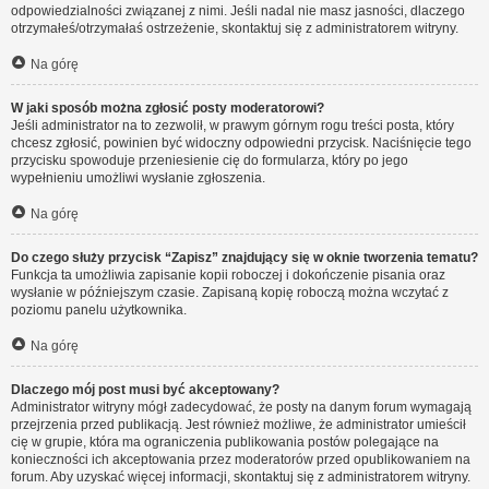
odpowiedzialności związanej z nimi. Jeśli nadal nie masz jasności, dlaczego
otrzymałeś/otrzymałaś ostrzeżenie, skontaktuj się z administratorem witryny.
Na górę
W jaki sposób można zgłosić posty moderatorowi?
Jeśli administrator na to zezwolił, w prawym górnym rogu treści posta, który
chcesz zgłosić, powinien być widoczny odpowiedni przycisk. Naciśnięcie tego
przycisku spowoduje przeniesienie cię do formularza, który po jego
wypełnieniu umożliwi wysłanie zgłoszenia.
Na górę
Do czego służy przycisk “Zapisz” znajdujący się w oknie tworzenia tematu?
Funkcja ta umożliwia zapisanie kopii roboczej i dokończenie pisania oraz
wysłanie w późniejszym czasie. Zapisaną kopię roboczą można wczytać z
poziomu panelu użytkownika.
Na górę
Dlaczego mój post musi być akceptowany?
Administrator witryny mógł zadecydować, że posty na danym forum wymagają
przejrzenia przed publikacją. Jest również możliwe, że administrator umieścił
cię w grupie, która ma ograniczenia publikowania postów polegające na
konieczności ich akceptowania przez moderatorów przed opublikowaniem na
forum. Aby uzyskać więcej informacji, skontaktuj się z administratorem witryny.