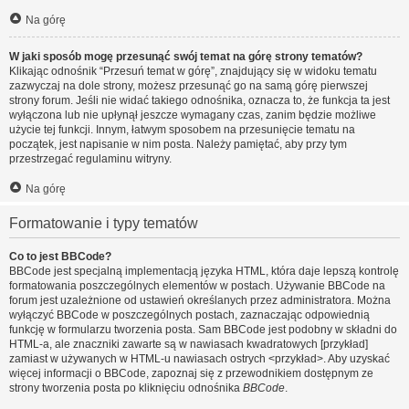
Na górę
W jaki sposób mogę przesunąć swój temat na górę strony tematów?
Klikając odnośnik “Przesuń temat w górę”, znajdujący się w widoku tematu
zazwyczaj na dole strony, możesz przesunąć go na samą górę pierwszej
strony forum. Jeśli nie widać takiego odnośnika, oznacza to, że funkcja ta jest
wyłączona lub nie upłynął jeszcze wymagany czas, zanim będzie możliwe
użycie tej funkcji. Innym, łatwym sposobem na przesunięcie tematu na
początek, jest napisanie w nim posta. Należy pamiętać, aby przy tym
przestrzegać regulaminu witryny.
Na górę
Formatowanie i typy tematów
Co to jest BBCode?
BBCode jest specjalną implementacją języka HTML, która daje lepszą kontrolę
formatowania poszczególnych elementów w postach. Używanie BBCode na
forum jest uzależnione od ustawień określanych przez administratora. Można
wyłączyć BBCode w poszczególnych postach, zaznaczając odpowiednią
funkcję w formularzu tworzenia posta. Sam BBCode jest podobny w składni do
HTML-a, ale znaczniki zawarte są w nawiasach kwadratowych [przykład]
zamiast w używanych w HTML-u nawiasach ostrych <przykład>. Aby uzyskać
więcej informacji o BBCode, zapoznaj się z przewodnikiem dostępnym ze
strony tworzenia posta po kliknięciu odnośnika
BBCode
.