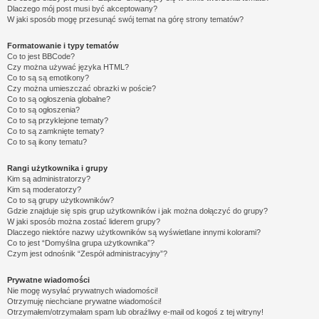
Dlaczego mój post musi być akceptowany?
W jaki sposób mogę przesunąć swój temat na górę strony tematów?
Formatowanie i typy tematów
Co to jest BBCode?
Czy można używać języka HTML?
Co to są są emotikony?
Czy można umieszczać obrazki w poście?
Co to są ogłoszenia globalne?
Co to są ogłoszenia?
Co to są przyklejone tematy?
Co to są zamknięte tematy?
Co to są ikony tematu?
Rangi użytkownika i grupy
Kim są administratorzy?
Kim są moderatorzy?
Co to są grupy użytkowników?
Gdzie znajduje się spis grup użytkowników i jak można dołączyć do grupy?
W jaki sposób można zostać liderem grupy?
Dlaczego niektóre nazwy użytkowników są wyświetlane innymi kolorami?
Co to jest “Domyślna grupa użytkownika”?
Czym jest odnośnik “Zespół administracyjny”?
Prywatne wiadomości
Nie mogę wysyłać prywatnych wiadomości!
Otrzymuję niechciane prywatne wiadomości!
Otrzymałem/otrzymałam spam lub obraźliwy e-mail od kogoś z tej witryny!