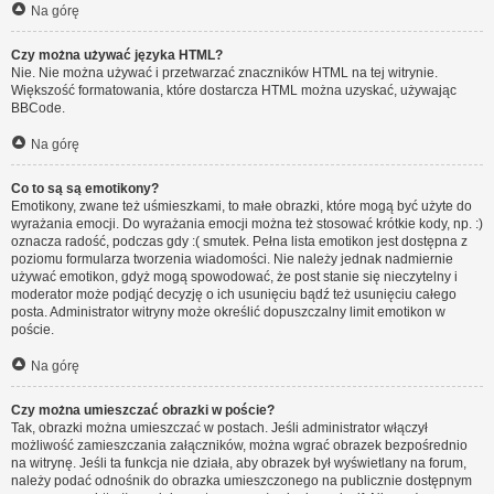
Na górę
Czy można używać języka HTML?
Nie. Nie można używać i przetwarzać znaczników HTML na tej witrynie.
Większość formatowania, które dostarcza HTML można uzyskać, używając
BBCode.
Na górę
Co to są są emotikony?
Emotikony, zwane też uśmieszkami, to małe obrazki, które mogą być użyte do
wyrażania emocji. Do wyrażania emocji można też stosować krótkie kody, np. :)
oznacza radość, podczas gdy :( smutek. Pełna lista emotikon jest dostępna z
poziomu formularza tworzenia wiadomości. Nie należy jednak nadmiernie
używać emotikon, gdyż mogą spowodować, że post stanie się nieczytelny i
moderator może podjąć decyzję o ich usunięciu bądź też usunięciu całego
posta. Administrator witryny może określić dopuszczalny limit emotikon w
poście.
Na górę
Czy można umieszczać obrazki w poście?
Tak, obrazki można umieszczać w postach. Jeśli administrator włączył
możliwość zamieszczania załączników, można wgrać obrazek bezpośrednio
na witrynę. Jeśli ta funkcja nie działa, aby obrazek był wyświetlany na forum,
należy podać odnośnik do obrazka umieszczonego na publicznie dostępnym