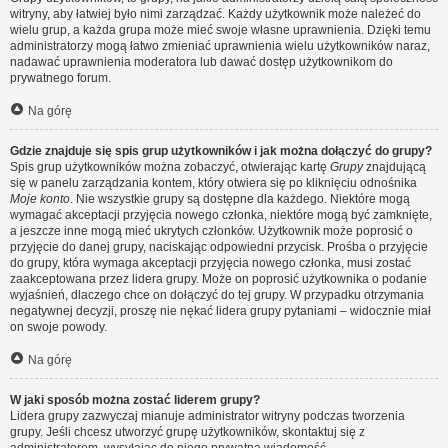
witryny, aby łatwiej było nimi zarządzać. Każdy użytkownik może należeć do
wielu grup, a każda grupa może mieć swoje własne uprawnienia. Dzięki temu
administratorzy mogą łatwo zmieniać uprawnienia wielu użytkowników naraz,
nadawać uprawnienia moderatora lub dawać dostęp użytkownikom do
prywatnego forum.
Na górę
Gdzie znajduje się spis grup użytkowników i jak można dołączyć do grupy?
Spis grup użytkowników można zobaczyć, otwierając kartę
Grupy
znajdującą
się w panelu zarządzania kontem, który otwiera się po kliknięciu odnośnika
Moje konto
. Nie wszystkie grupy są dostępne dla każdego. Niektóre mogą
wymagać akceptacji przyjęcia nowego członka, niektóre mogą być zamknięte,
a jeszcze inne mogą mieć ukrytych członków. Użytkownik może poprosić o
przyjęcie do danej grupy, naciskając odpowiedni przycisk. Prośba o przyjęcie
do grupy, która wymaga akceptacji przyjęcia nowego członka, musi zostać
zaakceptowana przez lidera grupy. Może on poprosić użytkownika o podanie
wyjaśnień, dlaczego chce on dołączyć do tej grupy. W przypadku otrzymania
negatywnej decyzji, proszę nie nękać lidera grupy pytaniami – widocznie miał
on swoje powody.
Na górę
W jaki sposób można zostać liderem grupy?
Lidera grupy zazwyczaj mianuje administrator witryny podczas tworzenia
grupy. Jeśli chcesz utworzyć grupę użytkowników, skontaktuj się z