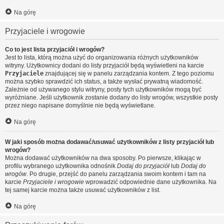
Na górę
Przyjaciele i wrogowie
Co to jest lista przyjaciół i wrogów?
Jest to lista, którą można użyć do organizowania różnych użytkowników
witryny. Użytkownicy dodani do listy przyjaciół będą wyświetleni na karcie
Przyjaciele
znajdującej się w panelu zarządzania kontem. Z tego poziomu
można szybko sprawdzić ich status, a także wysłać prywatną wiadomość.
Zależnie od używanego stylu witryny, posty tych użytkowników mogą być
wyróżniane. Jeśli użytkownik zostanie dodany do listy wrogów, wszystkie posty
przez niego napisane domyślnie nie będą wyświetlane.
Na górę
W jaki sposób można dodawać/usuwać użytkowników z listy przyjaciół lub
wrogów?
Można dodawać użytkowników na dwa sposoby. Po pierwsze, klikając w
profilu wybranego użytkownika odnośnik
Dodaj do przyjaciół
lub
Dodaj do
wrogów
. Po drugie, przejść do panelu zarządzania swoim kontem i tam na
karcie
Przyjaciele i wrogowie
wprowadzić odpowiednie dane użytkownika. Na
tej samej karcie można także usuwać użytkowników z list.
Na górę