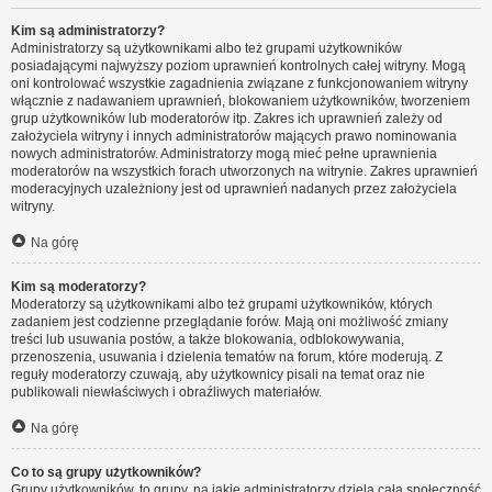
Kim są administratorzy?
Administratorzy są użytkownikami albo też grupami użytkowników
posiadającymi najwyższy poziom uprawnień kontrolnych całej witryny. Mogą
oni kontrolować wszystkie zagadnienia związane z funkcjonowaniem witryny
włącznie z nadawaniem uprawnień, blokowaniem użytkowników, tworzeniem
grup użytkowników lub moderatorów itp. Zakres ich uprawnień zależy od
założyciela witryny i innych administratorów mających prawo nominowania
nowych administratorów. Administratorzy mogą mieć pełne uprawnienia
moderatorów na wszystkich forach utworzonych na witrynie. Zakres uprawnień
moderacyjnych uzależniony jest od uprawnień nadanych przez założyciela
witryny.
Na górę
Kim są moderatorzy?
Moderatorzy są użytkownikami albo też grupami użytkowników, których
zadaniem jest codzienne przeglądanie forów. Mają oni możliwość zmiany
treści lub usuwania postów, a także blokowania, odblokowywania,
przenoszenia, usuwania i dzielenia tematów na forum, które moderują. Z
reguły moderatorzy czuwają, aby użytkownicy pisali na temat oraz nie
publikowali niewłaściwych i obraźliwych materiałów.
Na górę
Co to są grupy użytkowników?
Grupy użytkowników, to grupy, na jakie administratorzy dzielą całą społeczność