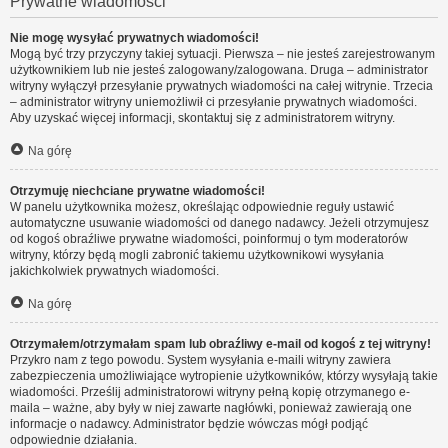
Prywatne wiadomości
Nie mogę wysyłać prywatnych wiadomości!
Mogą być trzy przyczyny takiej sytuacji. Pierwsza – nie jesteś zarejestrowanym
użytkownikiem lub nie jesteś zalogowany/zalogowana. Druga – administrator
witryny wyłączył przesyłanie prywatnych wiadomości na całej witrynie. Trzecia
– administrator witryny uniemożliwił ci przesyłanie prywatnych wiadomości.
Aby uzyskać więcej informacji, skontaktuj się z administratorem witryny.
Na górę
Otrzymuję niechciane prywatne wiadomości!
W panelu użytkownika możesz, określając odpowiednie reguły ustawić
automatyczne usuwanie wiadomości od danego nadawcy. Jeżeli otrzymujesz
od kogoś obraźliwe prywatne wiadomości, poinformuj o tym moderatorów
witryny, którzy będą mogli zabronić takiemu użytkownikowi wysyłania
jakichkolwiek prywatnych wiadomości.
Na górę
Otrzymałem/otrzymałam spam lub obraźliwy e-mail od kogoś z tej witryny!
Przykro nam z tego powodu. System wysyłania e-maili witryny zawiera
zabezpieczenia umożliwiające wytropienie użytkowników, którzy wysyłają takie
wiadomości. Prześlij administratorowi witryny pełną kopię otrzymanego e-
maila – ważne, aby były w niej zawarte nagłówki, ponieważ zawierają one
informacje o nadawcy. Administrator będzie wówczas mógł podjąć
odpowiednie działania.