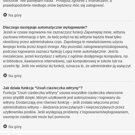
odnośnik “Nie pamiętam hasła”. Postępuj zgodnie z instrukcjami, a
prawdopodobnie niedługo znów będziesz móc się zalogować.
Na górę
Dlaczego następuje automatyczne wylogowanie?
Jeżeli w czasie logowania nie zaznaczysz funkcji
Zapamiętaj mnie
, witryna
zachowa informację o tym, że twój pobyt na tej witrynie będzie trwał tylko
określony przez administratora czas. Zapobiega to niewłaściwemu użyciu
twojego konta przez kogoś innego. Aby pozostać zalogowanym/zalogowaną,
podczas logowania zaznacz funkcję
Loguj mnie automatycznie
. Jest to
niezalecane, jeżeli korzystasz z witryny z ogólnie dostępnego komputera, np.
w bibliotece, kawiarence internetowej, sali komputerowej w szkole lub na
uczelni itp. Jeśli nie widzisz tej funkcji, oznacza to, że administrator ją wyłączył.
Na górę
Jak działa funkcja “Usuń ciasteczka witryny”?
Funkcja “Usuń ciasteczka witryny” usuwa wszystkie ciasteczka utworzone
przez phpBB dzięki, którym użytkownik jest autoryzowany i logowany do
witryny. Dostarczają one również funkcję – jeśli została włączona przez
administratora witryny – śledzenia przeczytanych i nieprzeczytanych przez
użytkownika postów. Jeśli występują problemy z logowaniem/wylogowaniem,
usunięcie ciasteczek może być pomocne.
Na górę