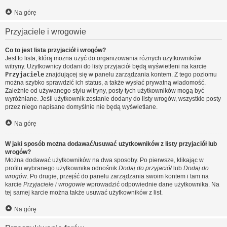
Na górę
Przyjaciele i wrogowie
Co to jest lista przyjaciół i wrogów?
Jest to lista, którą można użyć do organizowania różnych użytkowników
witryny. Użytkownicy dodani do listy przyjaciół będą wyświetleni na karcie
Przyjaciele
znajdującej się w panelu zarządzania kontem. Z tego poziomu
można szybko sprawdzić ich status, a także wysłać prywatną wiadomość.
Zależnie od używanego stylu witryny, posty tych użytkowników mogą być
wyróżniane. Jeśli użytkownik zostanie dodany do listy wrogów, wszystkie posty
przez niego napisane domyślnie nie będą wyświetlane.
Na górę
W jaki sposób można dodawać/usuwać użytkowników z listy przyjaciół lub
wrogów?
Można dodawać użytkowników na dwa sposoby. Po pierwsze, klikając w
profilu wybranego użytkownika odnośnik
Dodaj do przyjaciół
lub
Dodaj do
wrogów
. Po drugie, przejść do panelu zarządzania swoim kontem i tam na
karcie
Przyjaciele i wrogowie
wprowadzić odpowiednie dane użytkownika. Na
tej samej karcie można także usuwać użytkowników z list.
Na górę