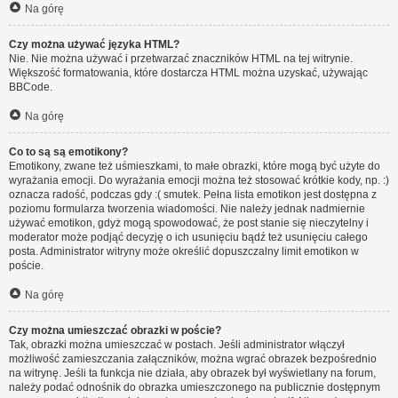
Na górę
Czy można używać języka HTML?
Nie. Nie można używać i przetwarzać znaczników HTML na tej witrynie.
Większość formatowania, które dostarcza HTML można uzyskać, używając
BBCode.
Na górę
Co to są są emotikony?
Emotikony, zwane też uśmieszkami, to małe obrazki, które mogą być użyte do
wyrażania emocji. Do wyrażania emocji można też stosować krótkie kody, np. :)
oznacza radość, podczas gdy :( smutek. Pełna lista emotikon jest dostępna z
poziomu formularza tworzenia wiadomości. Nie należy jednak nadmiernie
używać emotikon, gdyż mogą spowodować, że post stanie się nieczytelny i
moderator może podjąć decyzję o ich usunięciu bądź też usunięciu całego
posta. Administrator witryny może określić dopuszczalny limit emotikon w
poście.
Na górę
Czy można umieszczać obrazki w poście?
Tak, obrazki można umieszczać w postach. Jeśli administrator włączył
możliwość zamieszczania załączników, można wgrać obrazek bezpośrednio
na witrynę. Jeśli ta funkcja nie działa, aby obrazek był wyświetlany na forum,
należy podać odnośnik do obrazka umieszczonego na publicznie dostępnym