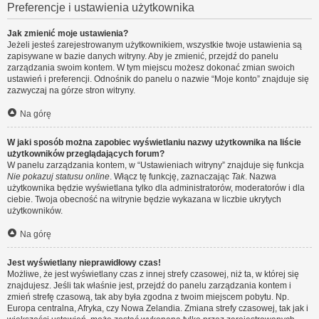
Preferencje i ustawienia użytkownika
Jak zmienić moje ustawienia?
Jeżeli jesteś zarejestrowanym użytkownikiem, wszystkie twoje ustawienia są
zapisywane w bazie danych witryny. Aby je zmienić, przejdź do panelu
zarządzania swoim kontem. W tym miejscu możesz dokonać zmian swoich
ustawień i preferencji. Odnośnik do panelu o nazwie “Moje konto” znajduje się
zazwyczaj na górze stron witryny.
Na górę
W jaki sposób można zapobiec wyświetlaniu nazwy użytkownika na liście
użytkowników przeglądających forum?
W panelu zarządzania kontem, w “Ustawieniach witryny” znajduje się funkcja
Nie pokazuj statusu online
. Włącz tę funkcję, zaznaczając
Tak
. Nazwa
użytkownika będzie wyświetlana tylko dla administratorów, moderatorów i dla
ciebie. Twoja obecność na witrynie będzie wykazana w liczbie ukrytych
użytkowników.
Na górę
Jest wyświetlany nieprawidłowy czas!
Możliwe, że jest wyświetlany czas z innej strefy czasowej, niż ta, w której się
znajdujesz. Jeśli tak właśnie jest, przejdź do panelu zarządzania kontem i
zmień strefę czasową, tak aby była zgodna z twoim miejscem pobytu. Np.
Europa centralna, Afryka, czy Nowa Zelandia. Zmiana strefy czasowej, tak jak i