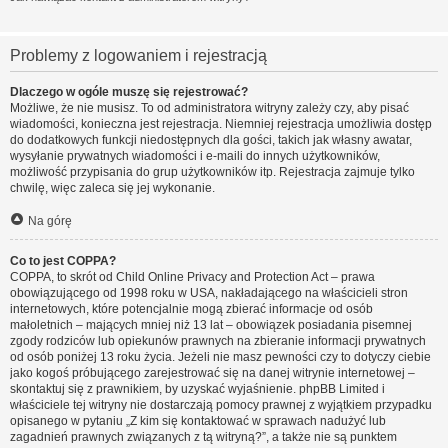
Problemy z logowaniem i rejestracją
Dlaczego w ogóle muszę się rejestrować?
Możliwe, że nie musisz. To od administratora witryny zależy czy, aby pisać
wiadomości, konieczna jest rejestracja. Niemniej rejestracja umożliwia dostęp
do dodatkowych funkcji niedostępnych dla gości, takich jak własny awatar,
wysyłanie prywatnych wiadomości i e-maili do innych użytkowników,
możliwość przypisania do grup użytkowników itp. Rejestracja zajmuje tylko
chwilę, więc zaleca się jej wykonanie.
Na górę
Co to jest COPPA?
COPPA, to skrót od Child Online Privacy and Protection Act – prawa
obowiązującego od 1998 roku w USA, nakładającego na właścicieli stron
internetowych, które potencjalnie mogą zbierać informacje od osób
małoletnich – mających mniej niż 13 lat – obowiązek posiadania pisemnej
zgody rodziców lub opiekunów prawnych na zbieranie informacji prywatnych
od osób poniżej 13 roku życia. Jeżeli nie masz pewności czy to dotyczy ciebie
jako kogoś próbującego zarejestrować się na danej witrynie internetowej –
skontaktuj się z prawnikiem, by uzyskać wyjaśnienie. phpBB Limited i
właściciele tej witryny nie dostarczają pomocy prawnej z wyjątkiem przypadku
opisanego w pytaniu „Z kim się kontaktować w sprawach nadużyć lub
zagadnień prawnych związanych z tą witryną?”, a także nie są punktem