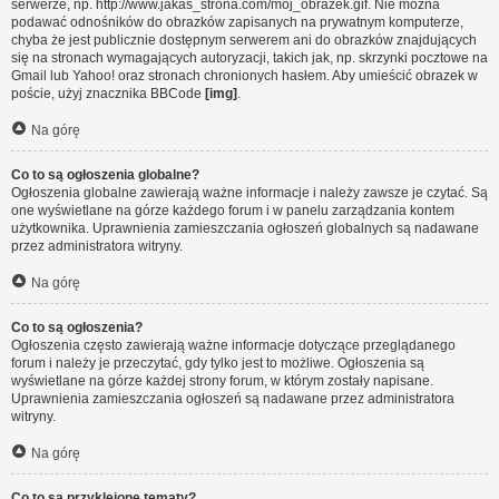
serwerze, np. http://www.jakas_strona.com/moj_obrazek.gif. Nie można
podawać odnośników do obrazków zapisanych na prywatnym komputerze,
chyba że jest publicznie dostępnym serwerem ani do obrazków znajdujących
się na stronach wymagających autoryzacji, takich jak, np. skrzynki pocztowe na
Gmail lub Yahoo! oraz stronach chronionych hasłem. Aby umieścić obrazek w
poście, użyj znacznika BBCode
[img]
.
Na górę
Co to są ogłoszenia globalne?
Ogłoszenia globalne zawierają ważne informacje i należy zawsze je czytać. Są
one wyświetlane na górze każdego forum i w panelu zarządzania kontem
użytkownika. Uprawnienia zamieszczania ogłoszeń globalnych są nadawane
przez administratora witryny.
Na górę
Co to są ogłoszenia?
Ogłoszenia często zawierają ważne informacje dotyczące przeglądanego
forum i należy je przeczytać, gdy tylko jest to możliwe. Ogłoszenia są
wyświetlane na górze każdej strony forum, w którym zostały napisane.
Uprawnienia zamieszczania ogłoszeń są nadawane przez administratora
witryny.
Na górę
Co to są przyklejone tematy?