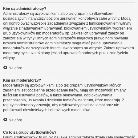
Kim są administratorzy?
Administratorzy są użytkownikami albo też grupami użytkowników
posiadającymi najwyższy poziom uprawnień kontrolnych całej witryny. Mogą
oni kontrolować wszystkie zagadnienia związane z funkcjonowaniem witryny
włącznie z nadawaniem uprawnień, blokowaniem użytkowników, tworzeniem
grup użytkowników lub moderatorów itp. Zakres ich uprawnień zależy od
założyciela witryny i innych administratorów mających prawo nominowania
nowych administratorów. Administratorzy mogą mieć pełne uprawnienia
moderatorów na wszystkich forach utworzonych na witrynie. Zakres uprawnień
moderacyjnych uzależniony jest od uprawnień nadanych przez założyciela
witryny.
Na górę
Kim są moderatorzy?
Moderatorzy są użytkownikami albo też grupami użytkowników, których
zadaniem jest codzienne przeglądanie forów. Mają oni możliwość zmiany
treści lub usuwania postów, a także blokowania, odblokowywania,
przenoszenia, usuwania i dzielenia tematów na forum, które moderują. Z
reguły moderatorzy czuwają, aby użytkownicy pisali na temat oraz nie
publikowali niewłaściwych i obraźliwych materiałów.
Na górę
Co to są grupy użytkowników?
Grupy użytkowników, to grupy, na jakie administratorzy dzielą całą społeczność