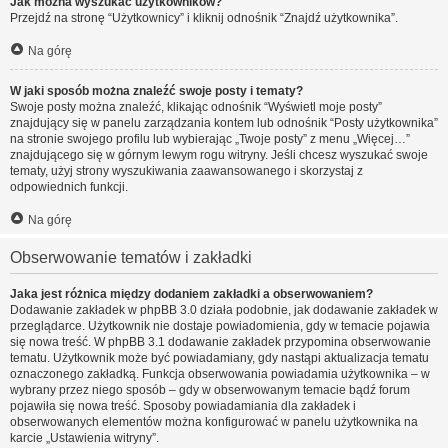
Jak można wyszukać użytkowników?
Przejdź na stronę “Użytkownicy” i kliknij odnośnik “Znajdź użytkownika”.
Na górę
W jaki sposób można znaleźć swoje posty i tematy?
Swoje posty można znaleźć, klikając odnośnik “Wyświetl moje posty”
znajdujący się w panelu zarządzania kontem lub odnośnik “Posty użytkownika”
na stronie swojego profilu lub wybierając „Twoje posty” z menu „Więcej…”
znajdującego się w górnym lewym rogu witryny. Jeśli chcesz wyszukać swoje
tematy, użyj strony wyszukiwania zaawansowanego i skorzystaj z
odpowiednich funkcji.
Na górę
Obserwowanie tematów i zakładki
Jaka jest różnica między dodaniem zakładki a obserwowaniem?
Dodawanie zakładek w phpBB 3.0 działa podobnie, jak dodawanie zakładek w
przeglądarce. Użytkownik nie dostaje powiadomienia, gdy w temacie pojawia
się nowa treść. W phpBB 3.1 dodawanie zakładek przypomina obserwowanie
tematu. Użytkownik może być powiadamiany, gdy nastąpi aktualizacja tematu
oznaczonego zakładką. Funkcja obserwowania powiadamia użytkownika – w
wybrany przez niego sposób – gdy w obserwowanym temacie bądź forum
pojawiła się nowa treść. Sposoby powiadamiania dla zakładek i
obserwowanych elementów można konfigurować w panelu użytkownika na
karcie „Ustawienia witryny”.