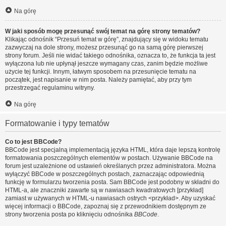
Na górę
W jaki sposób mogę przesunąć swój temat na górę strony tematów?
Klikając odnośnik “Przesuń temat w górę”, znajdujący się w widoku tematu
zazwyczaj na dole strony, możesz przesunąć go na samą górę pierwszej
strony forum. Jeśli nie widać takiego odnośnika, oznacza to, że funkcja ta jest
wyłączona lub nie upłynął jeszcze wymagany czas, zanim będzie możliwe
użycie tej funkcji. Innym, łatwym sposobem na przesunięcie tematu na
początek, jest napisanie w nim posta. Należy pamiętać, aby przy tym
przestrzegać regulaminu witryny.
Na górę
Formatowanie i typy tematów
Co to jest BBCode?
BBCode jest specjalną implementacją języka HTML, która daje lepszą kontrolę
formatowania poszczególnych elementów w postach. Używanie BBCode na
forum jest uzależnione od ustawień określanych przez administratora. Można
wyłączyć BBCode w poszczególnych postach, zaznaczając odpowiednią
funkcję w formularzu tworzenia posta. Sam BBCode jest podobny w składni do
HTML-a, ale znaczniki zawarte są w nawiasach kwadratowych [przykład]
zamiast w używanych w HTML-u nawiasach ostrych <przykład>. Aby uzyskać
więcej informacji o BBCode, zapoznaj się z przewodnikiem dostępnym ze
strony tworzenia posta po kliknięciu odnośnika
BBCode
.