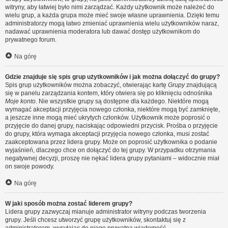
witryny, aby łatwiej było nimi zarządzać. Każdy użytkownik może należeć do
wielu grup, a każda grupa może mieć swoje własne uprawnienia. Dzięki temu
administratorzy mogą łatwo zmieniać uprawnienia wielu użytkowników naraz,
nadawać uprawnienia moderatora lub dawać dostęp użytkownikom do
prywatnego forum.
Na górę
Gdzie znajduje się spis grup użytkowników i jak można dołączyć do grupy?
Spis grup użytkowników można zobaczyć, otwierając kartę
Grupy
znajdującą
się w panelu zarządzania kontem, który otwiera się po kliknięciu odnośnika
Moje konto
. Nie wszystkie grupy są dostępne dla każdego. Niektóre mogą
wymagać akceptacji przyjęcia nowego członka, niektóre mogą być zamknięte,
a jeszcze inne mogą mieć ukrytych członków. Użytkownik może poprosić o
przyjęcie do danej grupy, naciskając odpowiedni przycisk. Prośba o przyjęcie
do grupy, która wymaga akceptacji przyjęcia nowego członka, musi zostać
zaakceptowana przez lidera grupy. Może on poprosić użytkownika o podanie
wyjaśnień, dlaczego chce on dołączyć do tej grupy. W przypadku otrzymania
negatywnej decyzji, proszę nie nękać lidera grupy pytaniami – widocznie miał
on swoje powody.
Na górę
W jaki sposób można zostać liderem grupy?
Lidera grupy zazwyczaj mianuje administrator witryny podczas tworzenia
grupy. Jeśli chcesz utworzyć grupę użytkowników, skontaktuj się z