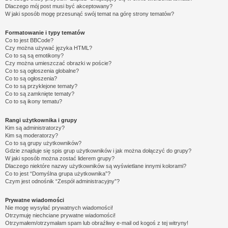
Dlaczego mój post musi być akceptowany?
W jaki sposób mogę przesunąć swój temat na górę strony tematów?
Formatowanie i typy tematów
Co to jest BBCode?
Czy można używać języka HTML?
Co to są są emotikony?
Czy można umieszczać obrazki w poście?
Co to są ogłoszenia globalne?
Co to są ogłoszenia?
Co to są przyklejone tematy?
Co to są zamknięte tematy?
Co to są ikony tematu?
Rangi użytkownika i grupy
Kim są administratorzy?
Kim są moderatorzy?
Co to są grupy użytkowników?
Gdzie znajduje się spis grup użytkowników i jak można dołączyć do grupy?
W jaki sposób można zostać liderem grupy?
Dlaczego niektóre nazwy użytkowników są wyświetlane innymi kolorami?
Co to jest “Domyślna grupa użytkownika”?
Czym jest odnośnik “Zespół administracyjny”?
Prywatne wiadomości
Nie mogę wysyłać prywatnych wiadomości!
Otrzymuję niechciane prywatne wiadomości!
Otrzymałem/otrzymałam spam lub obraźliwy e-mail od kogoś z tej witryny!