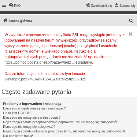
FAQ
Zarejestruj się
Zaloguj się
S
Strona główna
z
W związku z wprowadzeniem certyfikatu SSL mogą wystąpić problemy z
u
logowaniem na naszym forum. W większości przypadków zalecamy
k
wyczyszczenie pamięci podręcznej (cache) przeglądarki i usunięcie
a
"ciasteczek" w domenie wielkapolonia.pl. Instrukcje dla
najpopularniejszych przeglądarek można znaleźć np. na stronie:
j
https://pomoc.poczta.onet.pl/baza-wiedz ... egladarki/
.
Dalsze informacje można znaleźć w tym temacie:
viewtopic.php?f=16&t=16541&start=25#p687325
Często zadawane pytania
Problemy z logowaniem i rejestracją
Dlaczego w ogóle muszę się rejestrować?
Co to jest COPPA?
Dlaczego nie mogę się zarejestrować?
Rejestracja została przeprowadzona poprawnie, ale nie mogę się zalogować!
Dlaczego nie mogę się zalogować?
Rejestracja została dokonana jakiś czas temu, ale teraz nie mogę się zalogować?!
Nie pamiętam hasła!