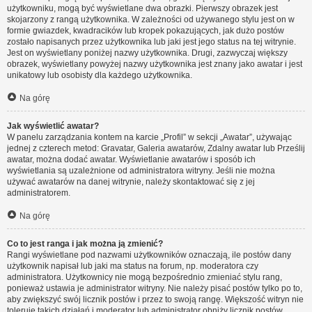
użytkowniku, mogą być wyświetlane dwa obrazki. Pierwszy obrazek jest
skojarzony z rangą użytkownika. W zależności od używanego stylu jest on w
formie gwiazdek, kwadracików lub kropek pokazujących, jak dużo postów
zostało napisanych przez użytkownika lub jaki jest jego status na tej witrynie.
Jest on wyświetlany poniżej nazwy użytkownika. Drugi, zazwyczaj większy
obrazek, wyświetlany powyżej nazwy użytkownika jest znany jako awatar i jest
unikatowy lub osobisty dla każdego użytkownika.
Na górę
Jak wyświetlić awatar?
W panelu zarządzania kontem na karcie „Profil” w sekcji „Awatar”, używając
jednej z czterech metod: Gravatar, Galeria awatarów, Zdalny awatar lub Prześlij
awatar, można dodać awatar. Wyświetlanie awatarów i sposób ich
wyświetlania są uzależnione od administratora witryny. Jeśli nie można
używać awatarów na danej witrynie, należy skontaktować się z jej
administratorem.
Na górę
Co to jest ranga i jak można ją zmienić?
Rangi wyświetlane pod nazwami użytkowników oznaczają, ile postów dany
użytkownik napisał lub jaki ma status na forum, np. moderatora czy
administratora. Użytkownicy nie mogą bezpośrednio zmieniać stylu rang,
ponieważ ustawia je administrator witryny. Nie należy pisać postów tylko po to,
aby zwiększyć swój licznik postów i przez to swoją rangę. Większość witryn nie
toleruje takich działań i moderator lub administrator obniży licznik postów