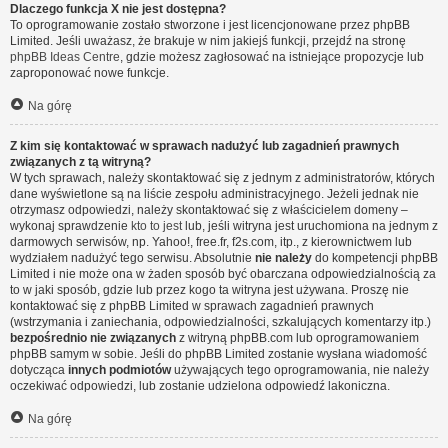
Dlaczego funkcja X nie jest dostępna?
To oprogramowanie zostało stworzone i jest licencjonowane przez phpBB
Limited. Jeśli uważasz, że brakuje w nim jakiejś funkcji, przejdź na stronę
phpBB Ideas Centre
, gdzie możesz zagłosować na istniejące propozycje lub
zaproponować nowe funkcje.
Na górę
Z kim się kontaktować w sprawach nadużyć lub zagadnień prawnych
związanych z tą witryną?
W tych sprawach, należy skontaktować się z jednym z administratorów, których
dane wyświetlone są na liście zespołu administracyjnego. Jeżeli jednak nie
otrzymasz odpowiedzi, należy skontaktować się z właścicielem domeny –
wykonaj sprawdzenie
kto to jest
lub, jeśli witryna jest uruchomiona na jednym z
darmowych serwisów, np. Yahoo!, free.fr, f2s.com, itp., z kierownictwem lub
wydziałem nadużyć tego serwisu. Absolutnie
nie należy
do kompetencji phpBB
Limited i nie może ona w żaden sposób być obarczana odpowiedzialnością za
to w jaki sposób, gdzie lub przez kogo ta witryna jest używana. Proszę nie
kontaktować się z phpBB Limited w sprawach zagadnień prawnych
(wstrzymania i zaniechania, odpowiedzialności, szkalujących komentarzy itp.)
bezpośrednio nie związanych
z witryną phpBB.com lub oprogramowaniem
phpBB samym w sobie. Jeśli do phpBB Limited zostanie wysłana wiadomość
dotycząca
innych podmiotów
używających tego oprogramowania, nie należy
oczekiwać odpowiedzi, lub zostanie udzielona odpowiedź lakoniczna.
Na górę