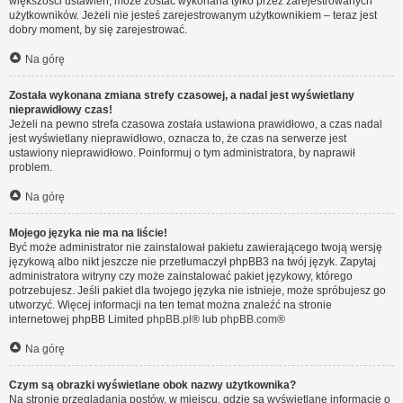
większości ustawień, może zostać wykonana tylko przez zarejestrowanych
użytkowników. Jeżeli nie jesteś zarejestrowanym użytkownikiem – teraz jest
dobry moment, by się zarejestrować.
Na górę
Została wykonana zmiana strefy czasowej, a nadal jest wyświetlany
nieprawidłowy czas!
Jeżeli na pewno strefa czasowa została ustawiona prawidłowo, a czas nadal
jest wyświetlany nieprawidłowo, oznacza to, że czas na serwerze jest
ustawiony nieprawidłowo. Poinformuj o tym administratora, by naprawił
problem.
Na górę
Mojego języka nie ma na liście!
Być może administrator nie zainstalował pakietu zawierającego twoją wersję
językową albo nikt jeszcze nie przetłumaczył phpBB3 na twój język. Zapytaj
administratora witryny czy może zainstalować pakiet językowy, którego
potrzebujesz. Jeśli pakiet dla twojego języka nie istnieje, może spróbujesz go
utworzyć. Więcej informacji na ten temat można znaleźć na stronie
internetowej phpBB Limited
phpBB.pl
® lub
phpBB.com
®
Na górę
Czym są obrazki wyświetlane obok nazwy użytkownika?
Na stronie przeglądania postów, w miejscu, gdzie są wyświetlane informacje o