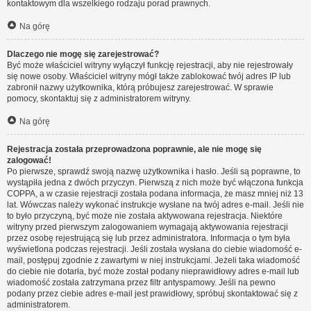
kontaktowym dla wszelkiego rodzaju porad prawnych.
Na górę
Dlaczego nie mogę się zarejestrować?
Być może właściciel witryny wyłączył funkcję rejestracji, aby nie rejestrowały
się nowe osoby. Właściciel witryny mógł także zablokować twój adres IP lub
zabronił nazwy użytkownika, którą próbujesz zarejestrować. W sprawie
pomocy, skontaktuj się z administratorem witryny.
Na górę
Rejestracja została przeprowadzona poprawnie, ale nie mogę się
zalogować!
Po pierwsze, sprawdź swoją nazwę użytkownika i hasło. Jeśli są poprawne, to
wystąpiła jedna z dwóch przyczyn. Pierwszą z nich może być włączona funkcja
COPPA, a w czasie rejestracji została podana informacja, że masz mniej niż 13
lat. Wówczas należy wykonać instrukcje wysłane na twój adres e-mail. Jeśli nie
to było przyczyną, być może nie została aktywowana rejestracja. Niektóre
witryny przed pierwszym zalogowaniem wymagają aktywowania rejestracji
przez osobę rejestrującą się lub przez administratora. Informacja o tym była
wyświetlona podczas rejestracji. Jeśli została wysłana do ciebie wiadomość e-
mail, postępuj zgodnie z zawartymi w niej instrukcjami. Jeżeli taka wiadomość
do ciebie nie dotarła, być może został podany nieprawidłowy adres e-mail lub
wiadomość została zatrzymana przez filtr antyspamowy. Jeśli na pewno
podany przez ciebie adres e-mail jest prawidłowy, spróbuj skontaktować się z
administratorem.