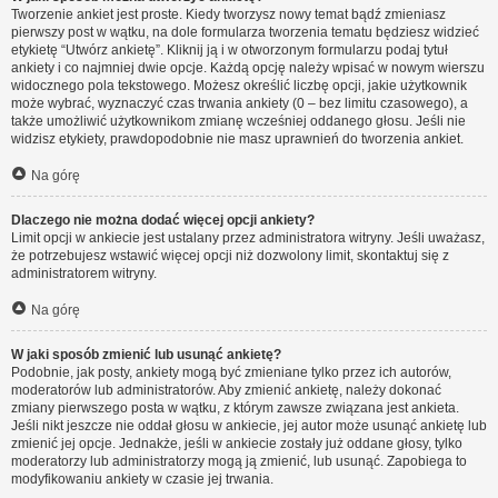
Tworzenie ankiet jest proste. Kiedy tworzysz nowy temat bądź zmieniasz
pierwszy post w wątku, na dole formularza tworzenia tematu będziesz widzieć
etykietę “Utwórz ankietę”. Kliknij ją i w otworzonym formularzu podaj tytuł
ankiety i co najmniej dwie opcje. Każdą opcję należy wpisać w nowym wierszu
widocznego pola tekstowego. Możesz określić liczbę opcji, jakie użytkownik
może wybrać, wyznaczyć czas trwania ankiety (0 – bez limitu czasowego), a
także umożliwić użytkownikom zmianę wcześniej oddanego głosu. Jeśli nie
widzisz etykiety, prawdopodobnie nie masz uprawnień do tworzenia ankiet.
Na górę
Dlaczego nie można dodać więcej opcji ankiety?
Limit opcji w ankiecie jest ustalany przez administratora witryny. Jeśli uważasz,
że potrzebujesz wstawić więcej opcji niż dozwolony limit, skontaktuj się z
administratorem witryny.
Na górę
W jaki sposób zmienić lub usunąć ankietę?
Podobnie, jak posty, ankiety mogą być zmieniane tylko przez ich autorów,
moderatorów lub administratorów. Aby zmienić ankietę, należy dokonać
zmiany pierwszego posta w wątku, z którym zawsze związana jest ankieta.
Jeśli nikt jeszcze nie oddał głosu w ankiecie, jej autor może usunąć ankietę lub
zmienić jej opcje. Jednakże, jeśli w ankiecie zostały już oddane głosy, tylko
moderatorzy lub administratorzy mogą ją zmienić, lub usunąć. Zapobiega to
modyfikowaniu ankiety w czasie jej trwania.