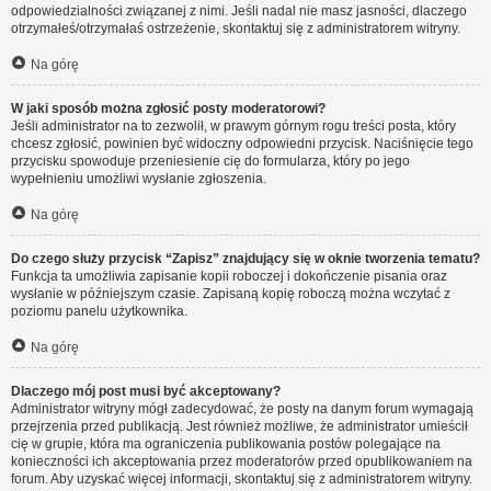
odpowiedzialności związanej z nimi. Jeśli nadal nie masz jasności, dlaczego
otrzymałeś/otrzymałaś ostrzeżenie, skontaktuj się z administratorem witryny.
Na górę
W jaki sposób można zgłosić posty moderatorowi?
Jeśli administrator na to zezwolił, w prawym górnym rogu treści posta, który
chcesz zgłosić, powinien być widoczny odpowiedni przycisk. Naciśnięcie tego
przycisku spowoduje przeniesienie cię do formularza, który po jego
wypełnieniu umożliwi wysłanie zgłoszenia.
Na górę
Do czego służy przycisk “Zapisz” znajdujący się w oknie tworzenia tematu?
Funkcja ta umożliwia zapisanie kopii roboczej i dokończenie pisania oraz
wysłanie w późniejszym czasie. Zapisaną kopię roboczą można wczytać z
poziomu panelu użytkownika.
Na górę
Dlaczego mój post musi być akceptowany?
Administrator witryny mógł zadecydować, że posty na danym forum wymagają
przejrzenia przed publikacją. Jest również możliwe, że administrator umieścił
cię w grupie, która ma ograniczenia publikowania postów polegające na
konieczności ich akceptowania przez moderatorów przed opublikowaniem na
forum. Aby uzyskać więcej informacji, skontaktuj się z administratorem witryny.