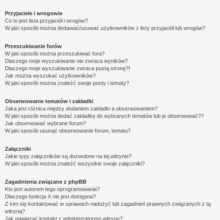
Przyjaciele i wrogowie
Co to jest lista przyjaciół i wrogów?
W jaki sposób można dodawać/usuwać użytkowników z listy przyjaciół lub wrogów?
Przeszukiwanie forów
W jaki sposób można przeszukiwać fora?
Dlaczego moje wyszukiwanie nie zwraca wyników?
Dlaczego moje wyszukiwanie zwraca pustą stronę?!
Jak można wyszukać użytkowników?
W jaki sposób można znaleźć swoje posty i tematy?
Obserwowanie tematów i zakładki
Jaka jest różnica między dodaniem zakładki a obserwowaniem?
W jaki sposób można dodać zakładkę do wybranych tematów lub je obserwować??
Jak obserwować wybrane forum?
W jaki sposób usunąć obserwowanie forum, tematu?
Załączniki
Jakie typy załączników są dozwolone na tej witrynie?
W jaki sposób można znaleźć wszystkie swoje załączniki?
Zagadnienia związane z phpBB
Kto jest autorem tego oprogramowania?
Dlaczego funkcja X nie jest dostępna?
Z kim się kontaktować w sprawach nadużyć lub zagadnień prawnych związanych z tą
witryną?
Jak nawiązać kontakt z administratorem witryny?