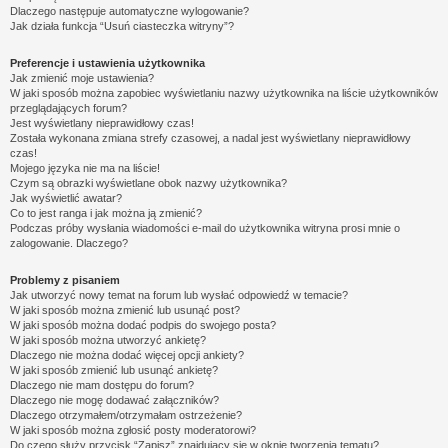
Dlaczego następuje automatyczne wylogowanie?
Jak działa funkcja “Usuń ciasteczka witryny”?
Preferencje i ustawienia użytkownika
Jak zmienić moje ustawienia?
W jaki sposób można zapobiec wyświetlaniu nazwy użytkownika na liście użytkowników
przeglądających forum?
Jest wyświetlany nieprawidłowy czas!
Została wykonana zmiana strefy czasowej, a nadal jest wyświetlany nieprawidłowy
czas!
Mojego języka nie ma na liście!
Czym są obrazki wyświetlane obok nazwy użytkownika?
Jak wyświetlić awatar?
Co to jest ranga i jak można ją zmienić?
Podczas próby wysłania wiadomości e-mail do użytkownika witryna prosi mnie o
zalogowanie. Dlaczego?
Problemy z pisaniem
Jak utworzyć nowy temat na forum lub wysłać odpowiedź w temacie?
W jaki sposób można zmienić lub usunąć post?
W jaki sposób można dodać podpis do swojego posta?
W jaki sposób można utworzyć ankietę?
Dlaczego nie można dodać więcej opcji ankiety?
W jaki sposób zmienić lub usunąć ankietę?
Dlaczego nie mam dostępu do forum?
Dlaczego nie mogę dodawać załączników?
Dlaczego otrzymałem/otrzymałam ostrzeżenie?
W jaki sposób można zgłosić posty moderatorowi?
Do czego służy przycisk “Zapisz” znajdujący się w oknie tworzenia tematu?