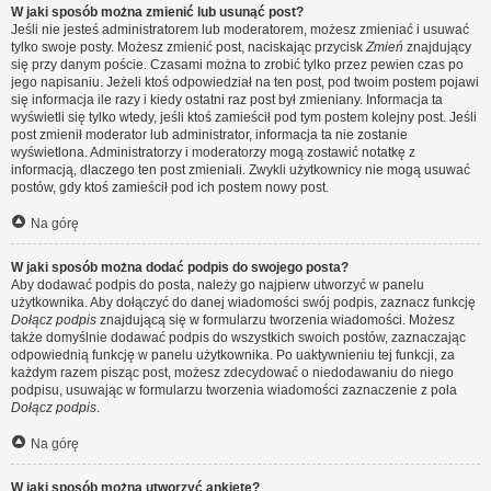
W jaki sposób można zmienić lub usunąć post?
Jeśli nie jesteś administratorem lub moderatorem, możesz zmieniać i usuwać
tylko swoje posty. Możesz zmienić post, naciskając przycisk
Zmień
znajdujący
się przy danym poście. Czasami można to zrobić tylko przez pewien czas po
jego napisaniu. Jeżeli ktoś odpowiedział na ten post, pod twoim postem pojawi
się informacja ile razy i kiedy ostatni raz post był zmieniany. Informacja ta
wyświetli się tylko wtedy, jeśli ktoś zamieścił pod tym postem kolejny post. Jeśli
post zmienił moderator lub administrator, informacja ta nie zostanie
wyświetlona. Administratorzy i moderatorzy mogą zostawić notatkę z
informacją, dlaczego ten post zmieniali. Zwykli użytkownicy nie mogą usuwać
postów, gdy ktoś zamieścił pod ich postem nowy post.
Na górę
W jaki sposób można dodać podpis do swojego posta?
Aby dodawać podpis do posta, należy go najpierw utworzyć w panelu
użytkownika. Aby dołączyć do danej wiadomości swój podpis, zaznacz funkcję
Dołącz podpis
znajdującą się w formularzu tworzenia wiadomości. Możesz
także domyślnie dodawać podpis do wszystkich swoich postów, zaznaczając
odpowiednią funkcję w panelu użytkownika. Po uaktywnieniu tej funkcji, za
każdym razem pisząc post, możesz zdecydować o niedodawaniu do niego
podpisu, usuwając w formularzu tworzenia wiadomości zaznaczenie z pola
Dołącz podpis
.
Na górę
W jaki sposób można utworzyć ankietę?