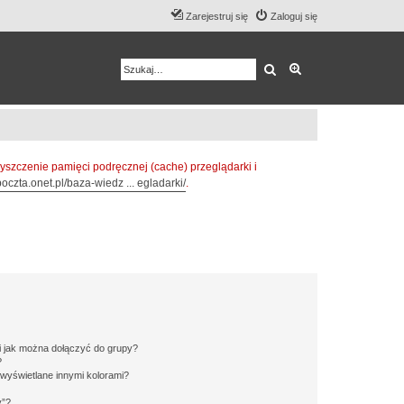
Zarejestruj się
Zaloguj się
Szukaj
Wyszukiwanie z
zczenie pamięci podręcznej (cache) przeglądarki i
oczta.onet.pl/baza-wiedz ... egladarki/
.
 i jak można dołączyć do grupy?
?
wyświetlane innymi kolorami?
y”?