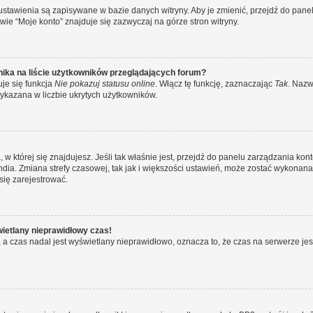
 ustawienia są zapisywane w bazie danych witryny. Aby je zmienić, przejdź do p
ie “Moje konto” znajduje się zazwyczaj na górze stron witryny.
ika na liście użytkowników przeglądających forum?
je się funkcja
Nie pokazuj statusu online
. Włącz tę funkcję, zaznaczając
Tak
. Nazw
wykazana w liczbie ukrytych użytkowników.
ta, w której się znajdujesz. Jeśli tak właśnie jest, przejdź do panelu zarządzania k
dia. Zmiana strefy czasowej, tak jak i większości ustawień, może zostać wykonana 
się zarejestrować.
wietlany nieprawidłowy czas!
a czas nadal jest wyświetlany nieprawidłowo, oznacza to, że czas na serwerze jes