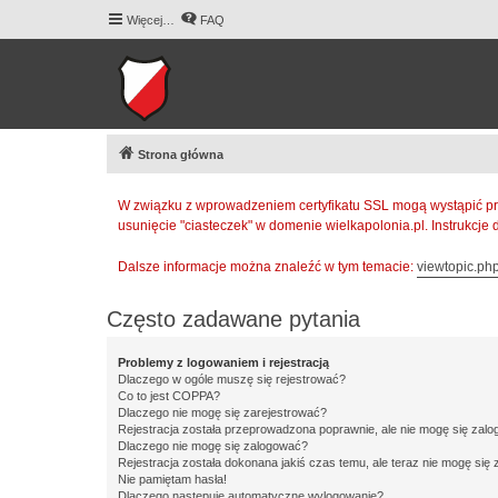
Więcej…
FAQ
Strona główna
W związku z wprowadzeniem certyfikatu SSL mogą wystąpić pr
usunięcie "ciasteczek" w domenie wielkapolonia.pl. Instrukcje
Dalsze informacje można znaleźć w tym temacie:
viewtopic.p
Często zadawane pytania
Problemy z logowaniem i rejestracją
Dlaczego w ogóle muszę się rejestrować?
Co to jest COPPA?
Dlaczego nie mogę się zarejestrować?
Rejestracja została przeprowadzona poprawnie, ale nie mogę się zal
Dlaczego nie mogę się zalogować?
Rejestracja została dokonana jakiś czas temu, ale teraz nie mogę się
Nie pamiętam hasła!
Dlaczego następuje automatyczne wylogowanie?