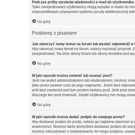
Podczas próby wysłania wiadomości e-mail do użytkownika 
Tylko zarejestrowani użytkownicy mogą wysyłać e-maile do inny
nieprawidłowym używaniem systemu poczty elektronicznej wit
Na górę
Problemy z pisaniem
Jak utworzyć nowy temat na forum lub wysłać odpowiedź w
Aby utworzyć nowy temat na forum, należy nacisnąć przycisk 
zarejestrować. Na dole strony forum lub strony tematów jest 
Na górę
W jaki sposób można zmienić lub usunąć post?
Jeśli nie jesteś administratorem lub moderatorem, możesz zmie
tylko przez pewien czas po jego napisaniu. Jeżeli ktoś odpowiedz
jeśli ktoś zamieścił pod tym postem kolejny post. Jeśli post zm
dlaczego ten post zmieniali. Zwykli użytkownicy nie mogą usuw
Na górę
W jaki sposób można dodać podpis do swojego posta?
Aby dodawać podpis do posta, należy go najpierw utworzyć w 
wiadomości. Możesz także domyślnie dodawać podpis do wszyst
możesz zdecydować o niedodawaniu do niego podpisu, usuwaj