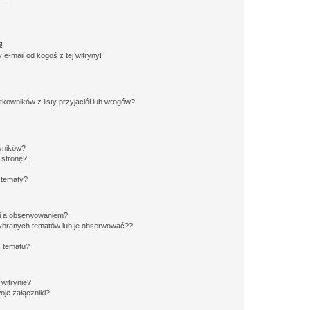
!
e-mail od kogoś z tej witryny!
owników z listy przyjaciół lub wrogów?
yników?
stronę?!
 tematy?
ki a obserwowaniem?
ybranych tematów lub je obserwować??
, tematu?
 witrynie?
je załączniki?