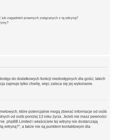
 lub zagadnień prawnych związanych z tą witryną?
tryny?
 dostęp do dodatkowych funkcji niedostępnych dla gości, takich
a zajmuje tylko chwilę, więc zaleca się jej wykonanie.
ernetowych, które potencjalnie mogą zbierać informacje od osób
tnych od osób poniżej 13 roku życia. Jeżeli nie masz pewności
e. phpBB Limited i właściciele tej witryny nie dostarczają
ą witryną?”, a także nie są punktem kontaktowym dla