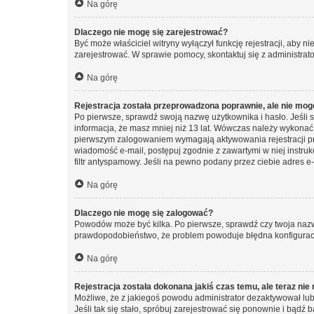
Na górę
Dlaczego nie mogę się zarejestrować?
Być może właściciel witryny wyłączył funkcję rejestracji, aby n
zarejestrować. W sprawie pomocy, skontaktuj się z administrato
Na górę
Rejestracja została przeprowadzona poprawnie, ale nie mog
Po pierwsze, sprawdź swoją nazwę użytkownika i hasło. Jeśli 
informacja, że masz mniej niż 13 lat. Wówczas należy wykonać i
pierwszym zalogowaniem wymagają aktywowania rejestracji przez
wiadomość e-mail, postępuj zgodnie z zawartymi w niej instru
filtr antyspamowy. Jeśli na pewno podany przez ciebie adres e-
Na górę
Dlaczego nie mogę się zalogować?
Powodów może być kilka. Po pierwsze, sprawdź czy twoja nazwa u
prawdopodobieństwo, że problem powoduje błędna konfiguracja w
Na górę
Rejestracja została dokonana jakiś czas temu, ale teraz ni
Możliwe, że z jakiegoś powodu administrator dezaktywował lub u
Jeśli tak się stało, spróbuj zarejestrować się ponownie i bą