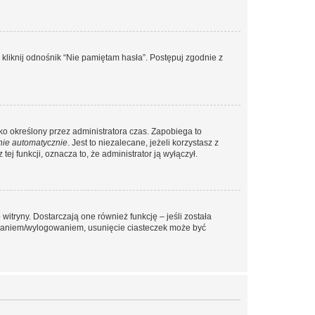
liknij odnośnik “Nie pamiętam hasła”. Postępuj zgodnie z
ylko określony przez administratora czas. Zapobiega to
nie automatycznie
. Jest to niezalecane, jeżeli korzystasz z
ej funkcji, oznacza to, że administrator ją wyłączył.
itryny. Dostarczają one również funkcję – jeśli została
gowaniem/wylogowaniem, usunięcie ciasteczek może być