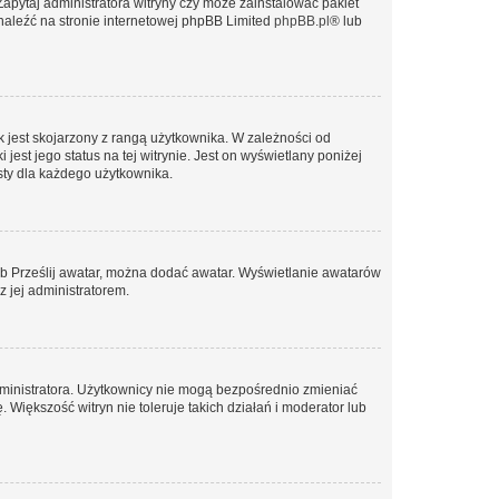
Zapytaj administratora witryny czy może zainstalować pakiet
znaleźć na stronie internetowej phpBB Limited
phpBB.pl
® lub
 jest skojarzony z rangą użytkownika. W zależności od
est jego status na tej witrynie. Jest on wyświetlany poniżej
sty dla każdego użytkownika.
lub Prześlij awatar, można dodać awatar. Wyświetlanie awatarów
z jej administratorem.
dministratora. Użytkownicy nie mogą bezpośrednio zmieniać
. Większość witryn nie toleruje takich działań i moderator lub