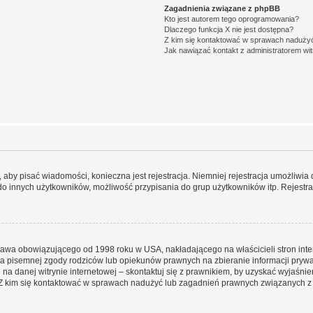
Zagadnienia związane z phpBB
Kto jest autorem tego oprogramowania?
Dlaczego funkcja X nie jest dostępna?
Z kim się kontaktować w sprawach nadużyć
Jak nawiązać kontakt z administratorem wi
y, aby pisać wiadomości, konieczna jest rejestracja. Niemniej rejestracja umożliwia
do innych użytkowników, możliwość przypisania do grup użytkowników itp. Rejestracj
prawa obowiązującego od 1998 roku w USA, nakładającego na właścicieli stron int
ia pisemnej zgody rodziców lub opiekunów prawnych na zbieranie informacji prywa
na danej witrynie internetowej – skontaktuj się z prawnikiem, by uzyskać wyjaśnieni
 kim się kontaktować w sprawach nadużyć lub zagadnień prawnych związanych z t