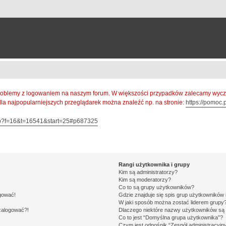
oblemy z logowaniem na naszym forum. W większości przypadków zalecamy wyczys
 dla najpopularniejszych przeglądarek można znaleźć np. na stronie:
https://pomoc.p
hp?f=16&t=16541&start=25#p687325
Rangi użytkownika i grupy
Kim są administratorzy?
Kim są moderatorzy?
Co to są grupy użytkowników?
ogować!
Gdzie znajduje się spis grup użytkowników
W jaki sposób można zostać liderem grupy
 zalogować?!
Dlaczego niektóre nazwy użytkowników są 
Co to jest “Domyślna grupa użytkownika”?
Czym jest odnośnik “Zespół administracyjn