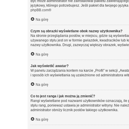
Być może administrator nie zainstalował pakietu zawierającego
językowy, którego potrzebujesz. Jeśli pakiet dla twojego język
phpBB.com
®
Na górę
Czym są obrazki wyświetlane obok nazwy użytkownika?
Na stronie przeglądania postów, w miejscu, gdzie są wyświetl
używanego stylu jest on w formie gwiazdek, kwadracików lub kro
nazwy użytkownika. Drugi, zazwyczaj większy obrazek, wyświet
Na górę
Jak wyświetlić awatar?
W panelu zarządzania kontem na karcie „Profil” w sekcji „Awat
i sposób ich wyświetlania są uzależnione od administratora wit
Na górę
Co to jest ranga i jak można ją zmienić?
Rangi wyświetlane pod nazwami użytkowników oznaczają, ile po
stylu rang, ponieważ ustawia je administrator witryny. Nie należ
administrator obniży licznik postów takiego użytkownika.
Na górę