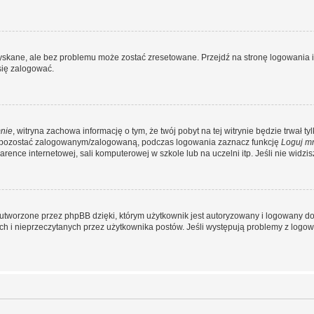
kane, ale bez problemu może zostać zresetowane. Przejdź na stronę logowania i k
się zalogować.
nie
, witryna zachowa informację o tym, że twój pobyt na tej witrynie będzie trwał t
y pozostać zalogowanym/zalogowaną, podczas logowania zaznacz funkcję
Loguj m
ence internetowej, sali komputerowej w szkole lub na uczelni itp. Jeśli nie widzisz t
utworzone przez phpBB dzięki, którym użytkownik jest autoryzowany i logowany do w
ych i nieprzeczytanych przez użytkownika postów. Jeśli występują problemy z lo