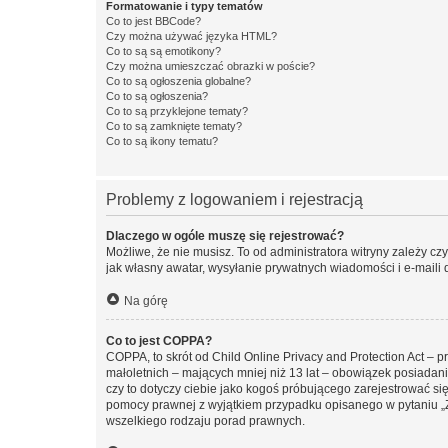
Formatowanie i typy tematów
Co to jest BBCode?
Czy można używać języka HTML?
Co to są są emotikony?
Czy można umieszczać obrazki w poście?
Co to są ogłoszenia globalne?
Co to są ogłoszenia?
Co to są przyklejone tematy?
Co to są zamknięte tematy?
Co to są ikony tematu?
Problemy z logowaniem i rejestracją
Dlaczego w ogóle muszę się rejestrować?
Możliwe, że nie musisz. To od administratora witryny zależy cz
jak własny awatar, wysyłanie prywatnych wiadomości i e-maili 
Na górę
Co to jest COPPA?
COPPA, to skrót od Child Online Privacy and Protection Act – 
małoletnich – mających mniej niż 13 lat – obowiązek posiadan
czy to dotyczy ciebie jako kogoś próbującego zarejestrować się 
pomocy prawnej z wyjątkiem przypadku opisanego w pytaniu „Z
wszelkiego rodzaju porad prawnych.