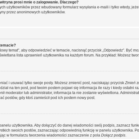
witryna prosi mnie o zalogowanie. Dlaczego?
ch użytkowników przez wbudowany formularz wysyłania e-maili i tylko wtedy, jeżeli
ryny przez anonimowych użytkowników.
 temacie?
„Nowy temat”, aby odpowiedzieć w temacie, nacisnąć przycisk „Odpowiedz”. Być mo
wyświetlana lista uprawnień użytkownika na każdym forum. Na przykład: Możesz two
niać i usuwać tylko swoje posty. Możesz zmienić post, naciskając przycisk
Zmień
z
iał na ten post, pod twoim postem pojawi się informacja ile razy i kiedy ostatni raz
ienił moderator lub administrator, informacja ta nie zostanie wyświetlona. Administr
ać postów, gdy ktoś zamieścił pod ich postem nowy post.
panelu użytkownika. Aby dołączyć do danej wiadomości swój podpis, zaznacz funk
kich swoich postów, zaznaczając odpowiednią funkcję w panelu użytkownika. Po u
ąc w formularzu tworzenia wiadomości zaznaczenie z pola
Dołącz podpis
.