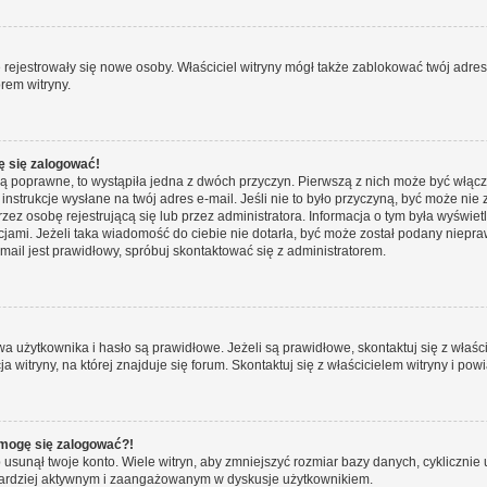
ie rejestrowały się nowe osoby. Właściciel witryny mógł także zablokować twój adre
rem witryny.
ę się zalogować!
są poprawne, to wystąpiła jedna z dwóch przyczyn. Pierwszą z nich może być włącz
nstrukcje wysłane na twój adres e-mail. Jeśli nie to było przyczyną, być może nie 
 osobę rejestrującą się lub przez administratora. Informacja o tym była wyświetlo
kcjami. Jeżeli taka wiadomość do ciebie nie dotarła, być może został podany niep
mail jest prawidłowy, spróbuj skontaktować się z administratorem.
żytkownika i hasło są prawidłowe. Jeżeli są prawidłowe, skontaktuj się z właścici
itryny, na której znajduje się forum. Skontaktuj się z właścicielem witryny i po
e mogę się zalogować?!
sunął twoje konto. Wiele witryn, aby zmniejszyć rozmiar bazy danych, cyklicznie u
dź bardziej aktywnym i zaangażowanym w dyskusje użytkownikiem.