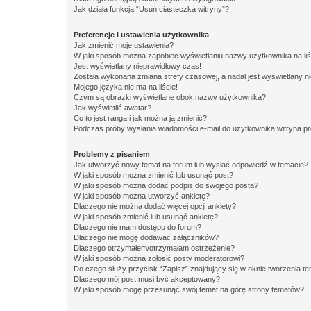
Jak działa funkcja “Usuń ciasteczka witryny”?
Preferencje i ustawienia użytkownika
Jak zmienić moje ustawienia?
W jaki sposób można zapobiec wyświetlaniu nazwy użytkownika na li
Jest wyświetlany nieprawidłowy czas!
Została wykonana zmiana strefy czasowej, a nadal jest wyświetlany n
Mojego języka nie ma na liście!
Czym są obrazki wyświetlane obok nazwy użytkownika?
Jak wyświetlić awatar?
Co to jest ranga i jak można ją zmienić?
Podczas próby wysłania wiadomości e-mail do użytkownika witryna pr
Problemy z pisaniem
Jak utworzyć nowy temat na forum lub wysłać odpowiedź w temacie?
W jaki sposób można zmienić lub usunąć post?
W jaki sposób można dodać podpis do swojego posta?
W jaki sposób można utworzyć ankietę?
Dlaczego nie można dodać więcej opcji ankiety?
W jaki sposób zmienić lub usunąć ankietę?
Dlaczego nie mam dostępu do forum?
Dlaczego nie mogę dodawać załączników?
Dlaczego otrzymałem/otrzymałam ostrzeżenie?
W jaki sposób można zgłosić posty moderatorowi?
Do czego służy przycisk “Zapisz” znajdujący się w oknie tworzenia t
Dlaczego mój post musi być akceptowany?
W jaki sposób mogę przesunąć swój temat na górę strony tematów?