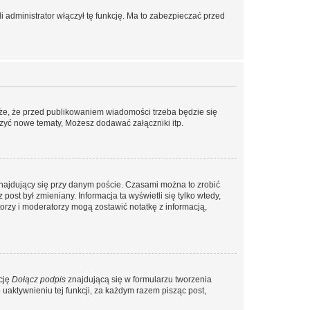
 administrator włączył tę funkcję. Ma to zabezpieczać przed
że, że przed publikowaniem wiadomości trzeba będzie się
rzyć nowe tematy, Możesz dodawać załączniki itp.
najdujący się przy danym poście. Czasami można to zrobić
 post był zmieniany. Informacja ta wyświetli się tylko wtedy,
atorzy i moderatorzy mogą zostawić notatkę z informacją,
cję
Dołącz podpis
znajdującą się w formularzu tworzenia
aktywnieniu tej funkcji, za każdym razem pisząc post,