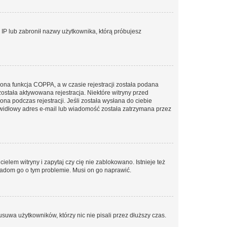
s IP lub zabronił nazwy użytkownika, którą próbujesz
ona funkcja COPPA, a w czasie rejestracji została podana
została aktywowana rejestracja. Niektóre witryny przed
na podczas rejestracji. Jeśli została wysłana do ciebie
rawidłowy adres e-mail lub wiadomość została zatrzymana przez
elem witryny i zapytaj czy cię nie zablokowano. Istnieje też
wiadom go o tym problemie. Musi on go naprawić.
suwa użytkowników, którzy nic nie pisali przez dłuższy czas.