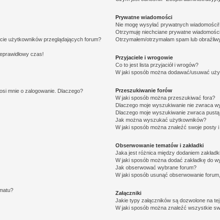
Prywatne wiadomości
Nie mogę wysyłać prywatnych wiadomości!
Otrzymuję niechciane prywatne wiadomości
ście użytkowników przeglądających forum?
Otrzymałem/otrzymałam spam lub obraźliwy 
ieprawidłowy czas!
Przyjaciele i wrogowie
Co to jest lista przyjaciół i wrogów?
W jaki sposób można dodawać/usuwać użytk
Przeszukiwanie forów
osi mnie o zalogowanie. Dlaczego?
W jaki sposób można przeszukiwać fora?
Dlaczego moje wyszukiwanie nie zwraca w
Dlaczego moje wyszukiwanie zwraca pustą 
Jak można wyszukać użytkowników?
W jaki sposób można znaleźć swoje posty i
Obserwowanie tematów i zakładki
Jaka jest różnica między dodaniem zakład
W jaki sposób można dodać zakładkę do w
Jak obserwować wybrane forum?
W jaki sposób usunąć obserwowanie forum
ematu?
Załączniki
Jakie typy załączników są dozwolone na tej
W jaki sposób można znaleźć wszystkie swo