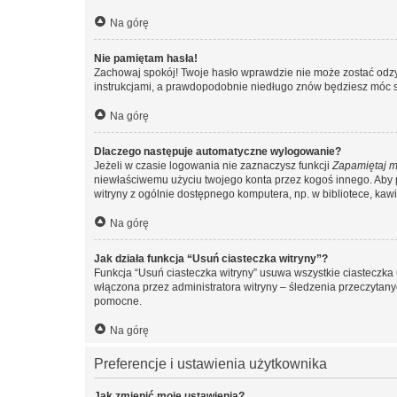
Na górę
Nie pamiętam hasła!
Zachowaj spokój! Twoje hasło wprawdzie nie może zostać odzys
instrukcjami, a prawdopodobnie niedługo znów będziesz móc 
Na górę
Dlaczego następuje automatyczne wylogowanie?
Jeżeli w czasie logowania nie zaznaczysz funkcji
Zapamiętaj m
niewłaściwemu użyciu twojego konta przez kogoś innego. Ab
witryny z ogólnie dostępnego komputera, np. w bibliotece, kawiar
Na górę
Jak działa funkcja “Usuń ciasteczka witryny”?
Funkcja “Usuń ciasteczka witryny” usuwa wszystkie ciasteczka 
włączona przez administratora witryny – śledzenia przeczytan
pomocne.
Na górę
Preferencje i ustawienia użytkownika
Jak zmienić moje ustawienia?