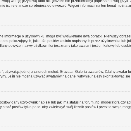
 twoją wersję językową albo nikt jeszcze nie przetłumaczył phpBB3 na twój język. 
a nie istnieje, może spróbujesz go utworzyć. Więcej informacji na ten temat można 
ane informacje o użytkowniku, mogą być wyświetlane dwa obrazki. Pierwszy obrazek
pek pokazujących, jak dużo postów zostało napisanych przez użytkownika lub jaki j
lany powyżej nazwy użytkownika jest znany jako awatar i jest unikatowy lub osobi
ar”, używając jednej z czterech metod: Gravatar, Galeria awatarów, Zdalny awatar 
ryny. Jeśli nie można używać awatarów na danej witrynie, należy skontaktować się 
stów dany użytkownik napisał lub jaki ma status na forum, np. moderatora czy a
y pisać postów tylko po to, aby zwiększyć swój licznik postów i przez to swoją rangę